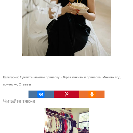
Категории:
Сделать макияж прическу
,
Образ макияж и прическа
,
Макияж под
прическу
,
Отзывы
Читайте также