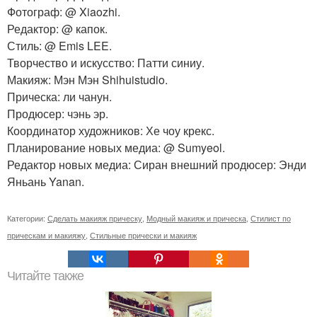
Фотограф: @ Xiaozhi.
Редактор: @ капок.
Стиль: @ Emis LEE.
Творчество и искусство: Патти синиу.
Макияж: Мэн Мэн Shihuistudio.
Прическа: ли чанун.
Продюсер: чэнь эр.
Координатор художников: Хе чоу крекс.
Планирование новых медиа: @ Sumyeol.
Редактор новых медиа: Сиран внешний продюсер: Энди
Яньань Yanan.
Категории:
Сделать макияж прическу
,
Модный макияж и прическа
,
Стилист по
прическам и макияжу
,
Стильные прически и макияж
Читайте также