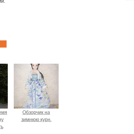
ии.
емя
Обзорчик на
ну
зимнюю курн.
ть