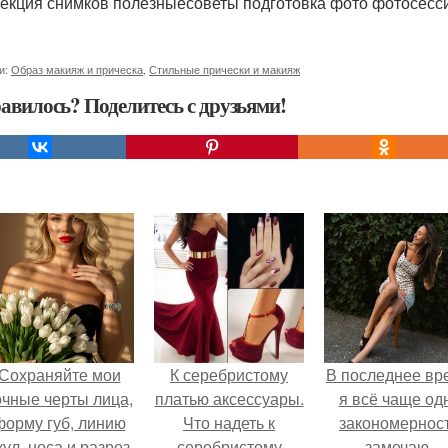
лекция снимков полезныесоветы подготовка фото фотосесс
и:
Образ макияж и прическа
,
Стильные прически и макияж
авилось? Поделитесь с друзьями!
Сохраняйте мои
К серебристому
В последнее вр
очные черты лица,
платью аксессуары.
я всё чаще од
форму губ, линию
Что надеть к
закономернос
кул, носа и разрез
серебристому
замечаю.