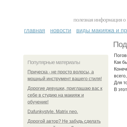
полезная информация о 
главная
новости
виды макияжа и пр
Под
Погов
Как б
Популярные материалы
Конеч
Прическа - не просто волосы, а
всего
мощный инструмент вашего стиля!
Для т
Дорогие девушки, приглашаю вас к
В это
себе в студию на макияж и
обучение!
Dafunkystyle. Matrix neo.
Дорогой автор? Не забудь сделать