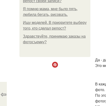
репост своей записи?
Я помню мама, мне было пять,
любила бегать, рисовать.
Ищу моделей. В приоритете выберу
того, кто сделал репост?
Здравствуйте, принимаю заказы на
фотосъемку?
Да - 
Это м
В каж
фото.
⇦
По эт
фотог