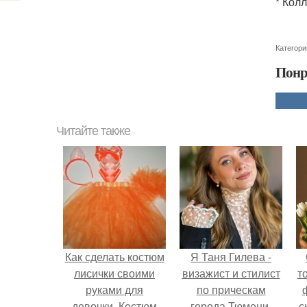
* Кол
Категори
Понр
Читайте также
Как сделать костюм
Я Таня Гилева -
лисички своими
визажист и стилист
т
руками для
по прическам
девочки. Костюм
города Тюмени.
с