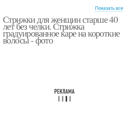
Показать все
Стрижки для женщин старше 40
Стрижки на короткие
Волос для женщин
лет без челки. Стрижка
волосы
градуированное каре на короткие
волосы - фото
Года на короткие
Волосы для женщин
волосы
Боб на короткие
Классическое каре
волосы