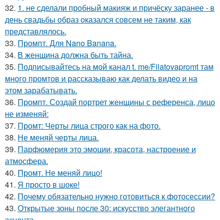
32.
1. не сделали пробный макияж и причёску заранее - в
день свадьбы образ оказался совсем не таким, как
представлялось.
33.
Промпт. Для Nano Banana.
34.
В женщина должна быть тайна.
35.
Подписывайтесь на мой канал t. me/Filatovapromt там
много промтов и рассказываю как делать видео и на
этом зарабатывать.
36.
Промпт. Создай портрет женщины с референса, лицо
не изменяй:
37.
Промт: Черты лица строго как на фото.
38.
Не меняй черты лица.
39.
Парфюмерия это эмоции, красота, настроение и
атмосфера.
40.
Промт. Не меняй лицо!
41.
Я просто в шоке!
42.
Почему обязательно нужно готовиться к фотосессии?
43.
Открытые зоны после 30: искусство элегантного
акцента.