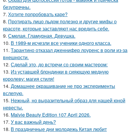
безупречны.
7.
Хотите попробовать каре?
8.
Протирать лицо льдом полезно и другие мифы о
красоте, которые заставляют нас вредить себе.
9.
Смелая. Гламурная. Девушка.
10.
В 1989-м исчезли все ученики одного класса.
11.
Тарантино отказал дженнифер лоуренс в роли из-за
внешности.
12.
Сделай это, до встречи со своим мастером:
13.
Из уставшей блондинки в сияющую медную
королеву: магия стиля!
14.
Домашнее окрашивание не про эксперименты
вслепую.
15.
Нежный, но выразительный образ для нашей юной
невесты.
16.
Malvie Beauty Edition 107 April 2026.
17.
У вас важный день?
18.
В праздничные дни молодежь Китая любит