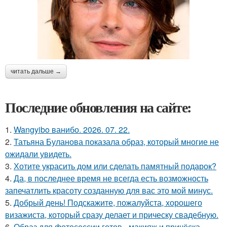
читать дальше →
Последние обновления на сайте:
1.
Wangyibo ванибо. 2026. 07. 22.
2.
Татьяна Буланова показала образ, который многие не
ожидали увидеть.
3.
Хотите украсить дом или сделать памятный подарок?
4.
Да, в последнее время не всегда есть возможность
запечатлить красоту созданную для вас это мой минус.
5.
Добрый день! Подскажите, пожалуйста, хорошего
визажиста, который сразу делает и прическу свадебную.
6.
Образ для фотосессии готов - макияж и причёска