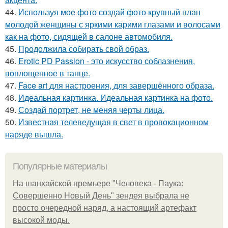
44.
Используя мое фото создай фото крупный план
молодой женщины с яркими карими глазами и волосами
как на фото, сидящей в салоне автомобиля.
45.
Продолжила собирать свой образ.
46.
Erotic PD Passion - это искусство соблазнения,
воплощенное в танце.
47.
Face art для настроения, для завершённого образа.
48.
Идеальная картинка. Идеальная картинка на фото.
49.
Создай портрет, не меняя черты лица.
50.
Известная телеведущая в свет в провокационном
наряде вышла.
Популярные материалы
На шанхайской премьере "Человека - Паука:
Совершенно Новый День" зендея выбрала не
просто очередной наряд, а настоящий артефакт
высокой моды.