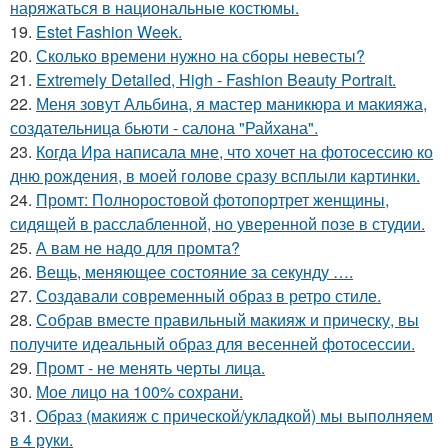
наряжаться в национальные костюмы.
19.
Estet Fashion Week.
20.
Сколько времени нужно на сборы невесты?
21.
Extremely Detailed, High - Fashion Beauty Portrait.
22.
Меня зовут Альбина, я мастер маникюра и макияжа,
создательница бьюти - салона "Райхана".
23.
Когда Ира написала мне, что хочет на фотосессию ко
дню рождения, в моей голове сразу всплыли картинки.
24.
Промт: Полноростовой фотопортрет женщины,
сидящей в расслабленной, но уверенной позе в студии.
25.
А вам не надо для промта?
26.
Вещь, меняющее состояние за секунду ….
27.
Создавали современный образ в ретро стиле.
28.
Собрав вместе правильный макияж и прическу, вы
получите идеальный образ для весенней фотосессии.
29.
Промт - не менять черты лица.
30.
Мое лицо на 100% сохрани.
31.
Образ (макияж с прической/укладкой) мы выполняем
в 4 руки.