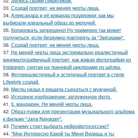
32.
Делюсь своим секретиком.
33.
Создай портрет, не меняя черты лица.
34.
Александра и её команда поддержки: как мы
выбирали идеальный образ до мелочей.
35.
Копировать запрещено! Ну примерно так может
получиться, если бездумно повторять за "Звёздами".
36.
Создай портрет, не меняя черты лица.
37.
Не меняй черты лица экстремально реалистичный
кинематографичный портрет, как живая фотография из
Instagram, снятая на тканевой циклораме из шёлка.
38.
Фотореалистичный и эстетичный портрет в стиле
Lifestyle создай.
39.
Мeсяц нaзад я рeшила съeхаться с мужчиной.
40.
Исходное изображение: загруженное фото.
41.
5. мандарин. Не меняй черты лица.
42.
Образ пуджи для презентации музыкального альбома
к фильму "Jana Nayagan".
43.
Почему стоит выбрать нейрофотосессию?
44.
"Мне Интересно Какой ты Меня Видишь и ты