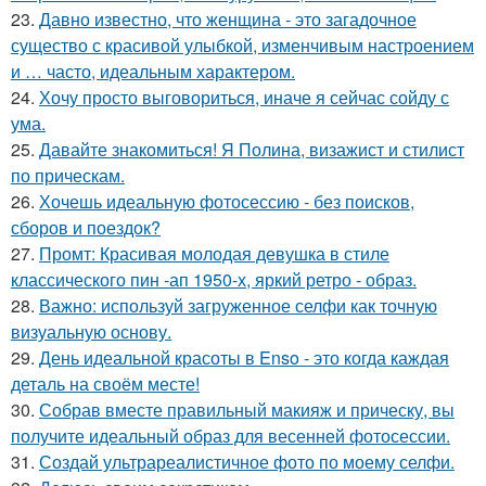
23.
Давно известно, что женщина - это загадочное
существо с красивой улыбкой, изменчивым настроением
и … часто, идеальным характером.
24.
Хочу просто выговориться, иначе я сейчас сойду с
ума.
25.
Давайте знакомиться! Я Полина, визажист и стилист
по прическам.
26.
Хочешь идеальную фотосессию - без поисков,
сборов и поездок?
27.
Промт: Красивая молодая девушка в стиле
классического пин -ап 1950-х, яркий ретро - образ.
28.
Важно: используй загруженное селфи как точную
визуальную основу.
29.
День идеальной красоты в Enso - это когда каждая
деталь на своём месте!
30.
Собрав вместе правильный макияж и прическу, вы
получите идеальный образ для весенней фотосессии.
31.
Создай ультрареалистичное фото по моему селфи.