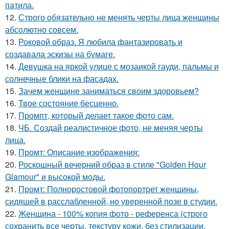
патила.
12.
Строго обязательно не менять черты лица женщины
абсолютно совсем.
13.
Роковой образ. Я любила фантазировать и
создавала эскизы на бумаге.
14.
Девушка на яркой улице с мозаикой гауди, пальмы и
солнечные блики на фасадах.
15.
Зачем женщине заниматься своим здоровьем?
16.
Твое состояние бесценно.
17.
Промпт, который делает такое фото сам.
18.
ЧБ. Создай реалистичное фото, не меняя черты
лица.
19.
Промт: Описание изображения:
20.
Роскошный вечерний образ в стиле "Golden Hour
Glamour" и высокой моды.
21.
Промт: Полноростовой фотопортрет женщины,
сидящей в расслабленной, но уверенной позе в студии.
22.
Женщина - 100% копия фото - референса (строго
сохранить все черты, текстуру кожи, без стилизации.