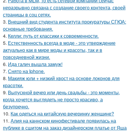
2.
Работа в MLM, то есть сетевой компании сейчас
неразрывно связана с создание своего контента, своей
страницы в соц сетях.
3.
Внешний вид студента института прокуратуры СГЮА:
основные требования.
4.
Келли: путь от классики к современности.
5.
Естественность всегда в моде - это утверждение
актуально как в мире моды и красоты, так и в
повседневной жизни.
6.
Ида галич вышла замуж!
7.
Снято на Iphone.
8.
Макияж юли + низкий хвост на основе локонов для
красотки.
9.
Выпускной вечер или день свадьбы - это моменты,
когда хочется выглядеть не просто красиво, а
безупречно.
10.
Как одеться на китайскую вечеринку женщине?
11.
Алия на каннском кинофестивале появилась на
публике в сшитом на заказ дизайнерском платье от Яша