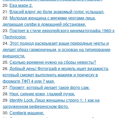
20.
Ева мари 2.
21.
Власий вдруг до боли знакомый голос услышал.
22.
Молодая женщина с мягкими чертами лица,
делающая селфи в домашней обстановке.
23.
Портрет в стиле европейского кинематографа 1960-х
(Technicolor.
24.
Этот подход раскрывает ваши природные черты и
делает образ гармоничным, и основан на типировании
внешности.
25.
Сколько времени нужно на сборы невесты?
26.
Добрый день! Фотограф и модель ищет визажиста,
который сможет выполнить макияж и прическу в
формате ТФП 4 или 7 мая.
27.
Промпт, который делает такое фото сам.
28.
Нюд, сияние кожи, гладкий пучок.
29.
Identity Lock. Лицо женщины строго 1: 1 как на
загруженном референсном фото.
30.
Селфи/в машине.