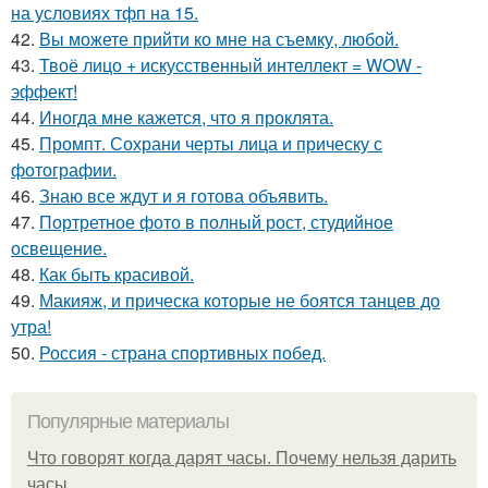
на условиях тфп на 15.
42.
Вы можете прийти ко мне на съемку, любой.
43.
Твоё лицо + искусственный интеллект = WOW -
эффект!
44.
Иногда мне кажется, что я проклята.
45.
Промпт. Сохрани черты лица и прическу с
фотографии.
46.
Знаю все ждут и я готова объявить.
47.
Портретное фото в полный рост, студийное
освещение.
48.
Как быть красивой.
49.
Макияж, и прическа которые не боятся танцев до
утра!
50.
Россия - страна спортивных побед.
Популярные материалы
Что говорят когда дарят часы. Почему нельзя дарить
часы