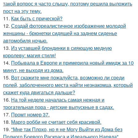
такой вопрос я часто слышу, поэтому решила выложить
пост на эту тему.
11.
Как быть с прической?
12.
Создай фотореалистичное изображение молодой
женщины - брюнетки сидящей на заднем сиденье
автомобиля ночью.
13.
Из уставшей блондинки в сияющую медную
королеву: магия стиля!
14.
Побывала в Европе и примерила новый имидж за 10
минут, не выходя из дома.
15.
Вот скажите мне пожалуйста, возможно ли среди
полей, заболоченного места найти незнакомца, который
скажет куда двигаться дальше?
16.
На той неделе началась самая нежная и
трогательная пора - детские выпускные в садах.
17.
Промт номер 37.
18.
Марго робби не считает себя красивой.
19.
"Мне так Плохо, но я не Могу Выйти из Дома без
Полного Боевого Раскраса и Идеального Наряда".