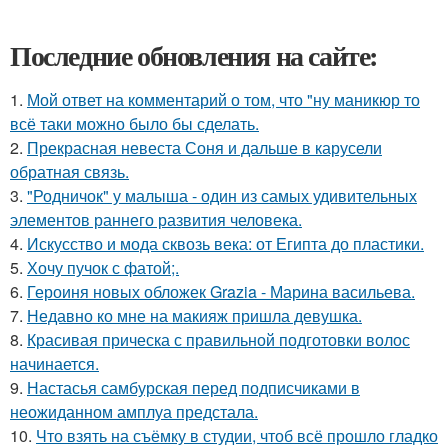
Последние обновления на сайте:
1.
Мой ответ на комментарий о том, что "ну маникюр то
всё таки можно было бы сделать.
2.
Прекрасная невеста Соня и дальше в карусели
обратная связь.
3.
"Родничок" у малыша - один из самых удивительных
элементов раннего развития человека.
4.
Искусство и мода сквозь века: от Египта до пластики.
5.
Хочу пучок с фатой;.
6.
Героиня новых обложек Grazia - Марина васильева.
7.
Недавно ко мне на макияж пришла девушка.
8.
Красивая прическа с правильной подготовки волос
начинается.
9.
Настасья самбурская перед подписчиками в
неожиданном амплуа предстала.
10.
Что взять на съёмку в студии, чтоб всё прошло гладко