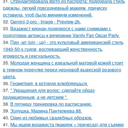
31.
Отредактировала фото из паспорта: подобрала стиль
одежды, легкий повседневный макияж, прическу
оставила, чтоб было минимум изменений.
32.
Gemini-3-pro - Image - Preview-2k.
33.
Визажист кирнан поделиося с нами снимками с
подготовки актрисы к вечеринке Vanity Fair Oscar Party.
34.
Пин -ап (pin - up) - это культовый американский стиль
1940-50-х годов, воспевающий женственность,
игривость и сексуальность.
35.
Молодая женщина с идеальной матовой кожей стоит
в темном переулке перед неоновой вывеской розового
цвета.
36.
Геометрия, в которую влюбляешься.
37.
* Украшения для волос: сделайте образ
редакционным, а не детским *.
38.
В пятницу тренировка по расписанию.
39.
Золушка. Марина Пантелеева 88.
40.
Один из любимых свадебных образов.
41.
Мы ищем визажиста (макияж + прическа) для съемки