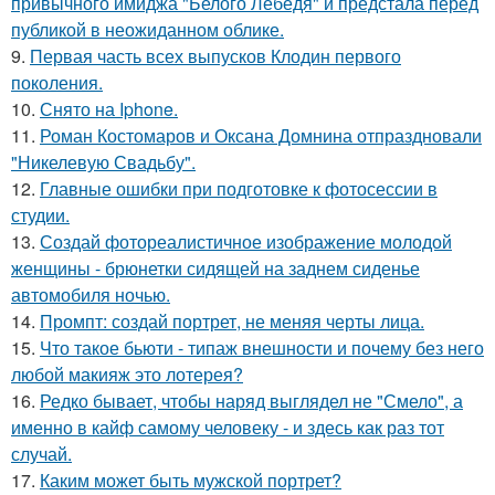
привычного имиджа "Белого Лебедя" и предстала перед
публикой в неожиданном облике.
9.
Первая часть всех выпусков Клодин первого
поколения.
10.
Снято на Iphone.
11.
Роман Костомаров и Оксана Домнина отпраздновали
"Никелевую Свадьбу".
12.
Главные ошибки при подготовке к фотосессии в
студии.
13.
Создай фотореалистичное изображение молодой
женщины - брюнетки сидящей на заднем сиденье
автомобиля ночью.
14.
Промпт: создай портрет, не меняя черты лица.
15.
Что такое бьюти - типаж внешности и почему без него
любой макияж это лотерея?
16.
Редко бывает, чтобы наряд выглядел не "Смело", а
именно в кайф самому человеку - и здесь как раз тот
случай.
17.
Каким может быть мужской портрет?