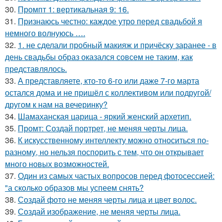
30.
Промпт 1: вертикальная 9: 16.
31.
Признаюсь честно: каждое утро перед свадьбой я
немного волнуюсь ….
32.
1. не сделали пробный макияж и причёску заранее - в
день свадьбы образ оказался совсем не таким, как
представлялось.
33.
А представляете, кто-то 6-го или даже 7-го марта
остался дома и не пришёл с коллективом или подругой/
другом к нам на вечеринку?
34.
Шамаханская царица - яркий женский архетип.
35.
Промт: Создай портрет, не меняя черты лица.
36.
К искусственному интеллекту можно относиться по-
разному, но нельзя поспорить с тем, что он открывает
много новых возможностей.
37.
Один из самых частых вопросов перед фотосессией:
"а сколько образов мы успеем снять?
38.
Создай фото не меняя черты лица и цвет волос.
39.
Создай изображение, не меняя черты лица.