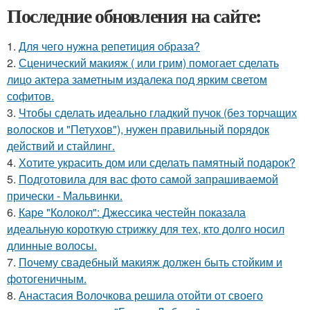
Последние обновления на сайте:
1.
Для чего нужна репетиция образа?
2.
Сценический макияж ( или грим) помогает сделать
лицо актера заметным издалека под ярким светом
софитов.
3.
Чтобы сделать идеально гладкий пучок (без торчащих
волосков и "Петухов"), нужен правильный порядок
действий и стайлинг.
4.
Хотите украсить дом или сделать памятный подарок?
5.
Подготовила для вас фото самой запрашиваемой
прически - Мальвинки.
6.
Каре "Колокол": Джессика честейн показала
идеальную короткую стрижку для тех, кто долго носил
длинные волосы.
7.
Почему свадебный макияж должен быть стойким и
фотогеничным.
8.
Анастасия Волочкова решила отойти от своего