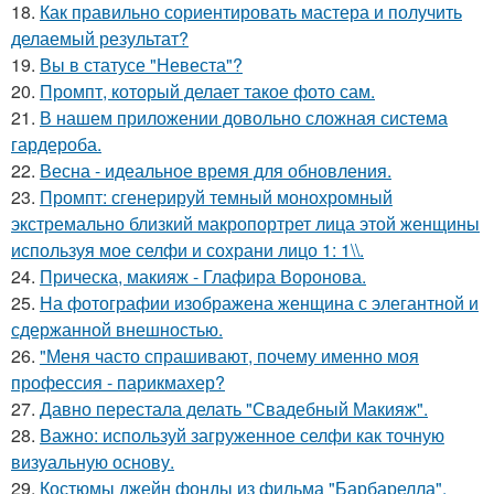
18.
Как правильно сориентировать мастера и получить
делаемый результат?
19.
Вы в статусе "Невеста"?
20.
Промпт, который делает такое фото сам.
21.
В нашем приложении довольно сложная система
гардероба.
22.
Весна - идеальное время для обновления.
23.
Промпт: сгенерируй темный монохромный
экстремально близкий макропортрет лица этой женщины
используя мое селфи и сохрани лицо 1: 1\\.
24.
Прическа, макияж - Глафира Воронова.
25.
На фотографии изображена женщина с элегантной и
сдержанной внешностью.
26.
"Меня часто спрашивают, почему именно моя
профессия - парикмахер?
27.
Давно перестала делать "Свадебный Макияж".
28.
Важно: используй загруженное селфи как точную
визуальную основу.
29.
Костюмы джейн фонды из фильма "Барбарелла".