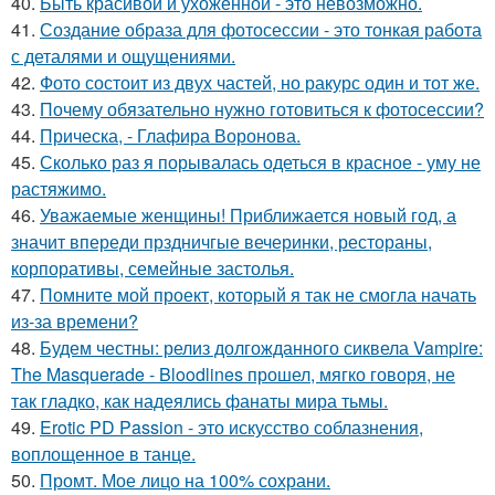
40.
Быть красивой и ухоженной - это невозможно.
41.
Создание образа для фотосессии - это тонкая работа
с деталями и ощущениями.
42.
Фото состоит из двух частей, но ракурс один и тот же.
43.
Почему обязательно нужно готовиться к фотосессии?
44.
Прическа, - Глафира Воронова.
45.
Сколько раз я порывалась одеться в красное - уму не
растяжимо.
46.
Уважаемые женщины! Приближается новый год, а
значит впереди прздничгые вечеринки, рестораны,
корпоративы, семейные застолья.
47.
Помните мой проект, который я так не смогла начать
из-за времени?
48.
Будем честны: релиз долгожданного сиквела Vampire:
The Masquerade - Bloodlines прошел, мягко говоря, не
так гладко, как надеялись фанаты мира тьмы.
49.
Erotic PD Passion - это искусство соблазнения,
воплощенное в танце.
50.
Промт. Мое лицо на 100% сохрани.