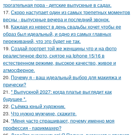
трогательная пора - детские выпускные в садах.
17.
Скоро наступает один из самых трепетных моментов
весны - выпускные вечера и последний звонок.
18.
Каждая из невест в день свадьбы хочет чтобы ее
образ был идеальный, и одно из самых главных
переживаний, что это будет не так.
19.
Создай портрет той же женщины что и на фото
реалистичное фото, снятое на Iphone 15/16 в
естественном режиме, высокое качество, живое и
атмосферное.
20.
Почему я - ваш идеальный выбор для макияжа и
прически?
21.
* Выпускной 2027: когда платье выглядит как
будущее *.
22.
Съёмка юный художник.
23.
Что нужно мужчине, скажите.
24.
"Меня часто спрашивают, почему именно моя
профессия - парикмахер?