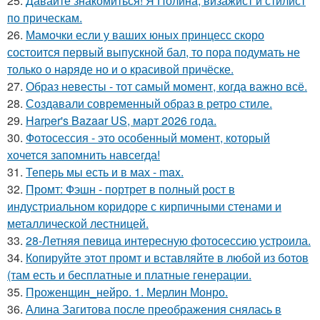
25.
Давайте знакомиться! Я Полина, визажист и стилист
по прическам.
26.
Мамочки если у ваших юных принцесс скоро
состоится первый выпускной бал, то пора подумать не
только о наряде но и о красивой причёске.
27.
Образ невесты - тот самый момент, когда важно всё.
28.
Создавали современный образ в ретро стиле.
29.
Harper's Bazaar US, март 2026 года.
30.
Фотосессия - это особенный момент, который
хочется запомнить навсегда!
31.
Теперь мы есть и в мах - max.
32.
Промт: Фэшн - портрет в полный рост в
индустриальном коридоре с кирпичными стенами и
металлической лестницей.
33.
28-Летняя певица интересную фотосессию устроила.
34.
Копируйте этот промт и вставляйте в любой из ботов
(там есть и бесплатные и платные генерации.
35.
Проженщин_нейро. 1. Мерлин Монро.
36.
Алина Загитова после преображения снялась в