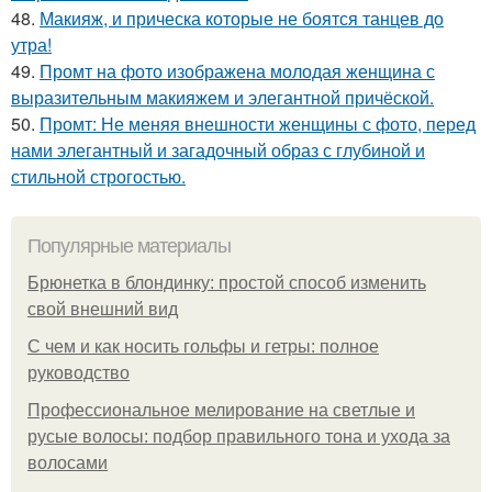
48.
Макияж, и прическа которые не боятся танцев до
утра!
49.
Промт на фото изображена молодая женщина с
выразительным макияжем и элегантной причёской.
50.
Промт: Не меняя внешности женщины с фото, перед
нами элегантный и загадочный образ с глубиной и
стильной строгостью.
Популярные материалы
Брюнетка в блондинку: простой способ изменить
свой внешний вид
С чем и как носить гольфы и гетры: полное
руководство
Профессиональное мелирование на светлые и
русые волосы: подбор правильного тона и ухода за
волосами