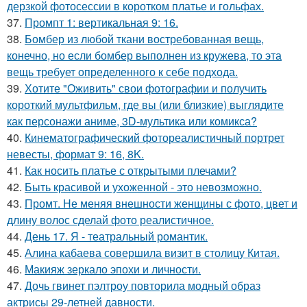
дерзкой фотосессии в коротком платье и гольфах.
37.
Промпт 1: вертикальная 9: 16.
38.
Бомбер из любой ткани востребованная вещь,
конечно, но если бомбер выполнен из кружева, то эта
вещь требует определенного к себе подхода.
39.
Хотите "Оживить" свои фотографии и получить
короткий мультфильм, где вы (или близкие) выглядите
как персонажи аниме, 3D-мультика или комикса?
40.
Кинематографический фотореалистичный портрет
невесты, формат 9: 16, 8K.
41.
Как носить платье с открытыми плечами?
42.
Быть красивой и ухоженной - это невозможно.
43.
Промт. Не меняя внешности женщины с фото, цвет и
длину волос сделай фото реалистичное.
44.
День 17. Я - театральный романтик.
45.
Алина кабаева совершила визит в столицу Китая.
46.
Макияж зеркало эпохи и личности.
47.
Дочь гвинет пэлтроу повторила модный образ
актрисы 29-летней давности.