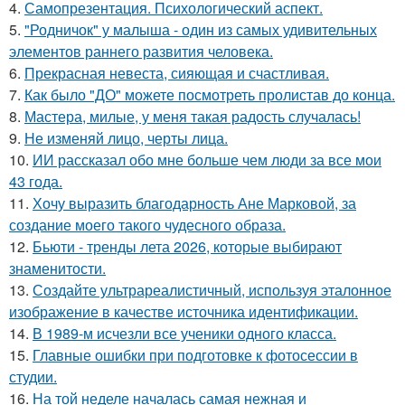
4.
Самопрезентация. Психологический аспект.
5.
"Родничок" у малыша - один из самых удивительных
элементов раннего развития человека.
6.
Прекрасная невеста, сияющая и счастливая.
7.
Как было "ДО" можете посмотреть пролистав до конца.
8.
Мастера, милые, у меня такая радость случалась!
9.
Не изменяй лицо, черты лица.
10.
ИИ рассказал обо мне больше чем люди за все мои
43 года.
11.
Хочу выразить благодарность Ане Марковой, за
создание моего такого чудесного образа.
12.
Бьюти - тренды лета 2026, которые выбирают
знаменитости.
13.
Создайте ультрареалистичный, используя эталонное
изображение в качестве источника идентификации.
14.
В 1989-м исчезли все ученики одного класса.
15.
Главные ошибки при подготовке к фотосессии в
студии.
16.
На той неделе началась самая нежная и