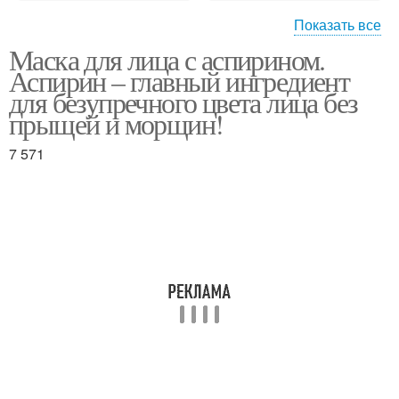
Показать все
Маска для лица с аспирином.
Маска для сухой кожи
Аспирин – главный ингредиент
для безупречного цвета лица без
прыщей и морщин!
7 571