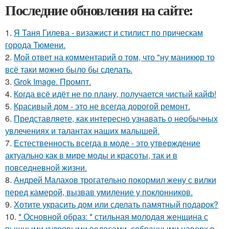
Последние обновления на сайте:
1.
Я Таня Гилева - визажист и стилист по прическам
города Тюмени.
2.
Мой ответ на комментарий о том, что "ну маникюр то
всё таки можно было бы сделать.
3.
Grok Image. Промпт.
4.
Когда всё идёт не по плану, получается чистый кайф!
5.
Красивый дом - это не всегда дорогой ремонт.
6.
Представляете, как интересно узнавать о необычных
увлечениях и талантах наших малышей.
7.
Естественность всегда в моде - это утверждение
актуально как в мире моды и красоты, так и в
повседневной жизни.
8.
Андрей Малахов трогательно покормил жену с вилки
перед камерой, вызвав умиление у поклонников.
9.
Хотите украсить дом или сделать памятный подарок?
10.
* Основной образ: * стильная молодая женщина с
пышными кудрявыми волосами, собранными наверх в