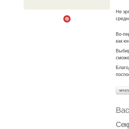
Не зр
средн
Во-пе
как ю
Выбир
сможе
Благо
поспо
читат
Вас
Сек