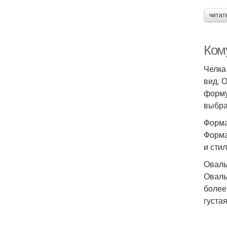
читат
Ком
Челка
вид. 
форму
выбра
Форма
Форма
и стил
Оваль
Оваль
более
густая