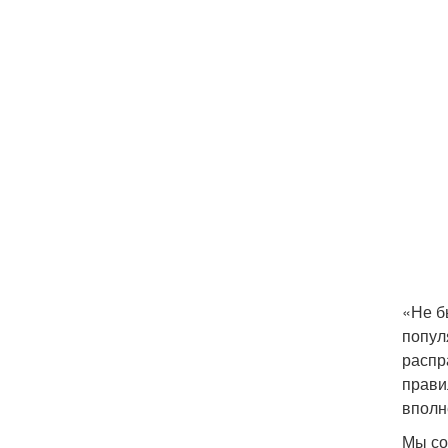
«Не б
попул
распр
прави
вполн
Мы со