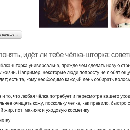
ь дальше →
понять, идёт ли тебе чёлка-шторка: сове
чёлка-шторка универсальна, прежде чем сделать новую стри
у жизни. Например, некоторые люди попросту не любят ощу
дят; есть те, кому необходимо каждый день собирать волосы
е и то, что любая чёлка потребует и пересмотра вашего ухо
льнее очищать кожу, поскольку чёлка, как правило, быстро 
й жир, пот, макияж и уходовую косметику.
метку!
у вас жирная и проблемная кожа, склонная к акне, вероятн