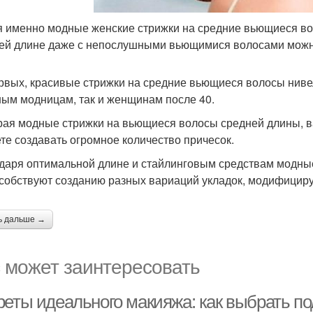
я именно модные женские стрижки на средние вьющиеся в
ей длине даже с непослушными вьющимися волосами можно
рвых, красивые стрижки на средние вьющиеся волосы нивел
ным модницам, так и женщинам после 40.
ая модные стрижки на вьющиеся волосы средней длины, вам
те создавать огромное количество причесок.
даря оптимальной длине и стайлинговым средствам модны
собствуют созданию разных вариаций укладок, модифицируя 
ь дальше →
 может заинтересовать
реты идеального макияжа: как выбрать п