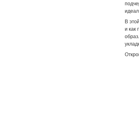
подче
идеал
В это
и как
образ
укладк
Откро