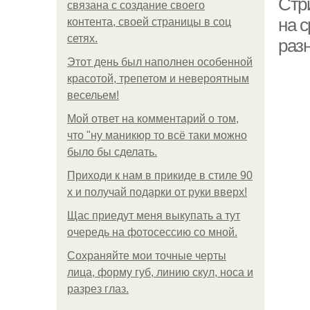
Стр
связана с создание своего
на 
контента, своей страницы в соц
сетях.
разн
Этот день был наполнен особенной
красотой, трепетом и невероятным
весельем!
Мой ответ на комментарий о том,
что "ну маникюр то всё таки можно
было бы сделать.
Приходи к нам в прикиде в стиле 90
х и получай подарки от руки вверх!
Щас приедут меня выкупать а тут
очередь на фотосессию со мной.
Сохраняйте мои точные черты
лица, форму губ, линию скул, носа и
разрез глаз.