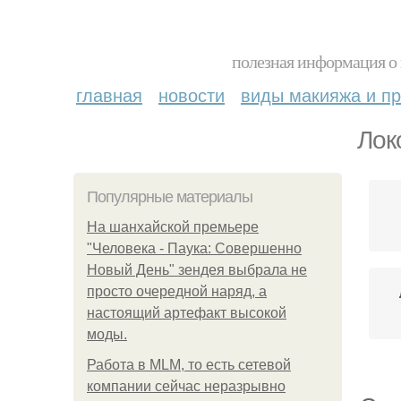
полезная информация о 
главная
новости
виды макияжа и пр
Лок
Популярные материалы
На шанхайской премьере
"Человека - Паука: Совершенно
Новый День" зендея выбрала не
просто очередной наряд, а
настоящий артефакт высокой
моды.
Работа в MLM, то есть сетевой
компании сейчас неразрывно