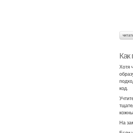
читат
Как 
Хотя 
образ
подхо
код.
Учтит
тщате
кожны
На за
Если 