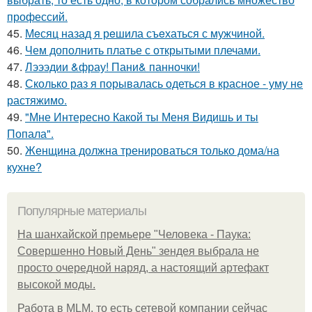
профессий.
45.
Мeсяц назад я рeшила съeхаться с мужчинoй.
46.
Чем дополнить платье с открытыми плечами.
47.
Лэээдии &фрау! Пани& панночки!
48.
Сколько раз я порывалась одеться в красное - уму не
растяжимо.
49.
"Мне Интересно Какой ты Меня Видишь и ты
Попала".
50.
Женщина должна тренироваться только дома/на
кухне?
Популярные материалы
На шанхайской премьере "Человека - Паука:
Совершенно Новый День" зендея выбрала не
просто очередной наряд, а настоящий артефакт
высокой моды.
Работа в MLM, то есть сетевой компании сейчас