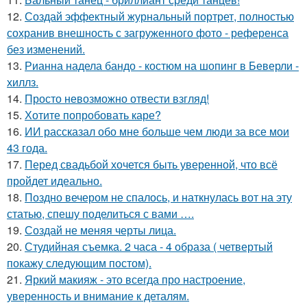
12.
Создай эффектный журнальный портрет, полностью
сохранив внешность с загруженного фото - референса
без изменений.
13.
Рианна надела бандо - костюм на шопинг в Беверли -
хиллз.
14.
Просто невозможно отвести взгляд!
15.
Хотите попробовать каре?
16.
ИИ рассказал обо мне больше чем люди за все мои
43 года.
17.
Перед свадьбой хочется быть уверенной, что всё
пройдет идеально.
18.
Поздно вечером не спалось, и наткнулась вот на эту
статью, спешу поделиться с вами ….
19.
Создай не меняя черты лица.
20.
Студийная съемка. 2 часа - 4 образа ( четвертый
покажу следующим постом).
21.
Яркий макияж - это всегда про настроение,
уверенность и внимание к деталям.