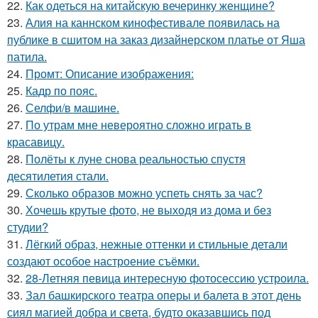
22.
Как одеться на китайскую вечеринку женщине?
23.
Алия на каннском кинофестивале появилась на
публике в сшитом на заказ дизайнерском платье от Яша
патила.
24.
Промт: Описание изображения:
25.
Кадр по пояс.
26.
Селфи/в машине.
27.
По утрам мне невероятно сложно играть в
красавицу.
28.
Полёты к луне снова реальностью спустя
десятилетия стали.
29.
Сколько образов можно успеть снять за час?
30.
Хочешь крутые фото, не выходя из дома и без
студии?
31.
Лёгкий образ, нежные оттенки и стильные детали
создают особое настроение съёмки.
32.
28-Летняя певица интересную фотосессию устроила.
33.
Зал башкирского театра оперы и балета в этот день
сиял магией добра и света, будто оказавшись под