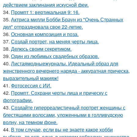
действием заклинания искусной феи.
34.
Промпт 1: вертикальная 9: 16.
35.
Актриса милли Бобби Браун из "Очень Странных
дел" отпраздновала свое 22-летие.
36.
Основная композиция и поза.
37.
Создай портрет, на меняя черты лица.
38.
Делюсь своим секретиком.
39.
Один из любимых свадебных образов.
40.
Листаямодныежурналы. Идеальный образ для
женственного вечернего наряда - аккуратная прическа,
выразительный макияж!
41.
Фотосессия с ИИ.
42.
Промпт. Сохрани черты лица и прическу с
фотографии.
43.
Создайте гиперреалистичный портрет женщины с
блестящими волосами, уложенными в голливудскую
волну, на темном фоне.
44.
В том случае, если вы не знаете какое хобби
выбрать, то есть одно, в котором собрались множество