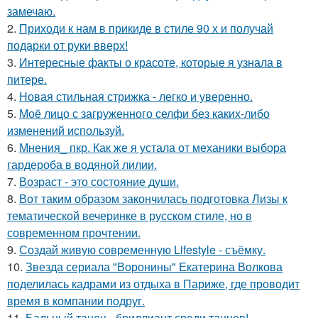
замечаю.
2.
Приходи к нам в прикиде в стиле 90 х и получай
подарки от руки вверх!
3.
Интересные факты о красоте, которые я узнала в
питере.
4.
Новая стильная стрижка - легко и уверенно.
5.
Моё лицо с загруженного селфи без каких-либо
изменений используй.
6.
Мнения_ пкр. Как же я устала от механики выбора
гардероба в водяной лилии.
7.
Возраст - это состояние души.
8.
Вот таким образом закончилась подготовка Лизы к
тематической вечеринке в русском стиле, но в
современном прочтении.
9.
Создай живую современную Lifestyle - съёмку.
10.
Звезда сериала "Воронины" Екатерина Волкова
поделилась кадрами из отдыха в Париже, где проводит
время в компании подруг.
11.
Бальный танец - бриллиант среди танцев!