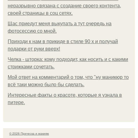
неразрывно связана с создание своего контента,
своей страницы в соц сетях.
Щас приедут меня выкупать а тут очередь на
фотосессию со мной.
Приходи к нам в прикиде в стиле 90 х и получай
подарки от руки вверх!
Челка - шторка: кому подходит, как носить и с какими
стрижками сочетать.
Мой ответ на комментарий о том, что "ну маникюр то
всё таки можно было бы сделать.
Интересные факты о красоте, которые я узнала в
питере.
© 2026 Прическа и макияж