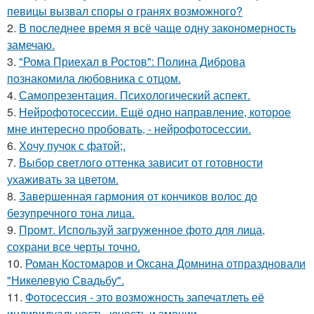
певицы вызвал споры о гранях возможного?
2.
В последнее время я всё чаще одну закономерность
замечаю.
3.
"Рома Приехал в Ростов": Полина Диброва
познакомила любовника с отцом.
4.
Самопрезентация. Психологический аспект.
5.
Нейрофотосессии. Ещё одно направление, которое
мне интересно пробовать, - нейрофотосессии.
6.
Хочу пучок с фатой;.
7.
Выбор светлого оттенка зависит от готовности
ухаживать за цветом.
8.
Завершенная гармония от кончиков волос до
безупречного тона лица.
9.
Промт. Используй загруженное фото для лица,
сохрани все черты точно.
10.
Роман Костомаров и Оксана Домнина отпраздновали
"Никелевую Свадьбу".
11.
Фотосессия - это возможность запечатлеть её
индивидуальность, юность и эмоции.