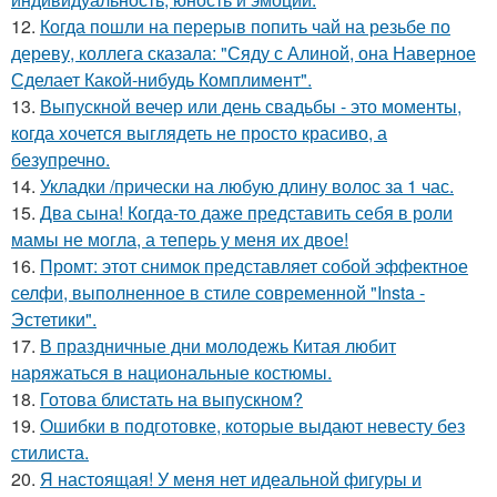
12.
Когда пошли на перерыв попить чай на резьбе по
дереву, коллега сказала: "Сяду с Алиной, она Наверное
Сделает Какой-нибудь Комплимент".
13.
Выпускной вечер или день свадьбы - это моменты,
когда хочется выглядеть не просто красиво, а
безупречно.
14.
Укладки /прически на любую длину волос за 1 час.
15.
Два сына! Когда-то даже представить себя в роли
мамы не могла, а теперь у меня их двое!
16.
Промт: этот снимок представляет собой эффектное
селфи, выполненное в стиле современной "Insta -
Эстетики".
17.
В праздничные дни молодежь Китая любит
наряжаться в национальные костюмы.
18.
Готова блистать на выпускном?
19.
Ошибки в подготовке, которые выдают невесту без
стилиста.
20.
Я настоящая! У меня нет идеальной фигуры и