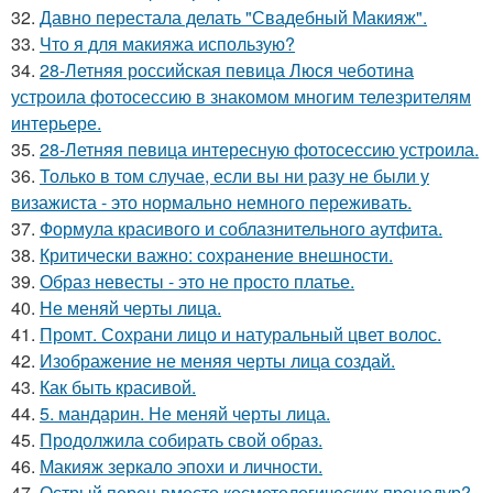
32.
Давно перестала делать "Свадебный Макияж".
33.
Что я для макияжа использую?
34.
28-Летняя российская певица Люся чеботина
устроила фотосессию в знакомом многим телезрителям
интерьере.
35.
28-Летняя певица интересную фотосессию устроила.
36.
Только в том случае, если вы ни разу не были у
визажиста - это нормально немного переживать.
37.
Формула красивого и соблазнительного аутфита.
38.
Критически важно: сохранение внешности.
39.
Образ невесты - это не просто платье.
40.
Не меняй черты лица.
41.
Промт. Сохрани лицо и натуральный цвет волос.
42.
Изображение не меняя черты лица создай.
43.
Как быть красивой.
44.
5. мандарин. Не меняй черты лица.
45.
Продолжила собирать свой образ.
46.
Макияж зеркало эпохи и личности.
47.
Острый перец вместо косметологических процедур?