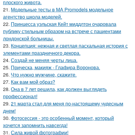
плоского живота.
21.
Модельные тесты в МА Promodels модельное
агентство школа моделей.
22.
Принцесса уэльская Кейт миддлтон очаровала
публику стильным образом на встрече с пациентами
лондонской больницы.
23.
Концепция: нежная и светлая пасхальная история с
элементами праздничного декора.
24.
Создай не меняя черты лица.
25.
Прическа, макияж - Глафира Воронова.
26.
Что нужно мужчине, скажите.
27.
Как вам мой образ?
28.
Она в 7 лет решила, как должен выглядеть
профессионал!
29.
21 марта стал для меня по-настоящему чудесным
днем!
30.
Фотосессия - это особенный момент, который
хочется запомнить навсегда!
31.
Сила живой фотографии!