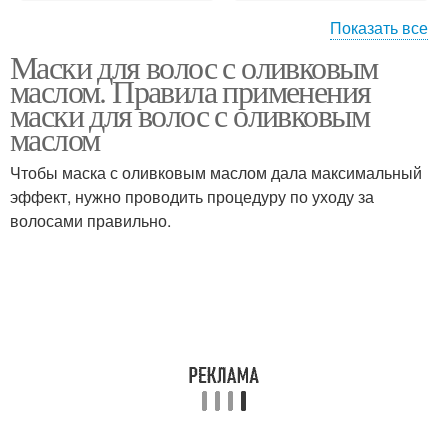
Показать все
Маски для волос с оливковым
Оливковые масла
Маска для волос
маслом. Правила применения
маски для волос с оливковым
маслом
Чтобы маска с оливковым маслом дала максимальный
Масло в уходе
Маска для лица
эффект, нужно проводить процедуру по уходу за
волосами правильно.
Масло для кожи