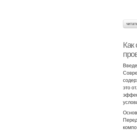
читат
Как
про
Введ
Совре
содер
это о
эффек
услов
Основ
Перед
компо