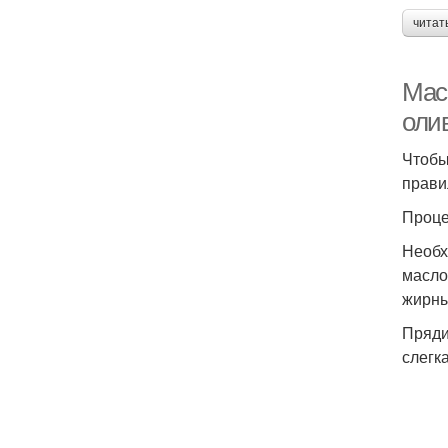
читат
Мас
оли
Чтобы
прави
Проце
Необх
масло
жирны
Пряди
слегк