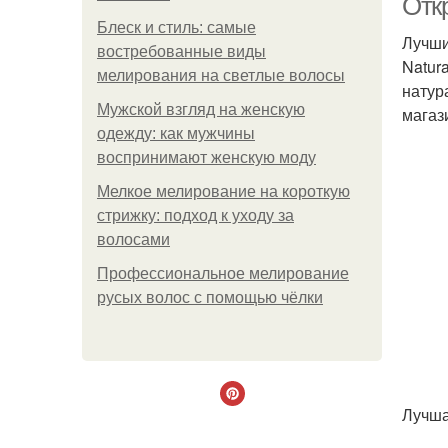
Отк
Блеск и стиль: самые
Лучши
востребованные виды
Natur
мелирования на светлые волосы
натур
Мужской взгляд на женскую
магаз
одежду: как мужчины
воспринимают женскую моду
Мелкое мелирование на короткую
стрижку: подход к уходу за
волосами
Профессиональное мелирование
русых волос с помощью чёлки
Лучша