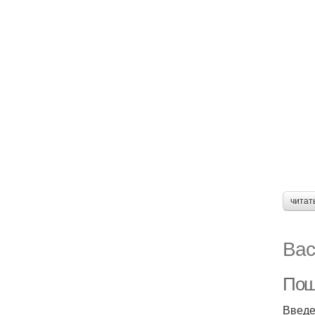
читат
Вас
Пош
Введ