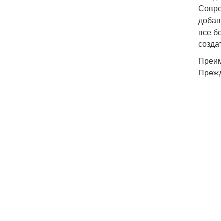
Совре
добав
все б
созда
Преим
Прежд