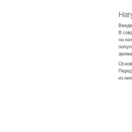
Нат
Введ
В сов
на на
попул
арома
Основ
Перед
из ни