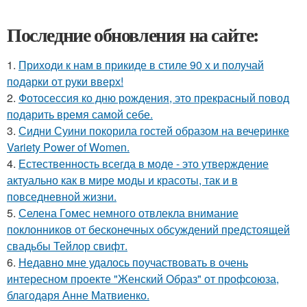
Последние обновления на сайте:
1.
Приходи к нам в прикиде в стиле 90 х и получай
подарки от руки вверх!
2.
Фотосессия ко дню рождения, это прекрасный повод
подарить время самой себе.
3.
Сидни Суини покорила гостей образом на вечеринке
Variety Power of Women.
4.
Естественность всегда в моде - это утверждение
актуально как в мире моды и красоты, так и в
повседневной жизни.
5.
Селена Гомес немного отвлекла внимание
поклонников от бесконечных обсуждений предстоящей
свадьбы Тейлор свифт.
6.
Недавно мне удалось поучаствовать в очень
интересном проекте "Женский Образ" от профсоюза,
благодаря Анне Матвиенко.