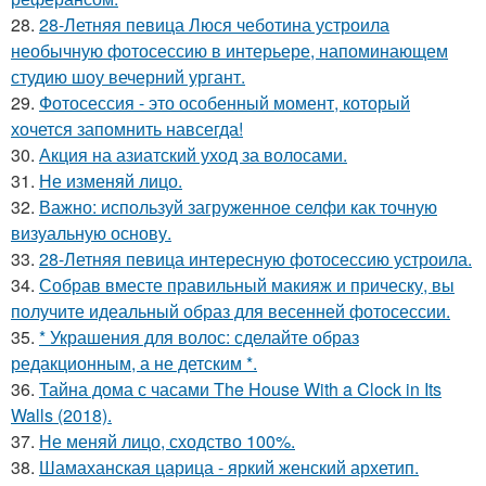
28.
28-Летняя певица Люся чеботина устроила
необычную фотосессию в интерьере, напоминающем
студию шоу вечерний ургант.
29.
Фотосессия - это особенный момент, который
хочется запомнить навсегда!
30.
Акция на азиатский уход за волосами.
31.
Не изменяй лицо.
32.
Важно: используй загруженное селфи как точную
визуальную основу.
33.
28-Летняя певица интересную фотосессию устроила.
34.
Собрав вместе правильный макияж и прическу, вы
получите идеальный образ для весенней фотосессии.
35.
* Украшения для волос: сделайте образ
редакционным, а не детским *.
36.
Тайна дома с часами The House With a Clock in Its
Walls (2018).
37.
Не меняй лицо, сходство 100%.
38.
Шамаханская царица - яркий женский архетип.