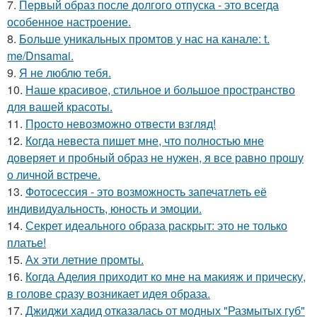
7.
Первый образ после долгого отпуска - это всегда
особенное настроение.
8.
Больше уникальных промтов у нас на канале: t.
me/Dnsamai.
9.
Я не люблю тебя.
10.
Наше красивое, стильное и большое пространство
для вашей красоты.
11.
Просто невозможно отвести взгляд!
12.
Когда невеста пишет мне, что полностью мне
доверяет и пробный образ не нужен, я все равно прошу
о личной встрече.
13.
Фотосессия - это возможность запечатлеть её
индивидуальность, юность и эмоции.
14.
Секрет идеального образа раскрыт: это не только
платье!
15.
Ах эти летние промты.
16.
Когда Аделия приходит ко мне на макияж и прическу,
в голове сразу возникает идея образа.
17.
Джиджи хадид отказалась от модных "Размытых губ"