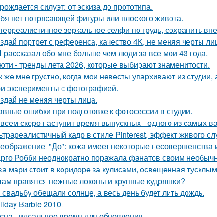
 рождается силуэт: от эскиза до прототипа.
ебя нет потрясающей фигуры или плоского живота.
перреалистичное зеркальное селфи по грудь, сохранить вн
здай портрет с референса, качество 4K, не меняя черты ли
 рассказал обо мне больше чем люди за все мои 43 года.
юти - тренды лета 2026, которые выбирают знаменитости.
к же мне грустно, когда мои невесты упархивают из студии, 
и эксперименты с фотографией.
здай не меняя черты лица.
авные ошибки при подготовке к фотосессии в студии.
всем скоро наступит время выпускных - одного из самых в
ьтрареалистичный кадр в стиле Pinterest, эффект живого слу
еображение. "До": кожа имеет некоторые несовершенства 
рго Робби неоднократно поражала фанатов своим необычн
ва мари стоит в коридоре за кулисами, освещенная тусклым
вам нравятся нежные локоны и крупные кудряшки?
 свадьбу обещали солнце, а весь день будет лить дождь.
liday Barbie 2010.
сна - идеальное время для обновления.