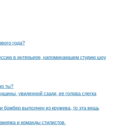
ового года?
ессию в интерьере, напоминающем студию шоу
но ты?
щины, увиденной сзади, ее голова слегка
и бомбер выполнен из кружева, то эта вещь
макияжа и команды стилистов.