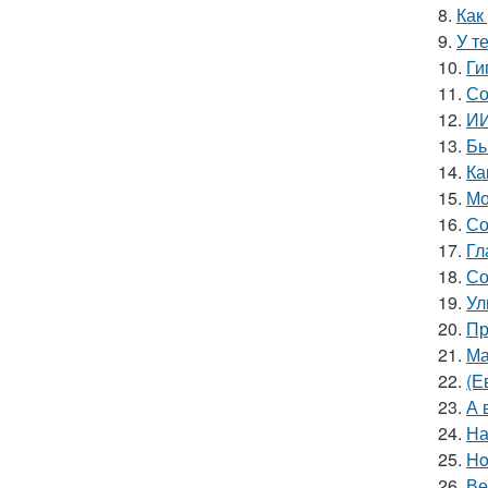
8.
Как
9.
У т
10.
Ги
11.
Со
12.
ИИ
13.
Бь
14.
Ка
15.
Мо
16.
Со
17.
Гл
18.
Со
19.
Ул
20.
Пр
21.
Ма
22.
(Е
23.
А 
24.
На
25.
Ho
26.
Ве