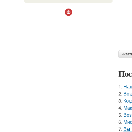
читат
Пос
1.
Над
2.
Воз
3.
Ког
4.
Мак
5.
Воз
6.
Мно
7.
Вы 