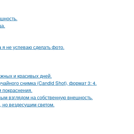
ешность.
ца.
а я не успеваю сделать фото.
ажных и красивых дней.
чайного снимка (Candid Shot), формат 3: 4.
и покраснения.
ым взглядом на собственную внешность.
, но вездесущим светом.