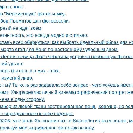
др по пояс.
о "Беременную" фотосъемку.
бор Промптов для фотосессии.
рный не идет всем.
егантность, это всегда модно и стильно.
ставь всех обернуться: как выбрать идеальный образ для н
 марта стал для меня по-настоящему чудесным днем!
-Летняя певица Люся чеботина устроила необычную фотос
ний ургант.
перь мы есть и в мах - max.
 изменяй лицо.
о ты? Ты хоть раз задавала себе вопрос - чего хочешь имен
омт. Ультрареалистичный кинематографический портрет жен
нена в одну сторону.
мбер из любой ткани востребованная вещь, конечно, но есл
ет определенного к себе подхода.
0226: мне жаль Хо юнджин из Le Ssserafim из-за её волос, 
пользуй моё загруженное фото как основу.