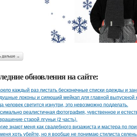
ь дальше →
ледние обновления на сайте:
оело каждый раз листать бесконечные списки одежды и зан
душные локоны и сияющий мейкап для главной выпускной но
да человек светится изнутри, это невозможно подделать.
симально реалистичная фотография, чувственное и естест
вращение старой лгуньи (2 часть).
гие знают меня как свадебного визажиста и мастера по при
меня хоть убейте, но я вообще не понимаю стилиста селены