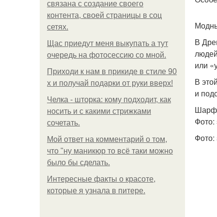
связана с создание своего
контента, своей страницы в соц
Модны
сетях.
В Дре
Щас приедут меня выкупать а тут
людей
очередь на фотосессию со мной.
или «
Приходи к нам в прикиде в стиле 90
В это
х и получай подарки от руки вверх!
и под
Челка - шторка: кому подходит, как
Шарф
носить и с какими стрижками
Фото: 
сочетать.
Фото: 
Мой ответ на комментарий о том,
что "ну маникюр то всё таки можно
было бы сделать.
Интересные факты о красоте,
которые я узнала в питере.