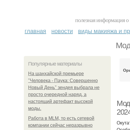
полезная информация о 
главная
новости
виды макияжа и пр
Мод
Популярные материалы
Ор
На шанхайской премьере
"Человека - Паука: Совершенно
Новый День" зендея выбрала не
просто очередной наряд, а
настоящий артефакт высокой
Мод
моды.
2024
Работа в MLM, то есть сетевой
Окута
компании сейчас неразрывно
Особе