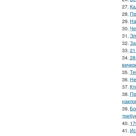
27.
Ка
28.
Пр
29.
На
30.
Че
31.
Эл
32.
За
33.
21
34.
28
вечер
35.
Те
36.
Не
37.
Кт
38.
Пр
накло
39.
Бо
требу
40.
17
41.
Ис