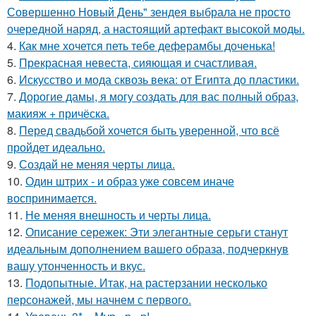
Совершенно Новый День" зендея выбрала не просто
очередной наряд, а настоящий артефакт высокой моды.
4.
Как мне хочется петь тебе деферамбы доченька!
5.
Прекрасная невеста, сияющая и счастливая.
6.
Искусство и мода сквозь века: от Египта до пластики.
7.
Дорогие дамы, я могу создать для вас полный образ,
макияж + причёска.
8.
Перед свадьбой хочется быть уверенной, что всё
пройдет идеально.
9.
Создай не меняя черты лица.
10.
Один штрих - и образ уже совсем иначе
воспринимается.
11.
Не меняя внешность и черты лица.
12.
Описание сережек: Эти элегантные серьги станут
идеальным дополнением вашего образа, подчеркнув
вашу утонченность и вкус.
13.
Подопытные. Итак, на растерзании несколько
персонажей, мы начнем с первого.