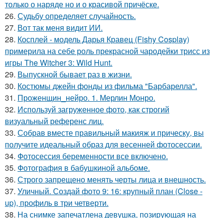
только о наряде но и о красивой причёске.
26.
Судьбу определяет случайность.
27.
Вот так меня видит ИИ.
28.
Косплей - модель Дарья Кравец (Fishy Cosplay)
примерила на себе роль прекрасной чародейки трисс из
игры The Witcher 3: Wild Hunt.
29.
Выпускной бывает раз в жизни.
30.
Костюмы джейн фонды из фильма "Барбарелла".
31.
Проженщин_нейро. 1. Мерлин Монро.
32.
Используй загруженное фото, как строгий
визуальный референс лиц.
33.
Собрав вместе правильный макияж и прическу, вы
получите идеальный образ для весенней фотосессии.
34.
Фотосессия беременности все включено.
35.
Фотография в бабушкиной альбоме.
36.
Строго запрещено менять черты лица и внешность.
37.
Уличный. Создай фото 9: 16: крупный план (Close -
up), профиль в три четверти.
38.
На снимке запечатлена девушка, позирующая на