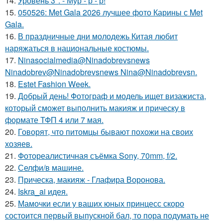
14.
Уровень 3*. - Мур - р - р!
15.
050526: Met Gala 2026 лучшее фото Карины с Met
Gala.
16.
В праздничные дни молодежь Китая любит
наряжаться в национальные костюмы.
17.
Ninasocialmedia@Ninadobrevsnews
Ninadobrev@Ninadobrevsnews Nina@Ninadobrevsn.
18.
Estet Fashion Week.
19.
Добрый день! Фотограф и модель ищет визажиста,
который сможет выполнить макияж и прическу в
формате ТФП 4 или 7 мая.
20.
Говорят, что питомцы бывают похожи на своих
хозяев.
21.
Фотореалистичная съёмка Sony, 70mm, f/2.
22.
Селфи/в машине.
23.
Прическа, макияж - Глафира Воронова.
24.
Iskra_ai идея.
25.
Мамочки если у ваших юных принцесс скоро
состоится первый выпускной бал, то пора подумать не