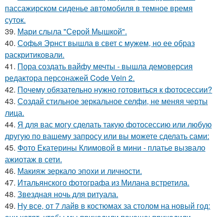
пассажирском сиденье автомобиля в темное время
суток.
39.
Мари слыла "Серой Мышкой".
40.
Софья Эрнст вышла в свет с мужем, но ее образ
раскритиковали.
41.
Пора создать вайфу мечты - вышла демоверсия
редактора персонажей Code Vein 2.
42.
Почему обязательно нужно готовиться к фотосессии?
43.
Создай стильное зеркальное селфи, не меняя черты
лица.
44.
Я для вас могу сделать такую фотосессию или любую
другую по вашему запросу или вы можете сделать сами:
45.
Фото Екатерины Климовой в мини - платье вызвало
ажиотаж в сети.
46.
Макияж зеркало эпохи и личности.
47.
Итальянского фотографа из Милана встретила.
48.
Звездная ночь для ритуала.
49.
Ну все, от 7 лайв в костюмах за столом на новый год: