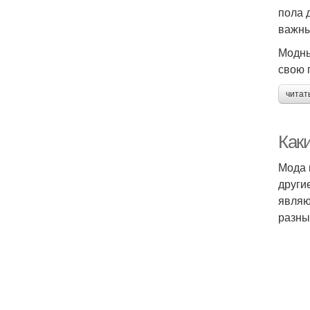
пола 
важны
Модны
свою 
читат
Каки
Мода 
други
являю
разны