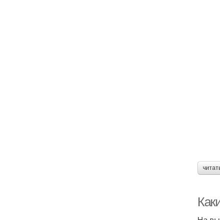
читат
Как
На вы