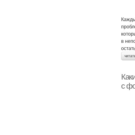
Кажды
пробл
котор
в неп
остат
читат
Каки
с ф