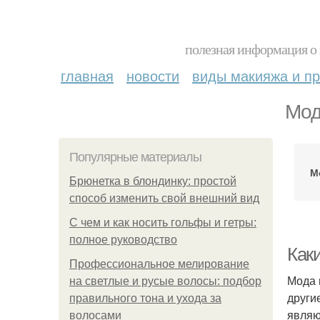
полезная информация о 
главная
новости
виды макияжа и пр
Мод
Популярные материалы
М
Брюнетка в блондинку: простой
способ изменить свой внешний вид
С чем и как носить гольфы и гетры:
полное руководство
Каки
Профессиональное мелирование
Мода 
на светлые и русые волосы: подбор
други
правильного тона и ухода за
являю
волосами