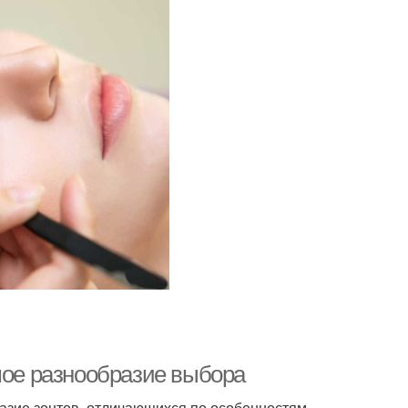
шое разнообразие выбора
зие зонтов, отличающихся по особенностям