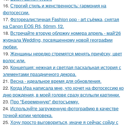
16.
Строгий стиль и женственность: гармония на
фотосессии.
17.
Фотореалистичная Fashion pop - art съёмка, снятая
на Canon EOS R5, 50mm, f/2.
18.
Встречайте вторую обложку номера апрель - май'26
журнала Wedding, посвященному новой географии
любви.
19.
Женщины нередко стремятся менять причёску, цвет
волос или.
20.
Концепция: нежная и светлая пасхальная история с
элементами праздничного декора.
21.
Весна - идеальное время для обновления.
22.
Когда Ира написала мне, что хочет на фотосессию ко
дню рождения, в моей голове сразу всплыли картинки.
23.
Про "Беременную" фотосъемку.
24.
Используйте загруженную фотографию в качестве
точной копии человека.
25.
Хочу просто выговориться, иначе я сейчас сойду с