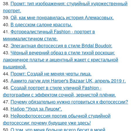
38.
Промт: тип изображения: студийный художественный
портрет.
39.
Ой, как мне понравилась история Алемасовых.
40.
В одесском салоне красоты.
41.
Фотореалистичный Fashion - портрет в
минималистичном стиле.
42.
Элегантная фотосессия в стиле Bridal Boudoir.
43.
Чёрный вечерний образ в стиле тихой роскоши:
лаконичное платье и акцентный жакет с кристальной
вышивкой.
44.
Промт: Создай не меняя черты лица.
45.
Аамито лагум для Harper's Bazaar UK, апрель 2019 г.
46.
Создай портрет в стиле уличной Fashion -
фотографии с эффектом сочной, зернистой плёнки.
47.
Почему обязательно нужно готовиться к фотосессии?
48.
Набор "Уход за Лицом".
49.
Нейрофотосессия против обычной студийной
фотосессии: почему будущее уже здесь!
50.
О том, что меня больше всего бесит в моей