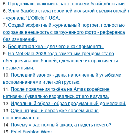
5.
Продолжаю знакомить вас с новыми блайндбоксами.
6.
Элли бамбер стала героиней июльской съёмки онлайн
- журнала "L'Officiel" USA.
7.
Создай эффектный журнальный портрет, полностью
сохранив внешность с загруженного фото - референса
без изменений.
8.
Бесцветная хна - для чего и как применять.
9.
На Met Gala 2026 года заметным трендом стало
обесцвечивание бровей, сделавшее их практически
незаметными.
10.
Последний звонок - день, наполненный улыбками,
воспоминаниями и легкой грустью.
11.
После появления тэхёна на Amas корейские
нетизены буквально взорвались от его визуала.
12.
Идеальный образ - образ продуманный до мелочей.
13.
Один штрих - и образ уже совсем иначе
воспринимается.
14.
Почему у вас полный шкаф, а надеть нечего?
15.
Estet Fashion Week.