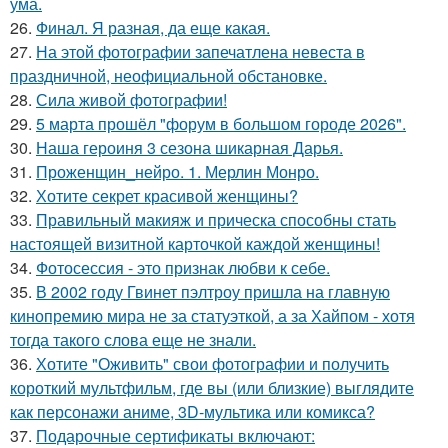
ума.
26.
Финал. Я разная, да еще какая.
27.
На этой фотографии запечатлена невеста в
праздничной, неофициальной обстановке.
28.
Сила живой фотографии!
29.
5 марта прошёл "форум в большом городе 2026".
30.
Наша героиня 3 сезона шикарная Дарья.
31.
Проженщин_нейро. 1. Мерлин Монро.
32.
Хотите секрет красивой женщины?
33.
Правильный макияж и прическа способны стать
настоящей визитной карточкой каждой женщины!
34.
Фотосессия - это признак любви к себе.
35.
В 2002 году Гвинет пэлтроу пришла на главную
кинопремию мира не за статуэткой, а за Хайпом - хотя
тогда такого слова еще не знали.
36.
Хотите "Оживить" свои фотографии и получить
короткий мультфильм, где вы (или близкие) выглядите
как персонажи аниме, 3D-мультика или комикса?
37.
Подарочные сертификаты включают: