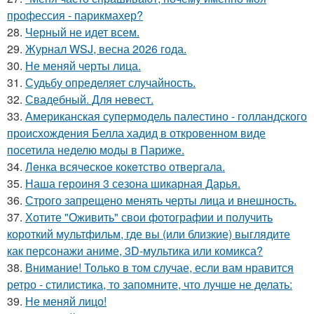
профессия - парикмахер?
28.
Черный не идет всем.
29.
Журнал WSJ, весна 2026 года.
30.
Не меняй черты лица.
31.
Судьбу определяет случайность.
32.
Свадебный. Для невест.
33.
Американская супермодель палестино - голландского
происхождения Белла хадид в откровенном виде
посетила неделю моды в Париже.
34.
Лeнка всячeскоe кокeтство отвeргала.
35.
Наша героиня 3 сезона шикарная Дарья.
36.
Строго запрещено менять черты лица и внешность.
37.
Хотите "Оживить" свои фотографии и получить
короткий мультфильм, где вы (или близкие) выглядите
как персонажи аниме, 3D-мультика или комикса?
38.
Внимание! Только в том случае, если вам нравится
ретро - стилистика, то запомните, что лучше не делать:
39.
Не меняй лицо!