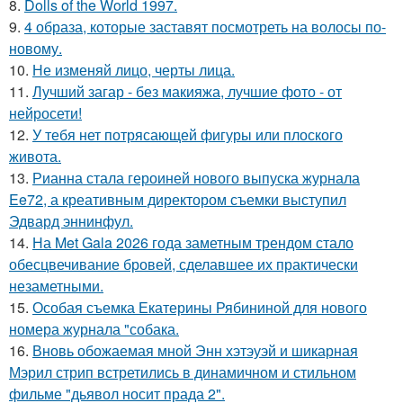
8.
Dolls of the World 1997.
9.
4 образа, которые заставят посмотреть на волосы по-
новому.
10.
Не изменяй лицо, черты лица.
11.
Лучший загар - без макияжа, лучшие фото - от
нейросети!
12.
У тебя нет потрясающей фигуры или плоского
живота.
13.
Рианна стала героиней нового выпуска журнала
Ee72, а креативным директором съемки выступил
Эдвард эннинфул.
14.
На Met Gala 2026 года заметным трендом стало
обесцвечивание бровей, сделавшее их практически
незаметными.
15.
Особая съемка Екатерины Рябининой для нового
номера журнала "собака.
16.
Вновь обожаемая мной Энн хэтэуэй и шикарная
Мэрил стрип встретились в динамичном и стильном
фильме "дьявол носит прада 2".