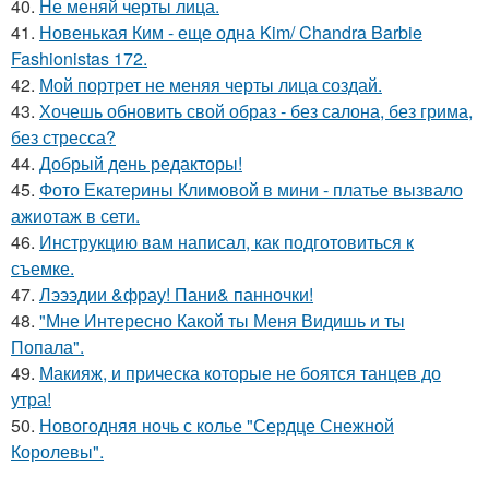
40.
Не меняй черты лица.
41.
Новенькая Ким - еще одна Kim/ Chandra Barbie
Fashionistas 172.
42.
Мой портрет не меняя черты лица создай.
43.
Хочешь обновить свой образ - без салона, без грима,
без стресса?
44.
Добрый день редакторы!
45.
Фото Екатерины Климовой в мини - платье вызвало
ажиотаж в сети.
46.
Инструкцию вам написал, как подготовиться к
съемке.
47.
Лэээдии &фрау! Пани& панночки!
48.
"Мне Интересно Какой ты Меня Видишь и ты
Попала".
49.
Макияж, и прическа которые не боятся танцев до
утра!
50.
Новогодняя ночь с колье "Сердце Снежной
Королевы".