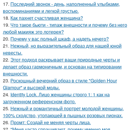
17.
Последний звонок - день, наполненный улыбками,
воспоминаниями и легкой грустью.
18.
Как пахнет счастливая женщина?
19.
Что такое бьюти - типаж внешности и почему без него
любой макияж это лотерея?
20.
Почему у вас полный шкаф, а надеть нечего?
21.
Нежный, но выразительный образ для нашей юной
невесты.
22.
Этот подход раскрывает ваши природные черты и
делает образ гармоничным, и основан на типировании
внешности.
23.
Роскошный вечерний образ в стиле "Golden Hour
Glamour" и высокой моды.
24.
Identity Lock. Лицо женщины строго 1: 1 как на
загруженном референсном фото.
25.
Нежный и романтичный портрет молодой женщины,
100% сходство, утопающей в пышных розовых пионах.
26.
Промт: Создай не меняя черты лица.
27.
"Меня часто спрашивают, почему именно моя