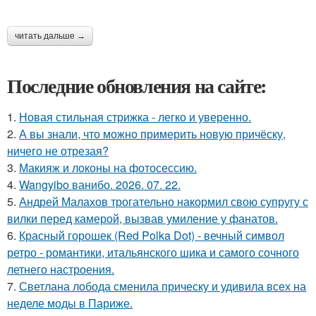
читать дальше →
Последние обновления на сайте:
1.
Новая стильная стрижка - легко и уверенно.
2.
А вы знали, что можно примерить новую причёску,
ничего не отрезая?
3.
Макияж и локоны на фотосессию.
4.
Wangyibo ванибо. 2026. 07. 22.
5.
Андрей Малахов трогательно накормил свою супругу с
вилки перед камерой, вызвав умиление у фанатов.
6.
Красный горошек (Red Polka Dot) - вечный символ
ретро - романтики, итальянского шика и самого сочного
летнего настроения.
7.
Светлана лобода сменила прическу и удивила всех на
неделе моды в Париже.