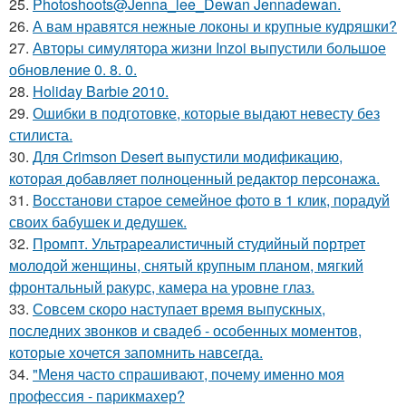
25.
Photoshoots@Jenna_lee_Dewan Jennadewan.
26.
А вам нравятся нежные локоны и крупные кудряшки?
27.
Авторы симулятора жизни Inzoi выпустили большое
обновление 0. 8. 0.
28.
Holiday Barbie 2010.
29.
Ошибки в подготовке, которые выдают невесту без
стилиста.
30.
Для Crimson Desert выпустили модификацию,
которая добавляет полноценный редактор персонажа.
31.
Восстанови старое семейное фото в 1 клик, порадуй
своих бабушек и дедушек.
32.
Промпт. Ультрареалистичный студийный портрет
молодой женщины, снятый крупным планом, мягкий
фронтальный ракурс, камера на уровне глаз.
33.
Совсем скоро наступает время выпускных,
последних звонков и свадеб - особенных моментов,
которые хочется запомнить навсегда.
34.
"Меня часто спрашивают, почему именно моя
профессия - парикмахер?