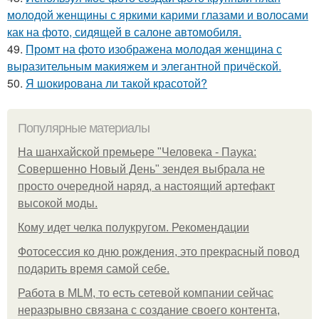
молодой женщины с яркими карими глазами и волосами
как на фото, сидящей в салоне автомобиля.
49.
Промт на фото изображена молодая женщина с
выразительным макияжем и элегантной причёской.
50.
Я шокирована ли такой красотой?
Популярные материалы
На шанхайской премьере "Человека - Паука:
Совершенно Новый День" зендея выбрала не
просто очередной наряд, а настоящий артефакт
высокой моды.
Кому идет челка полукругом. Рекомендации
Фотосессия ко дню рождения, это прекрасный повод
подарить время самой себе.
Работа в MLM, то есть сетевой компании сейчас
неразрывно связана с создание своего контента,