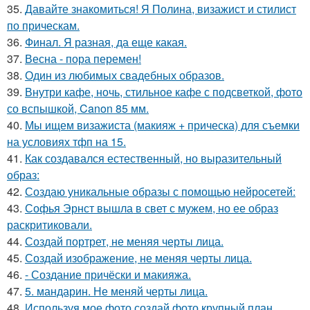
35.
Давайте знакомиться! Я Полина, визажист и стилист
по прическам.
36.
Финал. Я разная, да еще какая.
37.
Весна - пора перемен!
38.
Один из любимых свадебных образов.
39.
Внутри кафе, ночь, стильное кафе с подсветкой, фото
со вспышкой, Canon 85 мм.
40.
Мы ищем визажиста (макияж + прическа) для съемки
на условиях тфп на 15.
41.
Как создавался естественный, но выразительный
образ:
42.
Создаю уникальные образы с помощью нейросетей:
43.
Софья Эрнст вышла в свет с мужем, но ее образ
раскритиковали.
44.
Создай портрет, не меняя черты лица.
45.
Создай изображение, не меняя черты лица.
46.
- Создание причёски и макияжа.
47.
5. мандарин. Не меняй черты лица.
48.
Используя мое фото создай фото крупный план