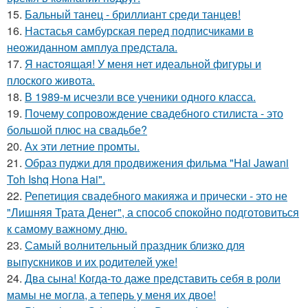
15.
Бальный танец - бриллиант среди танцев!
16.
Настасья самбурская перед подписчиками в
неожиданном амплуа предстала.
17.
Я настоящая! У меня нет идеальной фигуры и
плоского живота.
18.
В 1989-м исчезли все ученики одного класса.
19.
Почему сопровождение свадебного стилиста - это
большой плюс на свадьбе?
20.
Ах эти летние промты.
21.
Образ пуджи для продвижения фильма "Hai Jawani
Toh Ishq Hona Hai".
22.
Репетиция свадебного макияжа и прически - это не
"Лишняя Трата Денег", а способ спокойно подготовиться
к самому важному дню.
23.
Самый волнительный праздник близко для
выпускников и их родителей уже!
24.
Два сына! Когда-то даже представить себя в роли
мамы не могла, а теперь у меня их двое!