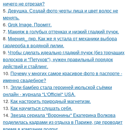
ничего не отрезая?
5.
Девушка. Создай фото черты лица и цвет волос не
менять.
6.
Grok Image. Промпт.
7.
Макияж в голубых оттенках и низкий гладкий пучок.
8.
Мнения_ пкр. Как же я устала от механики выбора
гардероба в водяной лилии.
9.
Чтобы сделать идеально гладкий пучок (без торчащих
волосков и "Петухов"), нужен правильный порядок
действий и стайлинг.
10.
Почему у многих самое красивое фото в паспорте -
именно свадебное?
11.
Элли бамбер стала героиней июльской съёмки
онлайн - журнала "L'Officiel" USA.
12.
Как настроить природный магнетизм.
13.
Как научиться слушать себя.
14.
Звезда сериала "Воронины" Екатерина Волкова
поделилась кадрами из отдыха в Париже, где проводит
время в компании подруг.