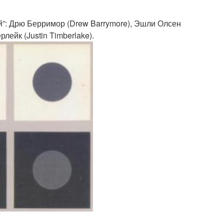
”: Дрю Берримор (Drew Barrymore), Эшли Олсен
лейк (Justin Timberlake).