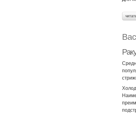
читат
Вас
Раку
Средн
попул
стриж
Холод
Наиме
преим
подст