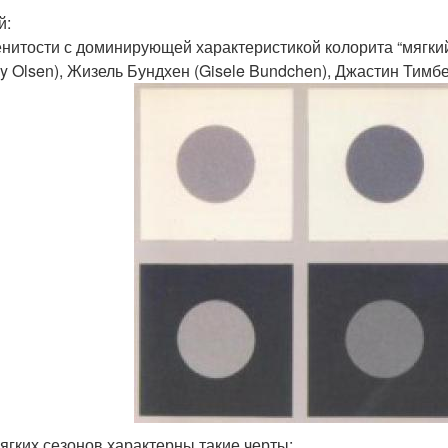
й:
нитости с доминирующей характеристикой колорита “мягкий
y Olsen), Жизель Бундхен (Gisele Bundchen), Джастин Тимбер
ягких сезонов характерны такие черты: