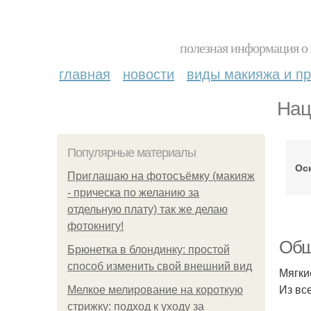
полезная информация о 
главная
новости
виды макияжа и пр
Нац
Популярные материалы
Ос
Приглашаю на фотосъёмку (макияж
- прическа по желанию за
отдельную плату) так же делаю
фотокнигу!
Общ
Брюнетка в блондинку: простой
способ изменить свой внешний вид
Мягки
Из вс
Мелкое мелирование на короткую
стрижку: подход к уходу за