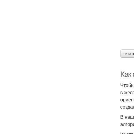
читат
Как 
Чтобы
в жел
ориен
созда
В наш
алгор