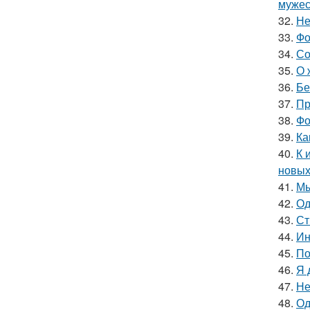
мужес
32.
Не
33.
Фо
34.
Со
35.
О 
36.
Бе
37.
Пр
38.
Фо
39.
Ка
40.
К 
новых
41.
Мы
42.
Од
43.
Ст
44.
Ин
45.
По
46.
Я 
47.
Не
48.
Од