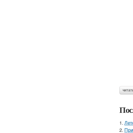
читат
Пос
1.
Лет
2.
При