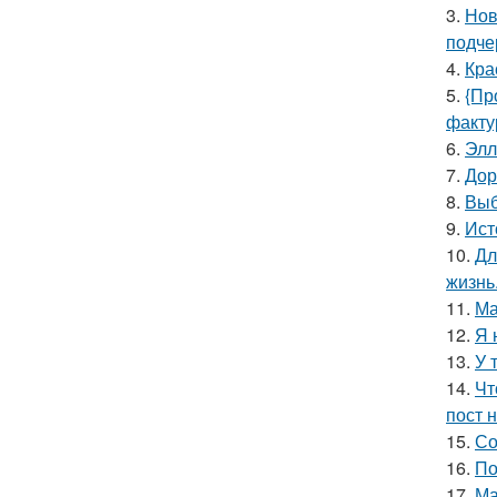
3.
Нов
подче
4.
Кра
5.
{Пр
факту
6.
Элл
7.
Дор
8.
Выб
9.
Ист
10.
Дл
жизнь
11.
Ма
12.
Я 
13.
У 
14.
Чт
пост н
15.
Со
16.
По
17.
Ма