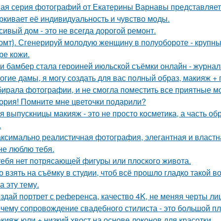
ая серия фотографий от Екатерины Варнавы представляет 
ркивает её индивидуальность и чувство моды.
сивый дом - это не всегда дорогой ремонт.
омт}. Сгенерируй молодую женщину в полуобороте - крупны
ре кожи.
и бамбер стала героиней июльской съёмки онлайн - журнала 
огие дамы, я могу создать для вас полный образ, макияж + 
ирала фотографии, и не смогла поместить все приятные м
ория! Помните мне цветочки подарили?
я выпускницы макияж - это не просто косметика, а часть об
.
ксимально реалистичная фотография, элегантная и властн
не люблю тебя.
тебя нет потрясающей фигуры или плоского живота.
о взять на съёмку в студии, чтоб всё прошло гладко такой
а эту тему.
здай портрет с референса, качество 4K, не меняя черты ли
чему сопровождение свадебного стилиста - это большой п
кияж юли + низкий хвост на основе локонов для красотки.