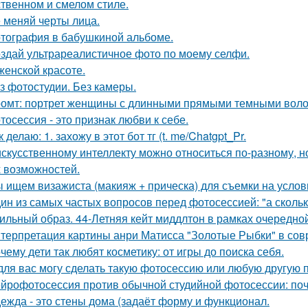
твенном и смелом стиле.
 меняй черты лица.
тография в бабушкиной альбоме.
здай ультрареалистичное фото по моему селфи.
женской красоте.
з фотостудии. Без камеры.
омт: портрет женщины с длинными прямыми темными воло
тосессия - это признак любви к себе.
к делаю: 1. захожу в этот бот тг (t. me/Chatgpt_Pr.
искусственному интеллекту можно относиться по-разному, но
 возможностей.
 ищем визажиста (макияж + прическа) для съемки на услов
ин из самых частых вопросов перед фотосессией: "а сколь
ильный образ. 44-Летняя кейт миддлтон в рамках очередно
терпретация картины анри Матисса "Золотые Рыбки" в сов
чему дети так любят косметику: от игры до поиска себя.
для вас могу сделать такую фотосессию или любую другую 
йрофотосессия против обычной студийной фотосессии: поч
ежда - это стены дома (задаёт форму и функционал.