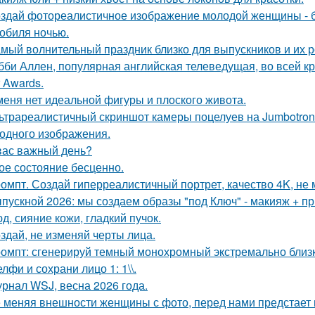
здай фотореалистичное изображение молодой женщины - б
обиля ночью.
мый волнительный праздник близко для выпускников и их р
бби Аллен, популярная английская телеведущая, во всей к
r Awards.
меня нет идеальной фигуры и плоского живота.
ьтрареалистичный скриншот камеры поцелуев на Jumbotron
ходного изображения.
вас важный день?
ое состояние бесценно.
омпт. Создай гиперреалистичный портрет, качество 4K, не 
пускной 2026: мы создаем образы "под Ключ" - макияж + пр
д, сияние кожи, гладкий пучок.
здай, не изменяй черты лица.
омпт: сгенерируй темный монохромный экстремально близ
лфи и сохрани лицо 1: 1\\.
рнал WSJ, весна 2026 года.
 меняя внешности женщины с фото, перед нами предстает