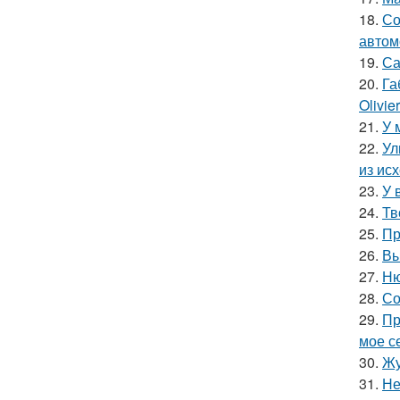
18.
Со
автом
19.
Са
20.
Га
Olivie
21.
У 
22.
Ул
из ис
23.
У 
24.
Тв
25.
Пр
26.
Вы
27.
Ню
28.
Со
29.
Пр
мое се
30.
Жу
31.
Не