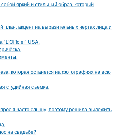
собой яркий и стильный образ, который
й план, акцент на выразительных чертах лица и
"L'Officiel" USA.
причёска.
оменты.
раза, которая останется на фотографиях на всю
ая студийная съемка.
 вопрос я часто слышу, поэтому решила выложить
ца.
люс на свадьбе?