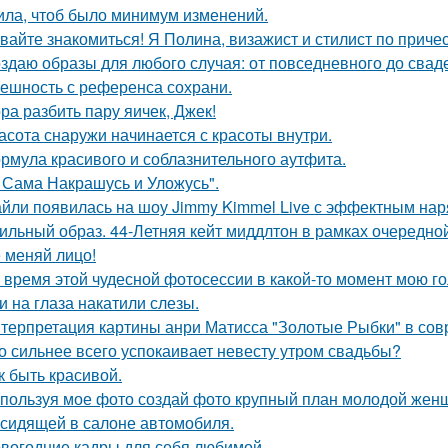
ила, чтоб было минимум изменений.
вайте знакомиться! Я Полина, визажист и стилист по приче
здаю образы для любого случая: от повседневного до свад
ешность с референса сохрани.
ра разбить пару яичек, Джек!
асота снаружи начинается с красоты внутри.
рмула красивого и соблазнительного аутфита.
 Сама Накрашусь и Уложусь".
йли появилась на шоу Jimmy Kimmel Live с эффектным нар
ильный образ. 44-Летняя кейт миддлтон в рамках очередно
 меняй лицо!
 время этой чудесной фотосессии в какой-то момент мою го
и на глаза накатили слезы.
терпретация картины анри Матисса "Золотые Рыбки" в сов
о сильнее всего успокаивает невесту утром свадьбы?
к быть красивой.
пользуя мое фото создай фото крупный план молодой женщ
 сидящей в салоне автомобиля.
вогодние кадры для себя любимой -.