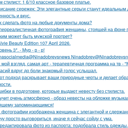
м стилист: 1 6/10 классное базовое платье.
исание сережек: Эти элегантные серьги станут идеальным
нность и вкус.
к сделать фото на любые документы дома?
перреалистичная фотография женщины, стоящей на фоне го
ким может быть мужской портрет?
lvie Beauty Edition 107 April 2026.
овень 3*. - Мур - р - р!
nasocialmedia@Ninadobrevsnews Ninadobrev@Ninadobrevsn
 мой взгляд, самая арт - терапевтичная программа на тв - 
асий вдруг до боли знакомый голос услышал.
от подход раскрывает ваши природные черты и делает обр
ости.
ибки в подготовке, которые выдают невесту без стилиста.
учит очень атмосферно - образ невесты на обложке музыка
ящему запоминающимся!
 фотографии изображена женщина с элегантной и сдержан
чу просто выговориться, иначе я сейчас сойду с ума.
редактировала фото из паспорта: подобрала стиль одежды,