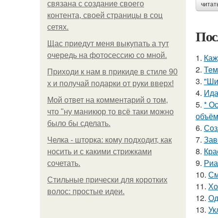
связана с создание своего
читат
контента, своей страницы в соц
сетях.
Пос
Щас приедут меня выкупать а тут
очередь на фотосессию со мной.
1.
Каж
2.
Тем
Приходи к нам в прикиде в стиле 90
3.
"Ши
х и получай подарки от руки вверх!
4.
Ида
Мой ответ на комментарий о том,
5.
* О
что "ну маникюр то всё таки можно
объём
было бы сделать.
6.
Соз
7.
Зав
Челка - шторка: кому подходит, как
8.
Кра
носить и с какими стрижками
9.
Риа
сочетать.
10.
См
Стильные прически для коротких
11.
Хо
волос: простые идеи.
12.
Од
13.
Ук