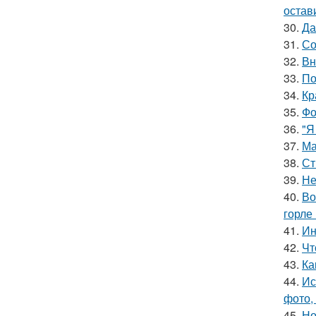
остав
30.
Да
31.
Со
32.
Вн
33.
По
34.
Кр
35.
Фо
36.
"Я
37.
Ма
38.
Ст
39.
Не
40.
Во
горле 
41.
Ин
42.
Чт
43.
Ка
44.
Ис
фото,
45.
Но