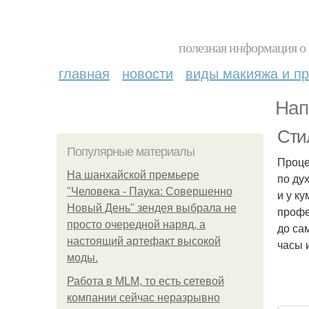
полезная информация о 
главная
новости
виды макияжа и пр
Нап
Сти
Популярные материалы
Проце
На шанхайской премьере
по ду
"Человека - Паука: Совершенно
и у к
Новый День" зендея выбрала не
профе
просто очередной наряд, а
до са
настоящий артефакт высокой
часы и
моды.
Работа в MLM, то есть сетевой
компании сейчас неразрывно