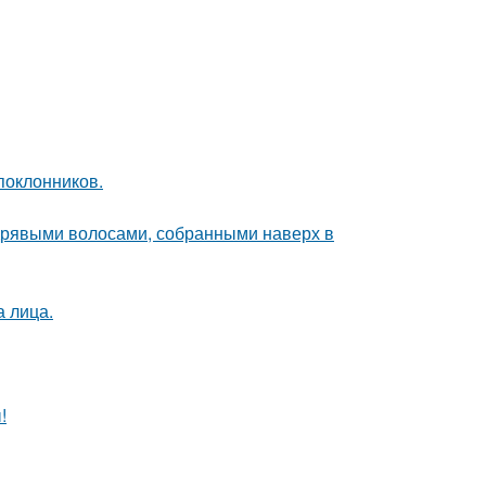
поклонников.
дрявыми волосами, собранными наверх в
а лица.
!