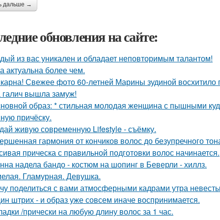
ь дальше →
ледние обновления на сайте:
дый из вас уникален и обладает неповторимым талантом!
а актуальна более чем.
карна! Свежее фото 60-летней Марины зудиной восхитило 
 галич вышла замуж!
сновной образ: * стильная молодая женщина с пышными ку
ную причёску.
дай живую современную Lifestyle - съёмку.
ершенная гармония от кончиков волос до безупречного тон
сивая прическа с правильной подготовки волос начинается.
нна надела бандо - костюм на шопинг в Беверли - хиллз.
елая. Гламурная. Девушка.
чу поделиться с вами атмосферными кадрами утра невесты
ин штрих - и образ уже совсем иначе воспринимается.
ладки /прически на любую длину волос за 1 час.