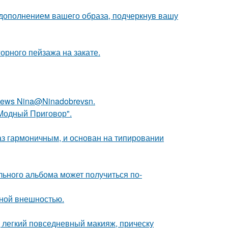
 дополнением вашего образа, подчеркнув вашу
рного пейзажа на закате.
ews Nina@Ninadobrevsn.
"Модный Приговор".
аз гармоничным, и основан на типировании
льного альбома может получиться по-
ной внешностью.
 легкий повседневный макияж, прическу