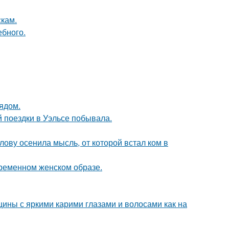
скам.
ебного.
ядом.
й поездки в Уэльсе побывала.
лову осенила мысль, от которой встал ком в
ременном женском образе.
ины с яркими карими глазами и волосами как на