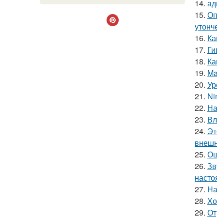
14.
ад
15.
Оп
утонче
16.
Ка
17.
Ги
18.
Ка
19.
Ma
20.
Ур
21.
Ni
22.
На
23.
Вл
24.
Эт
внешн
25.
Ош
26.
Зв
насто
27.
На
28.
Хо
29.
От