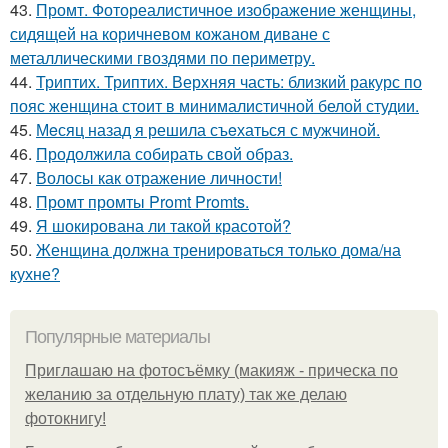
43.
Промт. Фотореалистичное изображение женщины,
сидящей на коричневом кожаном диване с
металлическими гвоздями по периметру.
44.
Триптих. Триптих. Верхняя часть: близкий ракурс по
пояс женщина стоит в минималистичной белой студии.
45.
Мeсяц назад я решила съeхаться с мужчиной.
46.
Продолжила собирать свой образ.
47.
Волосы как отражение личности!
48.
Промт промты Promt Promts.
49.
Я шокирована ли такой красотой?
50.
Женщина должна тренироваться только дома/на
кухне?
Популярные материалы
Приглашаю на фотосъёмку (макияж - прическа по
желанию за отдельную плату) так же делаю
фотокнигу!