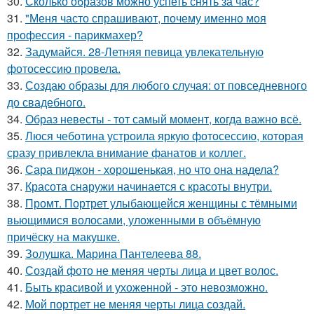
30.
Сколько образов можно успеть снять за час?
31.
"Меня часто спрашивают, почему именно моя
профессия - парикмахер?
32.
Задумайся. 28-Летняя певица увлекательную
фотосессию провела.
33.
Создаю образы для любого случая: от повседневного
до свадебного.
34.
Образ невесты - тот самый момент, когда важно всё.
35.
Люся чеботина устроила яркую фотосессию, которая
сразу привлекла внимание фанатов и коллег.
36.
Сара пиджон - хорошенькая, но что она надела?
37.
Красота снаружи начинается с красоты внутри.
38.
Промт. Портрет улыбающейся женщины с тёмными
вьющимися волосами, уложенными в объёмную
причёску на макушке.
39.
Золушка. Марина Пантелеева 88.
40.
Создай фото не меняя черты лица и цвет волос.
41.
Быть красивой и ухоженной - это невозможно.
42.
Мой портрет не меняя черты лица создай.