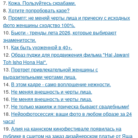
7.
Кожа. Пользуйтесь скрабами.
8.
Хотите попробовать каре?
9.
Промпт: не меняй черты лица и прическу с исходных
фото женщины сходство 100%.
10.
Бьюти - тренды лета 2026, которые выбирают
знаменитости.
11.
Как быть ухоженной в 40+.
12.
Образ пуджи для продвижения фильма "Hai Jawani
Toh Ishq Hona Hai".
13.
Портрет привлекательной женщины с
выразительными чертами лица.
14.
В этом кадре - само воплощение нежности.
15.
Не меняя внешность и черты лица.
16.
Не меняя внешность и черты лица.
17.
He только макияж и прическа бывают свадебными!
18.
Нейрофотосессия: ваши фото в любом образе за 24
часа!
19.
Алия на каннском кинофестивале появилась на
публике в сшитом на заказ дизайнерском платье от Яша