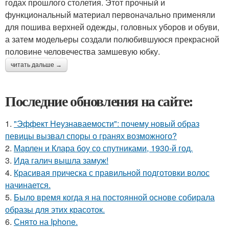
годах прошлого столетия. Этот прочный и
функциональный материал первоначально применяли
для пошива верхней одежды, головных уборов и обуви,
а затем модельеры создали полюбившуюся прекрасной
половине человечества замшевую юбку.
читать дальше →
Последние обновления на сайте:
1.
"Эффект Неузнаваемости": почему новый образ
певицы вызвал споры о гранях возможного?
2.
Марлен и Клара боу со спутниками, 1930-й год.
3.
Ида галич вышла замуж!
4.
Красивая прическа с правильной подготовки волос
начинается.
5.
Было время когда я на постоянной основе собирала
образы для этих красоток.
6.
Снято на Iphone.