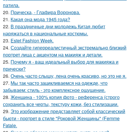
патила.
20.
Прическа, - Глафира Воронова.
21.
Какая она мода 1945 года?
22.
В праздничные дни молодежь Китая любит
наряжаться в национальные костюмы.
23.
Estet Fashion Week.
24.
Создайте гиперреалистичный экстремально близкий
портрет лица с акцентом на макияж и детали.
25.
Почему я - ваш идеальный выбор для макияжа и
прически?
26.
Очень часто слышу, лена очень красиво, но это не я.
27.
Мы так часто зацикливаемся на одежде, что
забываем: стиль - это комплексное ощущение.
28.
Женщина - 100% копия фото - референса (строго
сохранить все черты, текстуру кожи, без стилизации.
29.
Это изображение представляет собой классический
бьюти - портрет в стиле "Роковой Женщины" (Femme
Fatale.