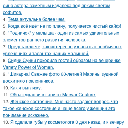
лицо актера заметным издалека под ярким светом
софитов.
4.
Тема актуальна более чем.
5.
Когда всё идёт не по плану, получается чистый кайф!
6.
"Родничок" у малыша - один из самых удивительных
элементов раннего развития человека.
7.
Представляете, как интересно узнавать о необычных
увлечениях и талантах наших малышей.
8.
Сидни Суини покорила гостей образом на вечеринке
Variety Power of Women.
9.
"Шикарна! Свежее фото 60-летней Марины зудиной
восхитило поклонников.
10.
Как я выгляжу.
11.
Образ джанви в сари от Marwar Couture.
12.
Женское состояние. Мне часто задают вопрос, что
такое женское состояние и чаще всего у женщин это
понимание искажено.
13.
Я сделала губы у косметолога 3 дня назад, и к вечеру