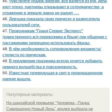
45.
Чувствуете упадок энергии, все валится из рук, дела
идут плохо, партнеры отказывают в сотрудничестве, а
отражение в зеркале давно не радует ….
46.
Девушка показала свою прическу и развеселила
пользователей сети.
47.
Проводникам "Гранд Сервис Экспресс"
(единственного ж/д перевозчика в Крым) при общении с
пассажирами запрещено использовать фразы:
48.
В чём необходимость сопровождения визажиста/
стилиста по прическам.
49.
В преддверии праздника всегда хочется добавить
немного волшебства в повседневность.
50.
Известная телеведущая в свет в провокационном
наряде вышла.
Популярные материалы
На шанхайской премьере "Человека - Паука:
Совершенно Новый День" зендея выбрала не