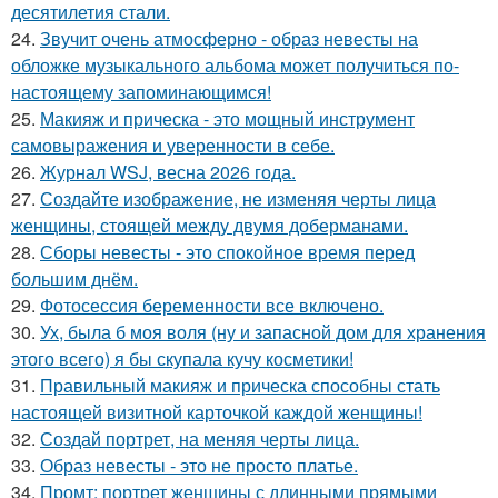
десятилетия стали.
24.
Звучит очень атмосферно - образ невесты на
обложке музыкального альбома может получиться по-
настоящему запоминающимся!
25.
Макияж и прическа - это мощный инструмент
самовыражения и уверенности в себе.
26.
Журнал WSJ, весна 2026 года.
27.
Создайте изображение, не изменяя черты лица
женщины, стоящей между двумя доберманами.
28.
Сборы невесты - это спокойное время перед
большим днём.
29.
Фотосессия беременности все включено.
30.
Ух, была б моя воля (ну и запасной дом для хранения
этого всего) я бы скупала кучу косметики!
31.
Правильный макияж и прическа способны стать
настоящей визитной карточкой каждой женщины!
32.
Создай портрет, на меняя черты лица.
33.
Образ невесты - это не просто платье.
34.
Промт: портрет женщины с длинными прямыми