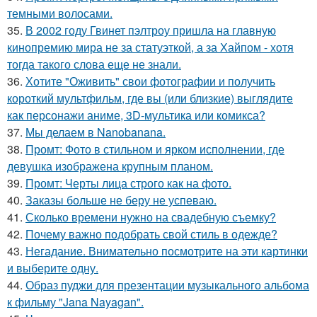
темными волосами.
35.
В 2002 году Гвинет пэлтроу пришла на главную
кинопремию мира не за статуэткой, а за Хайпом - хотя
тогда такого слова еще не знали.
36.
Хотите "Оживить" свои фотографии и получить
короткий мультфильм, где вы (или близкие) выглядите
как персонажи аниме, 3D-мультика или комикса?
37.
Мы делаем в Nanobanana.
38.
Промт: Фото в стильном и ярком исполнении, где
девушка изображена крупным планом.
39.
Промт: Черты лица строго как на фото.
40.
Заказы больше не беру не успеваю.
41.
Сколько времени нужно на свадебную съемку?
42.
Почему важно подобрать свой стиль в одежде?
43.
Негадание. Внимательно посмотрите на эти картинки
и выберите одну.
44.
Образ пуджи для презентации музыкального альбома
к фильму "Jana Nayagan".