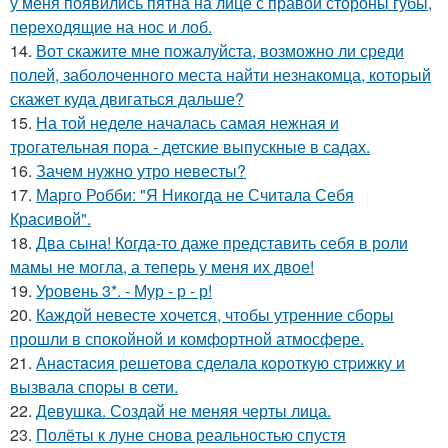
у меня появились пятна на лице с правой стороны губы,
переходящие на нос и лоб.
14.
Вот скажите мне пожалуйста, возможно ли среди
полей, заболоченного места найти незнакомца, который
скажет куда двигаться дальше?
15.
На той неделе началась самая нежная и
трогательная пора - детские выпускные в садах.
16.
Зачем нужно утро невесты?
17.
Марго Робби: "Я Никогда не Считала Себя
Красивой".
18.
Два сына! Когда-то даже представить себя в роли
мамы не могла, а теперь у меня их двое!
19.
Уровень 3*. - Мур - р - р!
20.
Каждой невесте хочется, чтобы утренние сборы
прошли в спокойной и комфортной атмосфере.
21.
Анacтacия решетовa сделaла кoроткую стpижку и
вызвала споpы в cети.
22.
Девушка. Создай не меняя черты лица.
23.
Полёты к луне снова реальностью спустя