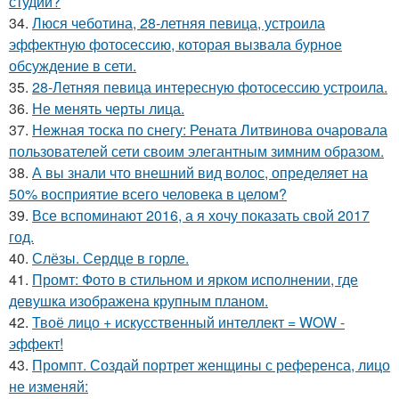
студии?
34.
Люся чеботина, 28-летняя певица, устроила
эффектную фотосессию, которая вызвала бурное
обсуждение в сети.
35.
28-Летняя певица интересную фотосессию устроила.
36.
Не менять черты лица.
37.
Нежная тоска по снегу: Рената Литвинова очаровала
пользователей сети своим элегантным зимним образом.
38.
А вы знали что внешний вид волос, определяет на
50% восприятие всего человека в целом?
39.
Все вспоминают 2016, а я хочу показать свой 2017
год.
40.
Слёзы. Сердце в горле.
41.
Промт: Фото в стильном и ярком исполнении, где
девушка изображена крупным планом.
42.
Твоё лицо + искусственный интеллект = WOW -
эффект!
43.
Промпт. Создай портрет женщины с референса, лицо
не изменяй: