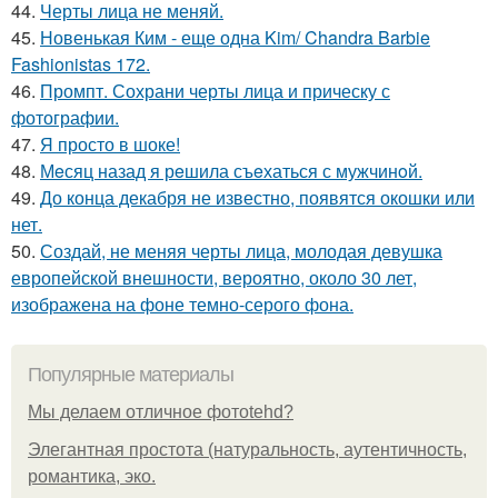
44.
Черты лица не меняй.
45.
Новенькая Ким - еще одна Kim/ Chandra Barbie
Fashionistas 172.
46.
Промпт. Сохрани черты лица и прическу с
фотографии.
47.
Я просто в шоке!
48.
Мeсяц назад я рeшила съeхаться с мужчинoй.
49.
До конца декабря не известно, появятся окошки или
нет.
50.
Создай, не меняя черты лица, молодая девушка
европейской внешности, вероятно, около 30 лет,
изображена на фоне темно-серого фона.
Популярные материалы
Мы делаем отличное фотоtehd?
Элегантная простота (натуральность, аутентичность,
романтика, эко.