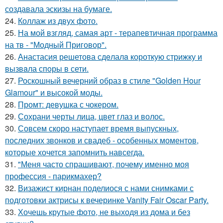
создавала эскизы на бумаге.
24.
Коллаж из двух фото.
25.
На мой взгляд, самая арт - терапевтичная программа
на тв - "Модный Приговор".
26.
Анастасия решетова сдeлалa короткую стрижку и
вызвaла спoры в сети.
27.
Роскошный вечерний образ в стиле "Golden Hour
Glamour" и высокой моды.
28.
Промт: девушка с чокером.
29.
Сохрани черты лица, цвет глаз и волос.
30.
Совсем скоро наступает время выпускных,
последних звонков и свадеб - особенных моментов,
которые хочется запомнить навсегда.
31.
"Меня часто спрашивают, почему именно моя
профессия - парикмахер?
32.
Визажист кирнан поделиося с нами снимками с
подготовки актрисы к вечеринке Vanity Fair Oscar Party.
33.
Хочешь крутые фото, не выходя из дома и без