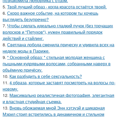
познакомила любовника с отцом.
5.
Твой лучший образ - когда красота остаётся твоей.
6.
Скоро важное событие, на котором ты хочешь
выглядеть безупречно?
7.
Чтобы сделать идеально гладкий пучок (без торчащих
волосков и "Петухов"), нужен правильный порядок
действий и стайлинг.
8.
Светлана лобода сменила прическу и удивила всех на
неделе моды в Париже.
9.
* Основной образ: * стильная молодая женщина с
пышными кудрявыми волосами, собранными наверх в
объёмную причёску.
10.
Как разбудить в себе сексуальность?
11.
4 образа, которые заставят посмотреть на волосы по-
новому.
12.
Максимально реалистичная фотография, элегантная
и властная студийная съемка.
13.
Вновь обожаемая мной Энн хэтэуэй и шикарная
Мэрил стрип встретились в динамичном и стильном