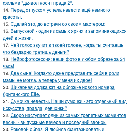
фильме "дьявол носит прада 2".
14.
Перед отпуском успела навести ещё немного
красоты.
15.
Сделай это, до встречи со своим мастером:
16.
Выпускной - один из самых ярких и запоминающихся
дней в жизни.
17.
Чей голос звучит в твоей голове, когда ты считаешь,
что бездарно тратишь деньги?
18.
Нейрофотосессия: ваши фото в любом образе за 24
часа!
19.
Два сына! Когда-то даже представить себя в роли
мамы не могла, а теперь у меня их двое!
20.
Шикарная доджа кэт на обложке нового номера
британского Elle.
21.
Сумочка невесты. Наши сумочки - это отдельный вид
искусства, правда, девчонки?
22.
Скоро наступает один из самых трепетных моментов
весны - выпускные вечера и последний звонок.
23.
Роковой образ. Я любила фантазировать и