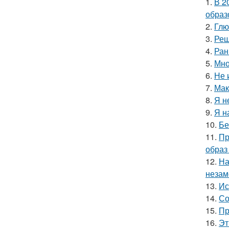
1.
В 2
образ
2.
Глю
3.
Реш
4.
Ран
5.
Мно
6.
Не 
7.
Мак
8.
Я н
9.
Я н
10.
Бе
11.
Пр
образ
12.
На
незам
13.
Ис
14.
Со
15.
Пр
16.
Эт