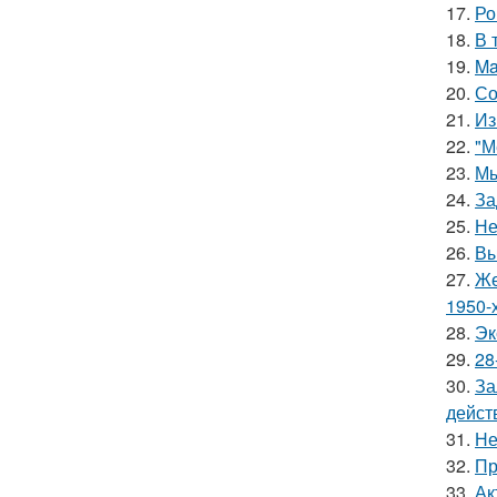
17.
Ро
18.
В 
19.
Ma
20.
Со
21.
Из
22.
"М
23.
Мы
24.
За
25.
Не
26.
Вы
27.
Же
1950-х
28.
Эк
29.
28
30.
За
дейст
31.
Не
32.
Пр
33.
Ак