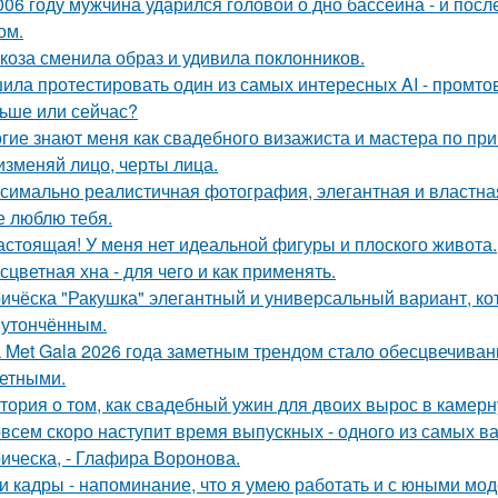
006 году мужчина ударился головой о дно бассейна - и пос
ом.
коза сменила образ и удивила поклонников.
ила протестировать один из самых интересных AI - промтов
ьше или сейчас?
гие знают меня как свадебного визажиста и мастера по при
изменяй лицо, черты лица.
симально реалистичная фотография, элегантная и властна
е люблю тебя.
астоящая! У меня нет идеальной фигуры и плоского живота.
сцветная хна - для чего и как применять.
ичёска "Ракушка" элегантный и универсальный вариант, ко
 утончённым.
 Met Gala 2026 года заметным трендом стало обесцвечиван
етными.
тория о том, как свадебный ужин для двоих вырос в камерн
всем скоро наступит время выпускных - одного из самых в
ическа, - Глафира Воронова.
и кадры - напоминание, что я умею работать и с юными мо