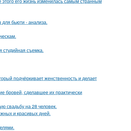
ле этого его жизнь изменилась самым странным
 для бьюти - анализа.
ческам.
я студийная съемка.
торый подчёркивает женственность и делает
ие бровей, сделавшее их практически
ую свадьбу на 28 человек.
ажных и красивых дней.
делями.