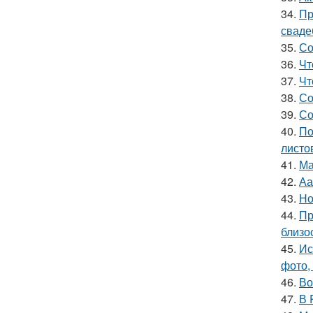
34.
Пр
сваде
35.
Со
36.
Чт
37.
Чт
38.
Со
39.
Со
40.
По
листо
41.
Ма
42.
Аа
43.
Но
44.
Пр
близо
45.
Ис
фото,
46.
Во
47.
В 