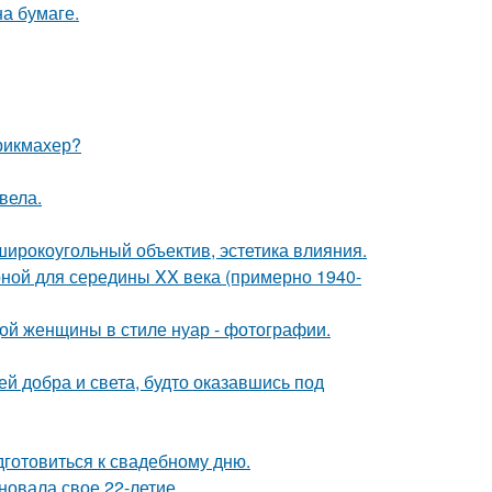
а бумаге.
рикмахер?
вела.
широкоугольный объектив, эстетика влияния.
рной для середины XX века (примерно 1940-
дой женщины в стиле нуар - фотографии.
ей добра и света, будто оказавшись под
готовиться к свадебному дню.
новала свое 22-летие.