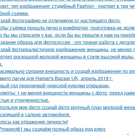
омт: тип изображения: студийный Fashion - портрет в три 
бной съемки.
здай фотографию не отличимую от настоящего фото.
обы съёмка прошла легко и комфортно, подготовка не долж
о бы мы спросили у вас, если бы вы пришли к нам на прео
здание образа для фотосессии - это тонкая работа с дета
здай фотореалистичное изображение женщины, не меняя л
ртрет роскошной молодой женщины в стиле высокой моды (
в.
ксимально сохрани внешность и создай изображение по оп
мито лагум для Harper's Bazaar UK, апрель 2019 г.
вый год переделкой чудесной куколки открываю.
омпты: 1 не меняя внешности женщины с фото, перед нами
стью и утонченностью.
пользуя мое фото создай фото крупный план молодой женщ
 сидящей в салоне автомобиля.
лосы как отражение личности!
Prospect61 мы создаём полный образ под ключ: