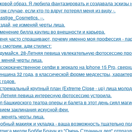
ковой образ. Я любила фантазировать и создавала эскизы н
том случае, если кто-то вдруг потерял меня из виду -.
sstige_Cosmetics. --.
здай, не изменяй черты лица.
менение билла каулиц во внешности и карьера.
еня часто спрашивают, почему именно моя профессия - па
 смотрим. адм стилист:
думайся. 28-Летняя певица увлекательную фотосессию про
 меняй черты лица.
сококачественное селфи в зеркало на Iphone 15 Pro, сверх
нщина 32 года, в классической форме медсестры, характе
 годов.
стремальный крупный план (Extreme Close - up) лица моло
-Летняя певица интересную фотосессию устроила.
л башкирского театра оперы и балета в этот день сиял маги
вием заклинания искусной феи.
 менять черты лица.
обный макияж и укладка - ваша возможность тщательно под
триса милли Бобби Браун из "Очень Странных дел" отпразд