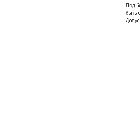
Под б
быть 
Допус