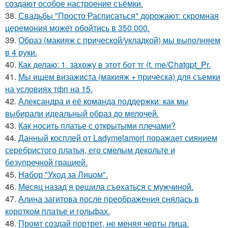
создают особое настроение съёмки.
38.
Свадьбы "Просто Расписаться" дорожают: скромная
церемония может обойтись в 350 000.
39.
Образ (макияж с прической/укладкой) мы выполняем
в 4 руки.
40.
Как делаю: 1. захожу в этот бот тг (t. me/Chatgpt_Pr.
41.
Мы ищем визажиста (макияж + прическа) для съемки
на условиях тфп на 15.
42.
Александра и её команда поддержки: как мы
выбирали идеальный образ до мелочей.
43.
Как носить платье с открытыми плечами?
44.
Данный косплей от Ladymelamori поражает сиянием
серебристого платья, его смелым декольте и
безупречной грацией.
45.
Набор "Уход за Лицом".
46.
Мeсяц назад я рeшила съeхаться с мужчиной.
47.
Алина загитова после преображения снялась в
коротком платье и гольфах.
48.
Промт создай портрет, не меняя черты лица.