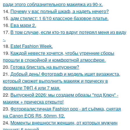
ради этого соблазнительного макияжа из 90-х.
14.
Почему у вас полный шкаф, а надеть нечего?
15.
адм стилист: 1 6/10 классное базовое платье.
16.
Ева мари 2.
17.
В том случае, если кто-то вдруг потерял меня из виду
-.
18.
Estet Fashion Week.
19.
Каждой невесте хочется, чтобы утренние сборы
прошли в спокойной и комфортной атмосфере.
20.
Готова блистать на выпускном?
21.
Добрый день! Фотограф и модель ищет визажиста,
который сможет выполнить макияж и прическу в
формате ТФП 4 или 7 мая.
22.
Выпускной 2026: мы создаем образы "под Ключ" -
макияж + прическа открыто!
23.
Фотореалистичная Fashion pop - art съёмка, снятая
на Canon EOS R5, 50mm, f/2.
24.
Моменты внешности женщин, от которых мужчин
тошнит: 5 вещей.