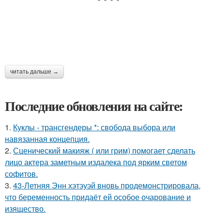
читать дальше →
Последние обновления на сайте:
1.
Куклы - трансгендеры *: свобода выбора или
навязанная концепция.
2.
Сценический макияж ( или грим) помогает сделать
лицо актера заметным издалека под ярким светом
софитов.
3.
43-Летняя Энн хэтэуэй вновь продемонстрировала,
что беременность придаёт ей особое очарование и
изящество.