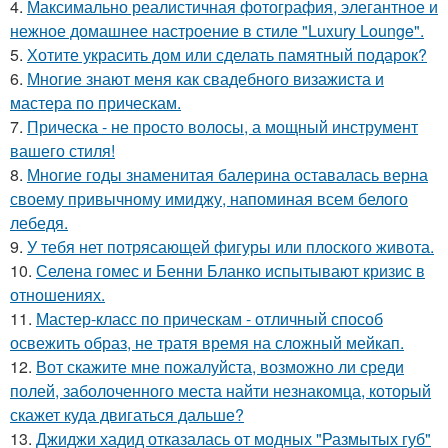
4.
Максимально реалистичная фотография, элегантное и
нежное домашнее настроение в стиле "Luxury Lounge".
5.
Хотите украсить дом или сделать памятный подарок?
6.
Многие знают меня как свадебного визажиста и
мастера по прическам.
7.
Прическа - не просто волосы, а мощный инструмент
вашего стиля!
8.
Многие годы знаменитая балерина оставалась верна
своему привычному имиджу, напоминая всем белого
лебедя.
9.
У тебя нет потрясающей фигуры или плоского живота.
10.
Селена гомес и Бенни Бланко испытывают кризис в
отношениях.
11.
Мастер-класс по прическам - отличный способ
освежить образ, не тратя время на сложный мейкап.
12.
Вот скажите мне пожалуйста, возможно ли среди
полей, заболоченного места найти незнакомца, который
скажет куда двигаться дальше?
13.
Джиджи хадид отказалась от модных "Размытых губ"