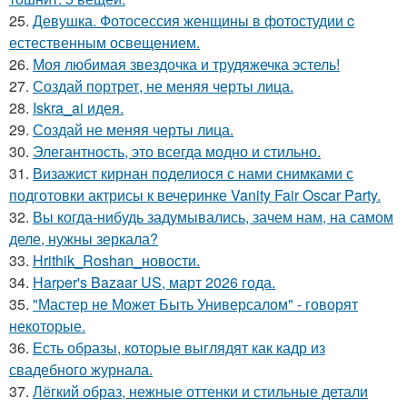
25.
Девушка. Фотосессия женщины в фотостудии c
естественным освещением.
26.
Моя любимая звездочка и трудяжечка эстель!
27.
Создай портрет, не меняя черты лица.
28.
Iskra_ai идея.
29.
Создай не меняя черты лица.
30.
Элегантность, это всегда модно и стильно.
31.
Визажист кирнан поделиося с нами снимками с
подготовки актрисы к вечеринке Vanity Fair Oscar Party.
32.
Вы когда-нибудь задумывались, зачем нам, на самом
деле, нужны зеркала?
33.
Hrithik_Roshan_новости.
34.
Harper's Bazaar US, март 2026 года.
35.
"Мастер не Может Быть Универсалом" - говорят
некоторые.
36.
Есть образы, которые выглядят как кадр из
свадебного журнала.
37.
Лёгкий образ, нежные оттенки и стильные детали