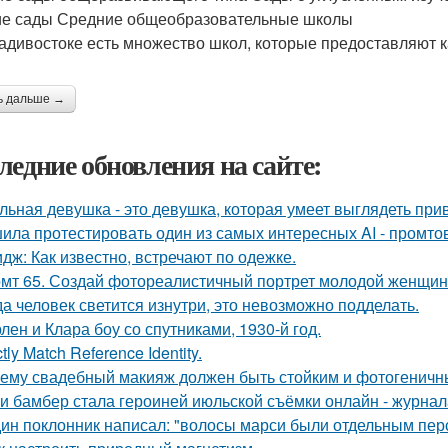
ие сады Средние общеобразовательные школы
адивостоке есть множество школ, которые предоставляют 
ь дальше →
ледние обновления на сайте:
льная девушка - это девушка, которая умеет выглядеть при
ила протестировать один из самых интересных AI - промтов
дж: Как известно, встречают по одежке.
мт 65. Создай фотореалистичный портрет молодой женщины 
да человек светится изнутри, это невозможно подделать.
лен и Клара боу со спутниками, 1930-й год.
ctly Match Reference Identity.
ему свадебный макияж должен быть стойким и фотогеничн
и бамбер стала героиней июльской съёмки онлайн - журнала 
ин поклонник написал: "волосы марси были отдельным пер