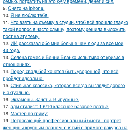
семью, потратить на это кучу времени, денег и сил.
9.
Снято на Iphone.
10.
Я не люблю тебя.
11.
Что взять на съёмку в студии, чтоб всё прошло гладко
такой вопрос я часто слышу, поэтому решила выложить
пост на эту тему.
12.
ИИ рассказал обо мне больше чем люди за все мои
43 года.
13.
Селена гомес и Бенни Бланко испытывают кризис в
отношениях.
14.
Перед свадьбой хочется быть уверенной, что всё
пройдет идеально.
15.
Стильная классика, которая всегда выглядит дорого
и актуально.
16.
Экзамены. Зачеты. Выпускные.
17.
адм стилист: 1 6/10 классное базовое платье.
18.
Мастер по гриму:
19.
Потрясающий профессиональный бьюти - портрет
женщины крупным планом, снятый с прямого ракурса на