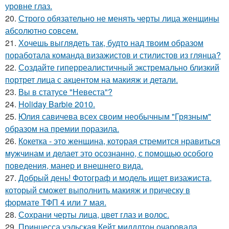
уровне глаз.
20.
Строго обязательно не менять черты лица женщины
абсолютно совсем.
21.
Хочешь выглядеть так, будто над твоим образом
поработала команда визажистов и стилистов из глянца?
22.
Создайте гиперреалистичный экстремально близкий
портрет лица с акцентом на макияж и детали.
23.
Вы в статусе "Невеста"?
24.
Holiday Barbie 2010.
25.
Юлия савичева всех своим необычным "Грязным"
образом на премии поразила.
26.
Кокетка - это женщина, которая стремится нравиться
мужчинам и делает это осознанно, с помощью особого
поведения, манер и внешнего вида.
27.
Добрый день! Фотограф и модель ищет визажиста,
который сможет выполнить макияж и прическу в
формате ТФП 4 или 7 мая.
28.
Сохрани черты лица, цвет глаз и волос.
29.
Принцесса уэльская Кейт миддлтон очаровала