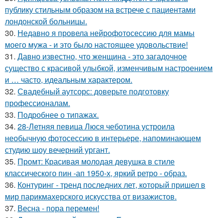
публику стильным образом на встрече с пациентами
лондонской больницы.
30.
Недавно я провела нейрофотосессию для мамы
моего мужа - и это было настоящее удовольствие!
31.
Давно известно, что женщина - это загадочное
существо с красивой улыбкой, изменчивым настроением
и … часто, идеальным характером.
32.
Свадебный аутсорс: доверьте подготовку
профессионалам.
33.
Подробнее о типажах.
34.
28-Летняя певица Люся чеботина устроила
необычную фотосессию в интерьере, напоминающем
студию шоу вечерний ургант.
35.
Промт: Красивая молодая девушка в стиле
классического пин -ап 1950-х, яркий ретро - образ.
36.
Контуринг - тренд последних лет, который пришел в
мир парикмахерского искусства от визажистов.
37.
Весна - пора перемен!