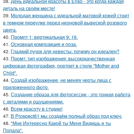
38.
День идеальной красоты в Enso - это когда каждая
деталь на своём месте!
39.
Молодая женщина с идеальной матовой кожей стоит
в темном переулке перед неоновой вывеской розового
цвета.
40.
Промпт 1: вертикальная 9: 16.
41.
Основная композиция и поза.
42.
Гладкий пучок для невесты: почему он идеален?
43.
Промт: тип изображения: высококачественная
цифровая фотография, портрет в стиле "Mother and
Child".
44.
Создай изображение, не меняя черты лица с
приложенного фото.
45.
Создание образа для фотосессии - это тонкая работа
с деталями и ощущениями.
46.
Всем красоту в студию!
47.
В Prospect61 мы создаём полный образ под ключ:
48.
"Мне Интересно Какой ты Меня Видишь и ты
Попала".