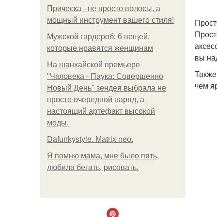
Прическа - не просто волосы, а
мощный инструмент вашего стиля!
Прост
Прост
Мужской гардероб: 6 вещей,
аксес
которые нравятся женщинам
вы на
На шанхайской премьере
Также
"Человека - Паука: Совершенно
чем я
Новый День" зендея выбрала не
просто очередной наряд, а
настоящий артефакт высокой
моды.
Dafunkystyle. Matrix neo.
Я помню мама, мне было пять,
любила бегать, рисовать.