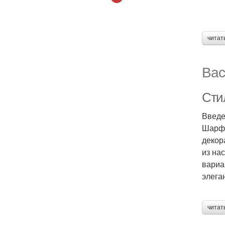
читат
Вас
Сти
Введ
Шарф 
декор
из на
вариа
элега
читат