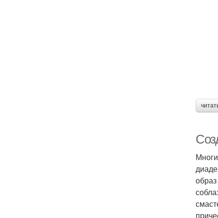
читат
Созд
Многи
диаде
образ
собла
смаст
приче