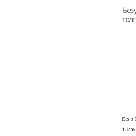
Без
тол
Если 
1. Изу