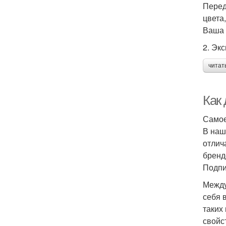
Перед
цвета
Ваша 
2. Эк
читат
Как 
Самое
В наш
отлич
бренд
Подпи
Между
себя 
таких
свойс