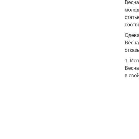
Весна
молод
стать
соотв
Одев
Весна
отказ
1. Ис
Весна
в сво