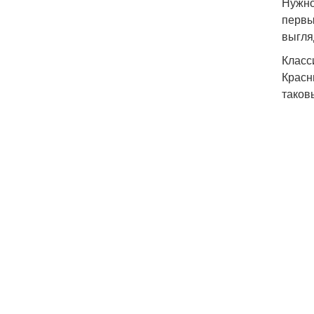
Нужно
первы
выгля
Класс
Красн
таков