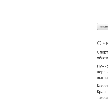
читат
С ч
Спорт
облож
Нужно
первы
выгля
Класс
Красн
таков