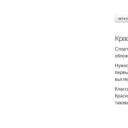
читат
Кра
Спорт
облож
Нужно
первы
выгля
Класс
Красн
таков