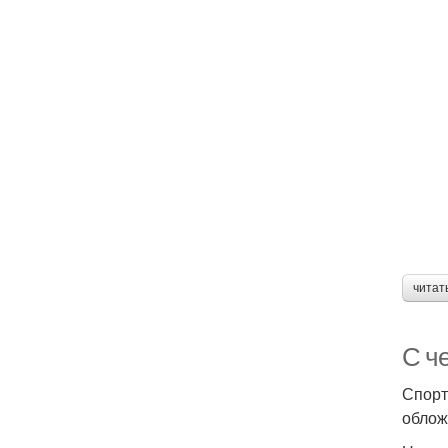
читат
С ч
Спорт
облож