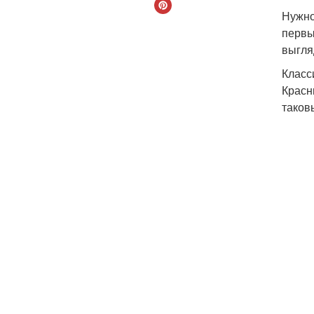
Нужно
первы
выгля
Класс
Красн
таков