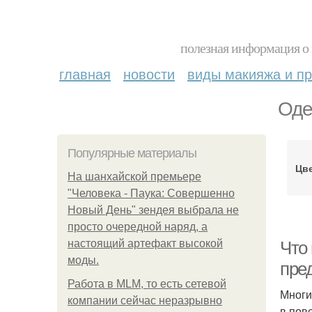
полезная информация о 
главная
новости
виды макияжа и пр
Оде
Популярные материалы
Цв
На шанхайской премьере
"Человека - Паука: Совершенно
Новый День" зендея выбрала не
просто очередной наряд, а
настоящий артефакт высокой
Что
моды.
пре
Работа в MLM, то есть сетевой
Многи
компании сейчас неразрывно
в пов