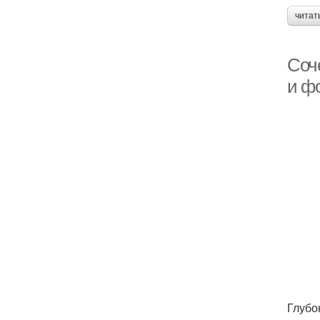
читат
Соч
и фо
Глубо