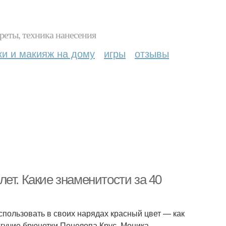
реты, техника нанесения
ки и макияж на дому
игры
отзывы
ет. Какие знаменитости за 40
спользовать в своих нарядах красный цвет — как
жгучие брюнетки Пенелопа Крус, Моника