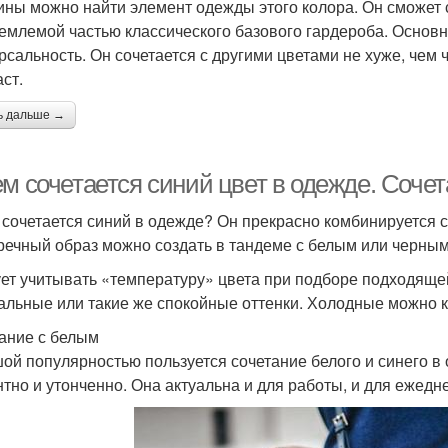
ны можно найти элемент одежды этого колора. Он сможет с
емлемой частью классического базового гардероба. Основ
рсальность. Он сочетается с другими цветами не хуже, чем ч
ст.
ь дальше →
ем сочетается синий цвет в одежде. Соче
 сочетается синий в одежде? Он прекрасно комбинируется 
речный образ можно создать в тандеме с белым или черным
ет учитывать «температуру» цвета при подборе подходяще
альные или такие же спокойные оттенки. Холодные можно 
ание с белым
ой популярностью пользуется сочетание белого и синего в
нтно и утонченно. Она актуальна и для работы, и для ежед