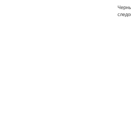
Черны
следо