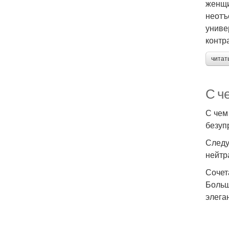
женщи
неотъ
униве
контра
читат
С ч
С чем
безуп
Следу
нейтр
Сочет
Больш
элега