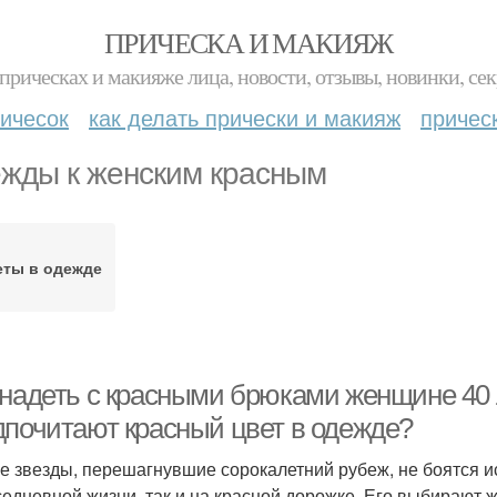
ПРИЧЕСКА И МАКИЯЖ
прическах и макияже лица, новости, отзывы, новинки, сек
ичесок
как делать прически и макияж
причес
жды к женским красным
еты в одежде
 надеть с красными брюками женщине 40 л
дпочитают красный цвет в одежде?
е звезды, перешагнувшие сорокалетний рубеж, не боятся и
седневной жизни, так и на красной дорожке. Его выбирают 