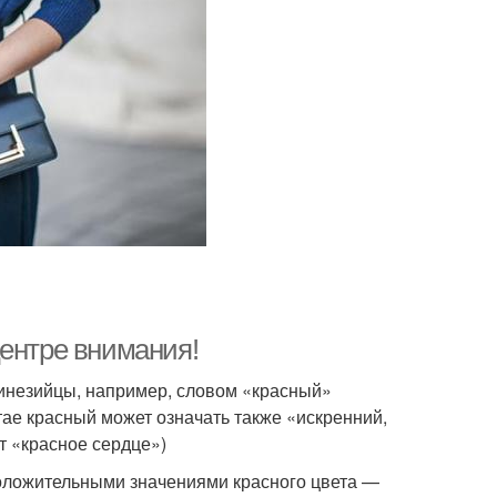
центре внимания!
линезийцы, например, словом «красный»
тае красный может означать также «искренний,
т «красное сердце»)
положительными значениями красного цвета —