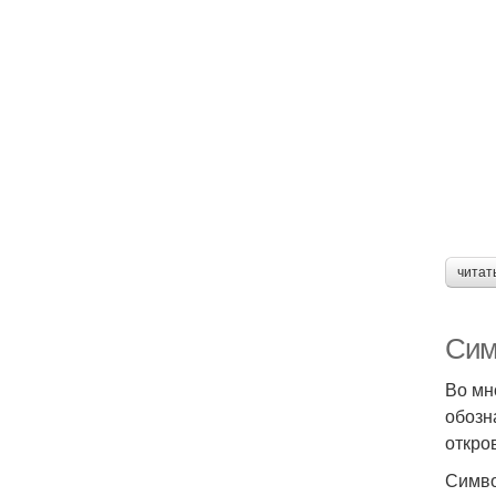
читат
Сим
Во мн
обозн
откро
Симво