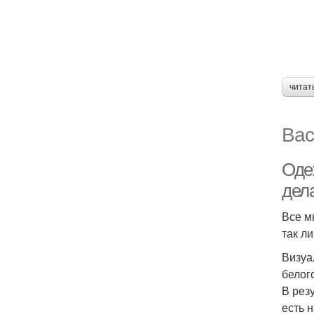
читат
Вас
Одеж
дел
Все м
так л
Визуа
белог
В рез
есть 