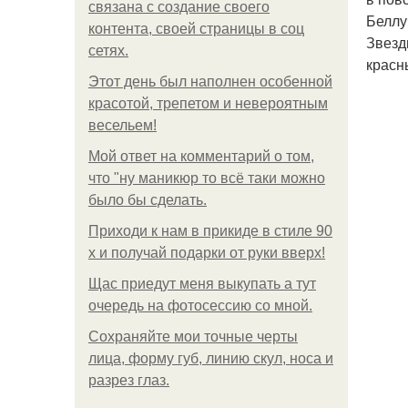
связана с создание своего
Беллу
контента, своей страницы в соц
Звезд
сетях.
красн
Этот день был наполнен особенной
красотой, трепетом и невероятным
весельем!
Мой ответ на комментарий о том,
что "ну маникюр то всё таки можно
было бы сделать.
Приходи к нам в прикиде в стиле 90
х и получай подарки от руки вверх!
Щас приедут меня выкупать а тут
очередь на фотосессию со мной.
Сохраняйте мои точные черты
лица, форму губ, линию скул, носа и
разрез глаз.