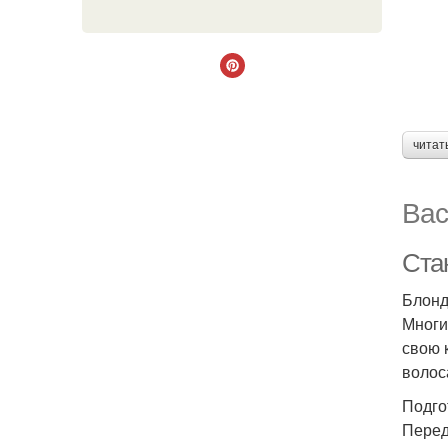
читат
Вас
Стан
Блонд
Многие
свою 
волос
Подго
Перед