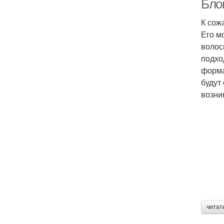
Бло
К сож
Его м
волос
подхо
форма
будут
возни
читат