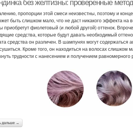
ндинка без желтизны: проверенные мето
алению, пропорции этой смеси неизвестны, поэтому и конц
ожет быть слишком мало, что не даст никакого эффекта на 
ы приобретут фиолетовый (и любой другой) оттенок. Впроч
дящие средства, которые будут давать необходимый оттенок;
та средства он различен. В шампунях могут содержаться 
 сушиться. Кроме того, он находиться на волосах слишком м
кнуть трудности с нанесением и получением равномерного ре
ь дальше →