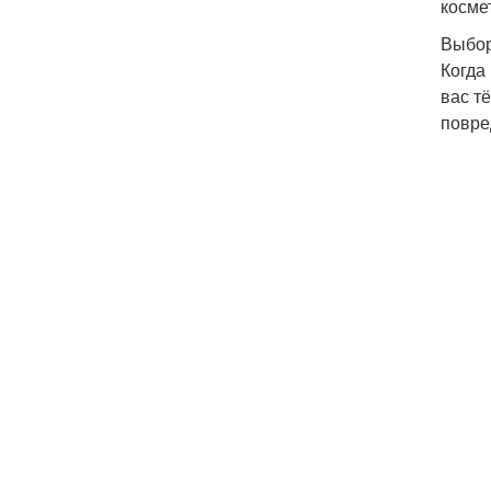
косме
Выбор
Когда
вас т
повре