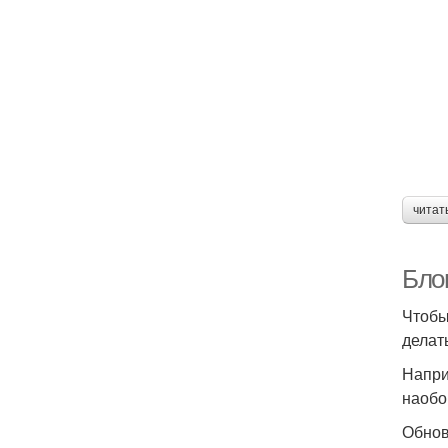
читат
Бло
Чтобы
делат
Напри
наобо
Обнов