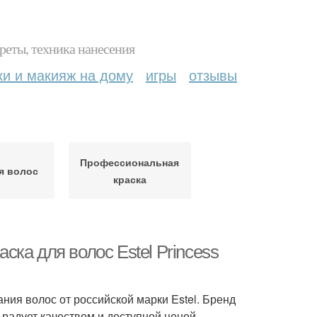
реты, техника нанесения
ки и макияж на дому
игры
отзывы
Профессиональная
я волос
краска
аска для волос Estel Princess
ния волос от российской марки Estel. Бренд
 радует качеством и доступной ценой.