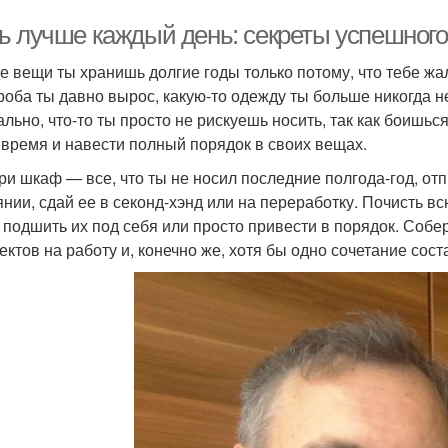
ь лучше каждый день: секреты успешного
е вещи ты хранишь долгие годы только потому, что тебе жа
роба ты давно вырос, какую-то одежду ты больше никогда н
ально, что-то ты просто не рискуешь носить, так как боишьс
 время и навести полный порядок в своих вещах.
ри шкаф — все, что ты не носил последние полгода-год, от
янии, сдай ее в секонд-хэнд или на переработку. Почисть в
 подшить их под себя или просто привести в порядок. Собе
ектов на работу и, конечно же, хотя бы одно сочетание сос