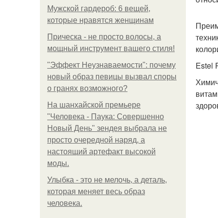
Мужской гардероб: 6 вещей,
которые нравятся женщинам
Преим
техни
Прическа - не просто волосы, а
колор
мощный инструмент вашего стиля!
Estel
"Эффект Неузнаваемости": почему
новый образ певицы вызвал споры
Химич
о гранях возможного?
витам
здоро
На шанхайской премьере
"Человека - Паука: Совершенно
Новый День" зендея выбрала не
просто очередной наряд, а
настоящий артефакт высокой
моды.
Улыбка - это не мелочь, а деталь,
которая меняет весь образ
человека.