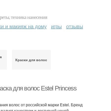
реты, техника нанесения
ки и макияж на дому
игры
отзывы
я
Краски для волос
аска для волос Estel Princess
ния волос от российской марки Estel. Бренд
 радует качеством и доступной ценой.