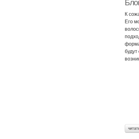
Бло
К сож
Его м
волос
подхо
форма
будут
возни
читат