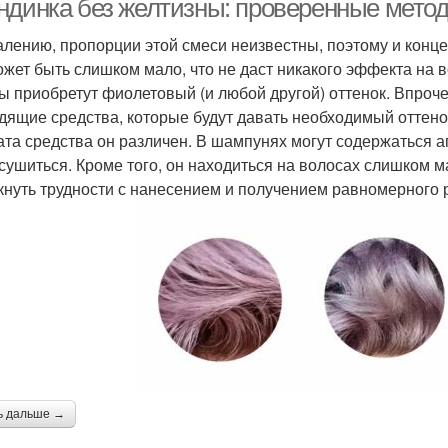
ндинка без желтизны: проверенные мето
алению, пропорции этой смеси неизвестны, поэтому и конц
ожет быть слишком мало, что не даст никакого эффекта на 
ы приобретут фиолетовый (и любой другой) оттенок. Впроч
дящие средства, которые будут давать необходимый оттенок;
та средства он различен. В шампунях могут содержаться 
 сушиться. Кроме того, он находиться на волосах слишком м
кнуть трудности с нанесением и получением равномерного ре
ь дальше →