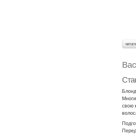
читат
Вас
Стан
Блонд
Многие
свою 
волос
Подго
Перед