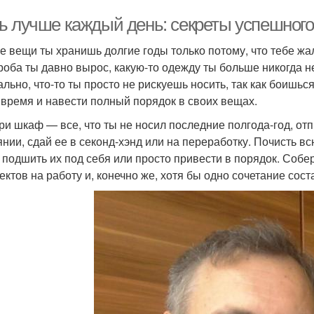
ь лучше каждый день: секреты успешного
е вещи ты хранишь долгие годы только потому, что тебе жа
роба ты давно вырос, какую-то одежду ты больше никогда н
ально, что-то ты просто не рискуешь носить, так как боишьс
 время и навести полный порядок в своих вещах.
ри шкаф — все, что ты не носил последние полгода-год, от
янии, сдай ее в секонд-хэнд или на переработку. Почисть в
 подшить их под себя или просто привести в порядок. Собе
ектов на работу и, конечно же, хотя бы одно сочетание сос