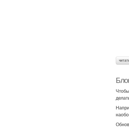
читат
Бло
Чтобы
делат
Напри
наобо
Обнов