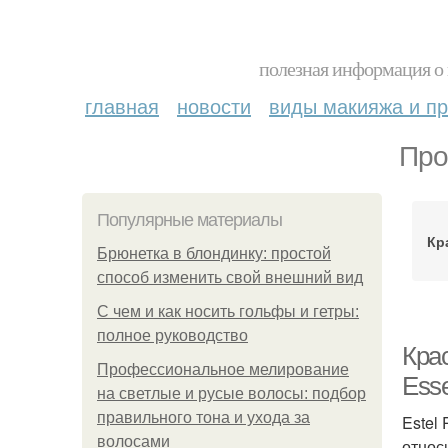
полезная информация о 
главная
новости
виды макияжа и пр
Про
Популярные материалы
Кр
Брюнетка в блондинку: простой
способ изменить свой внешний вид
С чем и как носить гольфы и гетры:
полное руководство
Крас
Профессиональное мелирование
Ess
на светлые и русые волосы: подбор
правильного тона и ухода за
Estel
волосами
относ