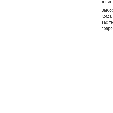
косме
Выбор
Когда
вас т
повре