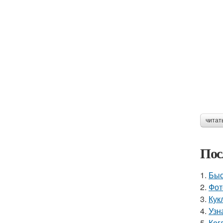
читат
Пос
1.
Быс
2.
Фот
3.
Кук
4.
Узн
5.
Ког