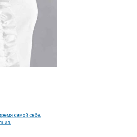
время самой себе.
пция.