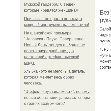
Мужской гардероб: 6 вещей,
которые нравятся женщинам
Без
рук
Прическа - не просто волосы, а
мощный инструмент вашего стиля!
Белой
На шанхайской премьере
индив
"Человека - Паука: Совершенно
рукам
Новый День" зендея выбрала не
1. Ру
просто очередной наряд, а
Ручна
настоящий артефакт высокой
может
моды.
соотв
Улыбка - это не мелочь, а деталь,
которая меняет весь образ
человека.
"Эффект Неузнаваемости": почему
новый образ певицы вызвал споры
о гранях возможного?