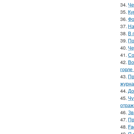
34.
Че
35.
Ку
36.
Фо
37.
На
38.
В 
39.
По
40.
Че
41.
Со
42.
Во
горле 
43.
Пр
журна
44.
До
45.
Чу
отраж
46.
Зв
47.
Пр
48.
Fa
49.
Я 