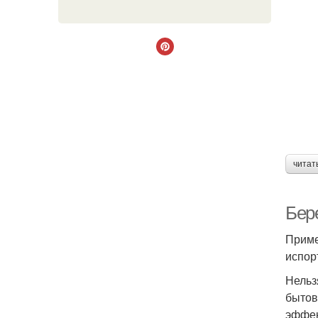
читат
Бер
Приме
испор
Нельз
бытов
эффек