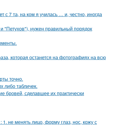
 с 7 та, на ком я училась … и, честно, иногда
 и "Петухов"), нужен правильный порядок
оменты.
раза, которая останется на фотографиях на всю
рты точно.
их либо табличек.
ие бровей, сделавшее их практически
. не менять лицо, форму глаз, нос, кожу с