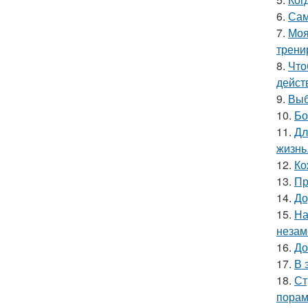
6.
Сам
7.
Моя
трени
8.
Что
дейст
9.
Выб
10.
Бо
11.
Дл
жизнь
12.
Ко
13.
Пр
14.
До
15.
На
незам
16.
До
17.
В 
18.
Ст
порам