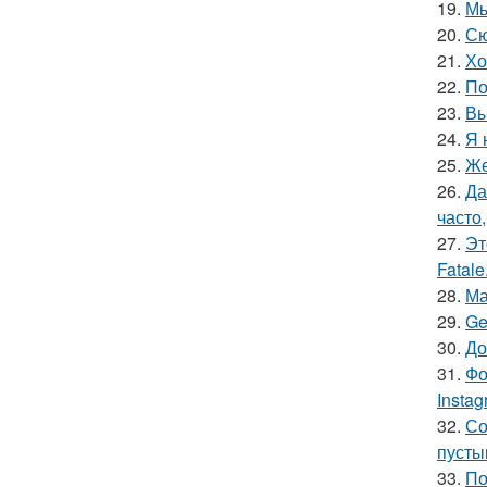
19.
Мы
20.
Сю
21.
Хо
22.
По
23.
Вы
24.
Я 
25.
Же
26.
Да
часто
27.
Эт
Fatale
28.
Ма
29.
Ge
30.
До
31.
Фо
Insta
32.
Со
пусты
33.
По