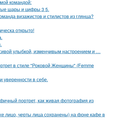
мой командой:
тые шары и цифры 3 5.
оманда визажистов и стилистов из глянца?
ическа открыто!
.
.
расивой улыбкой, изменчивым настроением и …
портрет в стиле "Роковой Женщины" (Femme
 уверенности в себе.
фичный портрет, как живая фотография из
е лицо, черты лица сохранены) на фоне кафе в