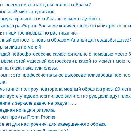
го всегда не хватает для полного образа?
кольный мир за кулисами.
рмула красивого и соблазнительного аутфита.
чинаю разбирать большое количество фото моих роскошных
пятницу тренировка по расписанию.
лный фотосет с новым образом Ананьи для свадьбы друзей
рты лица не меняй.
здай нейрофотосессию самостоятельно с помощью моего б
 время этой чудесной фотосессии в какой-то момент мою го
и на глаза накатили слезы.
омпт: это профессиональное высокодетализированное пос
ла.
чь гвинет пэлтроу повторила модный образ актрисы 29-летн
вствуете упадок энергии, все валится из рук, дела идут пло
ение в зеркале давно не радует ….
ездная ночь для ритуала.
омт промты Promt Promts.
ce art для настроения, для завершённого образа.
шокирована ли такой красотой?