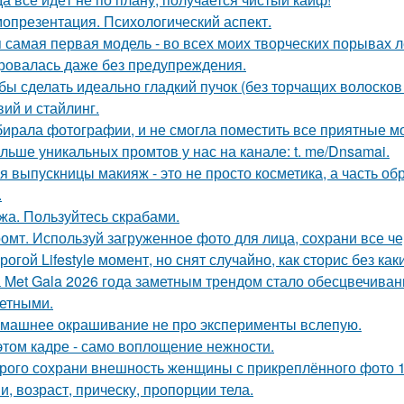
опрезентация. Психологический аспект.
 самая первая модель - во всех моих творческих порывах лет
ровалась даже без предупреждения.
бы сделать идеально гладкий пучок (без торчащих волосков
вий и стайлинг.
ирала фотографии, и не смогла поместить все приятные м
льше уникальных промтов у нас на канале: t. me/Dnsamai.
я выпускницы макияж - это не просто косметика, а часть об
.
жа. Пользуйтесь скрабами.
омт. Используй загруженное фото для лица, сохрани все че
рогой Lifestyle момент, но снят случайно, как сторис без как
 Met Gala 2026 года заметным трендом стало обесцвечиван
етными.
машнее окрашивание не про эксперименты вслепую.
этом кадре - само воплощение нежности.
рого сохрани внешность женщины с прикреплённого фото 1: 1
и, возраст, прическу, пропорции тела.