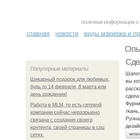
полезная информация о 
главная
новости
виды макияжа и пр
Опы
Сде
Популярные материалы
Шапоч
Шикарный подарок для любимых,
вы хо
будь то 14 февраля, 8 марта или
расск
день рождения!
сдела
Фурни
Работа в MLM, то есть сетевой
ткань
компании сейчас неразрывно
Ручна
связана с создание своего
дизай
контента, своей страницы в соц
читат
сетях.