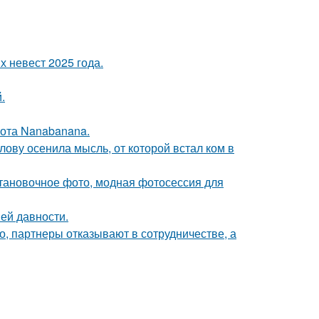
 невест 2025 года.
.
ота Nanabanana.
лову осенила мысль, от которой встал ком в
тановочное фото, модная фотосессия для
ей давности.
хо, партнеры отказывают в сотрудничестве, а