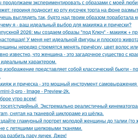
 продолжаем экспериментировать с образами с моей люби
жет: героиня подносит ко рту кусочек торта на фоне размы
чешь выглядеть так, будто над твоим образом поработала к
чему я - ваш идеальный выбор для макияжа и прически?
пускной 2026: мы создаем образы "под Ключ" - макияж + пр
настоящая! У меня нет идеальной фигуры и плоского живота
нщины нередко стремятся менять причёску, цвет волос или
вно известно, что женщина - это загадочное существо с к
, идеальным характером.
о изображение представляет собой классический бьюти - 
.
кияж и прическа - это мощный инструмент самовыражения и
mini-3-pro - Image - Preview-2k.
брое утро всем!
тосет/студийный. Экстремально реалистичный кинематогра
gram, снятая на тканевой циклораме из шёлка.
здайте гламурный портрет молодой женщины до талии (то ж
не с летящими шелковыми тканями.
ра разбить пару яичек, Джек!