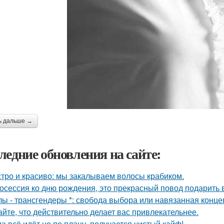
ь дальше →
ледние обновления на сайте:
тро и красиво: мы закалываем волосы крабиком.
осессия ко дню рождения, это прекрасный повод подарить 
лы - трансгендеры *: свобода выбора или навязанная конце
айте, что действительно делает вас привлекательнее.
да всё идёт не по плану, получается чистый кайф!