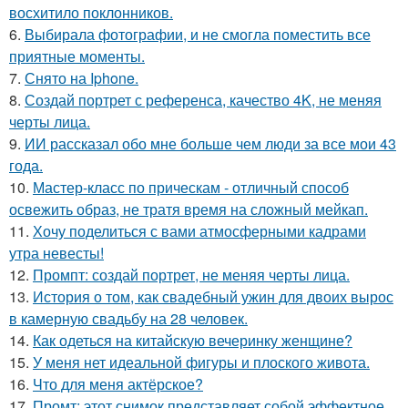
восхитило поклонников.
6.
Выбирала фотографии, и не смогла поместить все
приятные моменты.
7.
Снято на Iphone.
8.
Создай портрет с референса, качество 4K, не меняя
черты лица.
9.
ИИ рассказал обо мне больше чем люди за все мои 43
года.
10.
Мастер-класс по прическам - отличный способ
освежить образ, не тратя время на сложный мейкап.
11.
Хочу поделиться с вами атмосферными кадрами
утра невесты!
12.
Промпт: создай портрет, не меняя черты лица.
13.
История о том, как свадебный ужин для двоих вырос
в камерную свадьбу на 28 человек.
14.
Как одеться на китайскую вечеринку женщине?
15.
У меня нет идеальной фигуры и плоского живота.
16.
Что для меня актёрское?
17.
Промт: этот снимок представляет собой эффектное