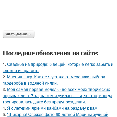
читать дальше →
Последние обновления на сайте:
1.
Свадьба на природе: 5 вещей, которые легко забыть и
сложно исправить.
2.
Мнения_ пкр. Как же я устала от механики выбора
гардероба в водяной лилии.
3.
Моя самая первая модель - во всех моих творческих
порывах лет с 7 та, на ком я училась … и, честно, иногда
тренировалась даже без предупреждения.
4.
Я с летними яркими вайбами на раздачу к вам!
5.
"Шикарна! Свежее фото 60-летней Марины зудиной