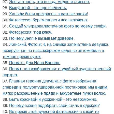
27.
Элегантность, это всегда модно и стильно.
28.
Выпускной - это про свежесть.
29.
Ханьфу были прекрасны в разные эпохи!
30.
Фотосессия беременности все включено.
31.
Создай ультрареалистичное фото по моему селфи.
32.
Фотосессия "под ключ.
33.
Почему Jennie вызывает доверие.
34.
Женский. Фото 3: 4. на снимке запечатлена девушка,
позирующая на пассажирском сиденье автомобиля в
темное время суток.
35.
Промпт. Для Nano Banana.
36.
Промт: тип изображения: студийный художественный
портрет.
37.
Главная героиня девушка с фото изображена
спереди в полуретушированной постановке, мы видим
мягко раскрашенные пряди и аккуратные пучки волос.
38.
Быть красивой и ухоженной - это невозможно.
39.
Почему важно подобрать свой стиль в одежде?
40.
Во время этой чудесной фотосессии в какой-то