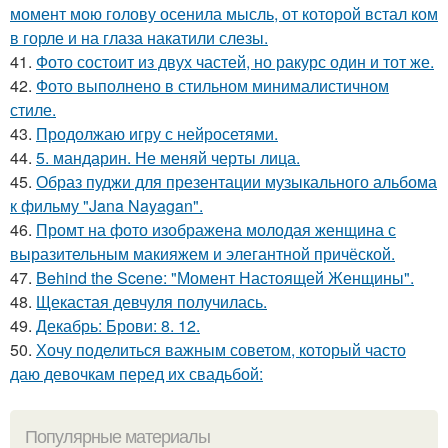
момент мою голову осенила мысль, от которой встал ком
в горле и на глаза накатили слезы.
41.
Фото состоит из двух частей, но ракурс один и тот же.
42.
Фото выполнено в стильном минималистичном
стиле.
43.
Продолжаю игру с нейросетями.
44.
5. мандарин. Не меняй черты лица.
45.
Образ пуджи для презентации музыкального альбома
к фильму "Jana Nayagan".
46.
Промт на фото изображена молодая женщина с
выразительным макияжем и элегантной причёской.
47.
Behind the Scene: "Момент Настоящей Женщины".
48.
Щекастая девчуля получилась.
49.
Декабрь: Брови: 8. 12.
50.
Хочу поделиться важным советом, который часто
даю девочкам перед их свадьбой:
Популярные материалы