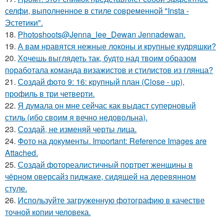
селфи, выполненное в стиле современной "Insta -
Эстетики".
18.
Photoshoots@Jenna_lee_Dewan Jennadewan.
19.
А вам нравятся нежные локоны и крупные кудряшки?
20.
Хочешь выглядеть так, будто над твоим образом
поработала команда визажистов и стилистов из глянца?
21.
Создай фото 9: 16: крупный план (Close - up),
профиль в три четверти.
22.
Я думала он мне сейчас как выдаст суперновый
стиль (ибо своим я вечно недовольна).
23.
Создай, не изменяй черты лица.
24.
Фото на документы. Important: Reference Images are
Attached.
25.
Создай фотореалистичный портрет женщины в
чёрном оверсайз пиджаке, сидящей на деревянном
стуле.
26.
Используйте загруженную фотографию в качестве
точной копии человека.