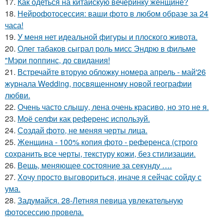
17.
Как одеться на китайскую вечеринку женщине?
18.
Нейрофотосессия: ваши фото в любом образе за 24
часа!
19.
У меня нет идеальной фигуры и плоского живота.
20.
Олег табаков сыграл роль мисс Эндрю в фильме
"Мэри поппинс, до свидания!
21.
Встречайте вторую обложку номера апрель - май'26
журнала Wedding, посвященному новой географии
любви.
22.
Очень часто слышу, лена очень красиво, но это не я.
23.
Моё селфи как референс используй.
24.
Создай фото, не меняя черты лица.
25.
Женщина - 100% копия фото - референса (строго
сохранить все черты, текстуру кожи, без стилизации.
26.
Вещь, меняющее состояние за секунду ….
27.
Хочу просто выговориться, иначе я сейчас сойду с
ума.
28.
Задумайся. 28-Летняя певица увлекательную
фотосессию провела.