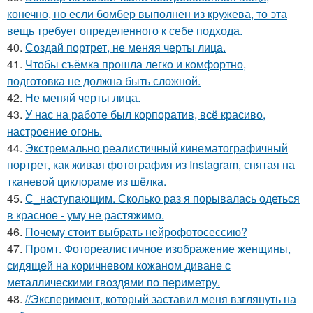
конечно, но если бомбер выполнен из кружева, то эта
вещь требует определенного к себе подхода.
40.
Создай портрет, не меняя черты лица.
41.
Чтобы съёмка прошла легко и комфортно,
подготовка не должна быть сложной.
42.
Не меняй черты лица.
43.
У нас на работе был корпоратив, всё красиво,
настроение огонь.
44.
Экстремально реалистичный кинематографичный
портрет, как живая фотография из Instagram, снятая на
тканевой циклораме из шёлка.
45.
С_наступающим. Сколько раз я порывалась одеться
в красное - уму не растяжимо.
46.
Почему стоит выбрать нейрофотосессию?
47.
Промт. Фотореалистичное изображение женщины,
сидящей на коричневом кожаном диване с
металлическими гвоздями по периметру.
48.
//Эксперимент, который заставил меня взглянуть на