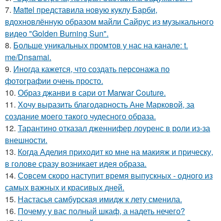
7.
Mattel представила новую куклу Барби,
вдохновлённую образом майли Сайрус из музыкального
видео "Golden Burning Sun".
8.
Больше уникальных промтов у нас на канале: t.
me/Dnsamai.
9.
Иногда кажется, что создать персонажа по
фотографии очень просто.
10.
Образ джанви в сари от Marwar Couture.
11.
Хочу выразить благодарность Ане Марковой, за
создание моего такого чудесного образа.
12.
Тарантино отказал дженнифер лоуренс в роли из-за
внешности.
13.
Когда Аделия приходит ко мне на макияж и прическу,
в голове сразу возникает идея образа.
14.
Совсем скоро наступит время выпускных - одного из
самых важных и красивых дней.
15.
Настасья самбурская имидж к лету сменила.
16.
Почему у вас полный шкаф, а надеть нечего?