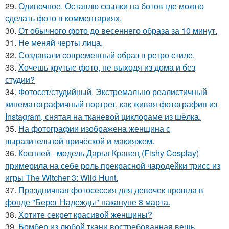
29.
Одиночное. Оставлю ссылки на ботов где можно
сделать фото в комментариях.
30.
От обычного фото до весеннего образа за 10 минут.
31.
Не меняй черты лица.
32.
Создавали современный образ в ретро стиле.
33.
Хочешь крутые фото, не выходя из дома и без
студии?
34.
Фотосет/студийный. Экстремально реалистичный
кинематографичный портрет, как живая фотография из
Instagram, снятая на тканевой циклораме из шёлка.
35.
На фотографии изображена женщина с
выразительной причёской и макияжем.
36.
Косплей - модель Дарья Кравец (Fishy Cosplay)
примерила на себе роль прекрасной чародейки трисс из
игры The Witcher 3: Wild Hunt.
37.
Праздничная фотосессия для девочек прошла в
фонде "Берег Надежды" накануне 8 марта.
38.
Хотите секрет красивой женщины?
39.
Бомбер из любой ткани востребованная вещь,