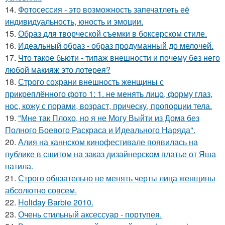
14.
Фотосессия - это возможность запечатлеть её
индивидуальность, юность и эмоции.
15.
Образ для творческой съемки в боксерском стиле.
16.
Идеальный образ - образ продуманный до мелочей.
17.
Что такое бьюти - типаж внешности и почему без него
любой макияж это лотерея?
18.
Строго сохрани внешность женщины с
прикреплённого фото 1: 1. не менять лицо, форму глаз,
нос, кожу с порами, возраст, прическу, пропорции тела.
19.
"Мне так Плохо, но я не Могу Выйти из Дома без
Полного Боевого Раскраса и Идеального Наряда".
20.
Алия на каннском кинофестивале появилась на
публике в сшитом на заказ дизайнерском платье от Яша
патила.
21.
Строго обязательно не менять черты лица женщины
абсолютно совсем.
22.
Holiday Barbie 2010.
23.
Очень стильный аксессуар - портупея.