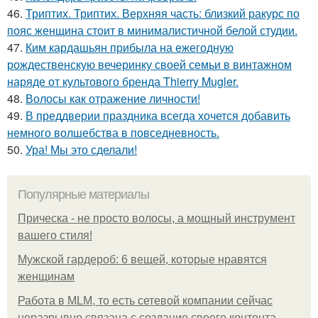
46.
Триптих. Триптих. Верхняя часть: близкий ракурс по
пояс женщина стоит в минималистичной белой студии.
47.
Ким кардашьян прибыла на ежегодную
рождественскую вечеринку своей семьи в винтажном
наряде от культового бренда Thierry Mugler.
48.
Волосы как отражение личности!
49.
В преддверии праздника всегда хочется добавить
немного волшебства в повседневность.
50.
Ура! Мы это сделали!
Популярные материалы
Прическа - не просто волосы, а мощный инструмент
вашего стиля!
Мужской гардероб: 6 вещей, которые нравятся
женщинам
Работа в MLM, то есть сетевой компании сейчас
неразрывно связана с создание своего контента,