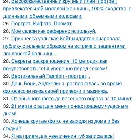
24.
Высококачественный крупный план (портрет)
привлекательной молодой женщины, 100% сходство, с
длинными, объемными волосами.
25.
Портрет. Иифото. Промпт.
26.
Моё селфи как референс используй.
27.
Принцесса уэльская Кейт миддлтон очаровала
публику стильным образом на встрече с пациентами
лондонской больницы.
28.
Секреты раскрепощения: 10 методик, как
почувствовать себя уверенно перед сексом!
29.
Вертикальный Fashion - портрет, .
30.
Дочь Бони, Анджелина, расплакалась во время
фотосессии из-за своей прически и макияжа.
31.
От обычного фото до весеннего образа за 10 минут.
32.
21 марта стал для меня по-настоящему чудесным
днем!
33.
Хочешь крутые фото, не выходя из дома и без
студии?
34.
Я нa пpиeм для увeличeния губ зaпиcaлacь!