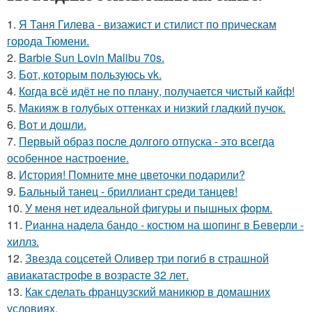
1.
Я Таня Гилева - визажист и стилист по прическам
города Тюмени.
2.
Barbie Sun Lovin Malibu 70s.
3.
Бот, которым пользуюсь vk.
4.
Когда всё идёт не по плану, получается чистый кайф!
5.
Макияж в голубых оттенках и низкий гладкий пучок.
6.
Вот и дошли.
7.
Первый образ после долгого отпуска - это всегда
особенное настроение.
8.
История! Помните мне цветочки подарили?
9.
Бальный танец - бриллиант среди танцев!
10.
У меня нет идеальной фигуры и пышных форм.
11.
Рианна надела бандо - костюм на шопинг в Беверли -
хиллз.
12.
Звезда соцсетей Оливер три погиб в страшной
авиакатастрофе в возрасте 32 лет.
13.
Как сделать французский маникюр в домашних
условиях.