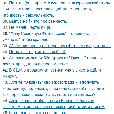
35.
Пин -ап (pin - up) - это культовый американский стиль
1940-50-х годов, воспевающий женственность,
игривость и сексуальность.
36.
Выпускной - это про свежесть.
37.
Не меняй черты лица.
38.
"Хочу Семейную Фотосессию", - объявила я за
ужином: "чтобы красиво.
39.
28-Летняя певица интересную фотосессию устроила.
40.
Промпт 1: вертикальная 9: 16.
41.
Актриса милли Бобби Браун из "Очень Странных
дел" отпраздновала свое 22-летие.
42.
В США в продажу запустили куклу в честь кайли
миноуг.
43.
Хотите "Оживить" свои фотографии и получить
короткий мультфильм, где вы (или близкие) выглядите
как персонажи аниме, 3D-мультика или комикса?
44.
Автор хочет, чтобы розэ из Blackpink больше
экспериментировала со своими причёсками и стилем.
45.
Календарь красоты на февраль.