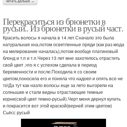
читать дальше →
Перекраситься из брюнетки в
русый.. Из брюнетки в русый част.
Красить волосы я начала в 14 лет.Сначало это была
натуральная хна,потом осветленные пряди (как раз мода
на мелирование началась),потом вообще платиновый
блонд и т.п и т.п.Через 13 лет мне захотелось отрастить
свой цвет ,что я с успехом сделала в период
беременности и после.Походила я со своим
цветом,поносила его и поняла что надоел и опять все не
то!Да тут как назло волосы еще за лето выгорели на
солнышке и стали видны отрастающие темные
корни(свой цвет темно-русый).Черт меня дернул купить
и покрасится вот этой краской(верней этим цветом)
Сьёсс русый