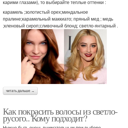
карими глазами), то выбирайте теплые оттенки :
карамель ;золотистый орех;миндальное
пралине;карамельный маккиато; пряный мед ; медь
;кленовый сироп;сливочный блонд; светло-янтарный .
читать дальше →
Как покрасить волосы из светло-
русого.. Кому подходит?
Нужно быть очень внимательным при выборе