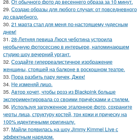
28.
От обычного фото до весеннего образа за 10 минут.
29.
Создаю образы для любого случая: от повседневного
до свадебного.
30.
21 марта стал для меня по-настоящему чудесным
днем!
31.
28-Летняя певица Люся чеботина устроила
необычную фотосессию в интерьере, напоминающем
студию шоу вечерний ургант.
32.
Создайте гиперреалистичное изображение
женщины, стоящей на балконе в роскошном театре.
33.
Пора разбить пару яичек, Джек!
34.
Не изменяй лицо.
35.
Автор хочет, чтобы розэ из Blackpink больше
экспериментировала со своими причёсками и стилем.
36.
Используя загруженное эталонное фото, сохраните
черты лица, структуру костей, тон кожи и прическу на
100% идентичными оригиналу.
37.
Майли появилась на шоу Jimmy Kimmel Live с
эффектным нарядом.