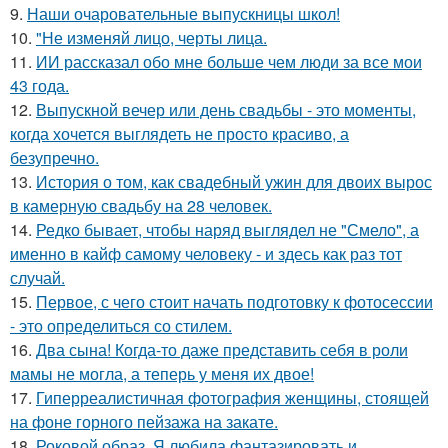
9.
Наши очаровательные выпускницы школ!
10.
"Не изменяй лицо, черты лица.
11.
ИИ рассказал обо мне больше чем люди за все мои
43 года.
12.
Выпускной вечер или день свадьбы - это моменты,
когда хочется выглядеть не просто красиво, а
безупречно.
13.
История о том, как свадебный ужин для двоих вырос
в камерную свадьбу на 28 человек.
14.
Редко бывает, чтобы наряд выглядел не "Смело", а
именно в кайф самому человеку - и здесь как раз тот
случай.
15.
Первое, с чего стоит начать подготовку к фотосессии
- это определиться со стилем.
16.
Два сына! Когда-то даже представить себя в роли
мамы не могла, а теперь у меня их двое!
17.
Гиперреалистичная фотография женщины, стоящей
на фоне горного пейзажа на закате.
18.
Роковой образ. Я любила фантазировать и