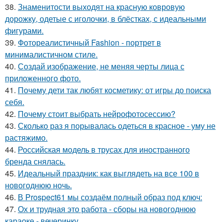
38.
Знаменитости выходят на красную ковровую
дорожку, одетые с иголочки, в блёстках, с идеальными
фигурами.
39.
Фотореалистичный Fashion - портрет в
минималистичном стиле.
40.
Создай изображение, не меняя черты лица с
приложенного фото.
41.
Почему дети так любят косметику: от игры до поиска
себя.
42.
Почему стоит выбрать нейрофотосессию?
43.
Сколько раз я порывалась одеться в красное - уму не
растяжимо.
44.
Российская модель в трусах для иностранного
бренда снялась.
45.
Идеальный праздник: как выглядеть на все 100 в
новогоднюю ночь.
46.
В Prospect61 мы создаём полный образ под ключ:
47.
Ох и трудная это работа - сборы на новогоднюю
караоке - вечеринку.