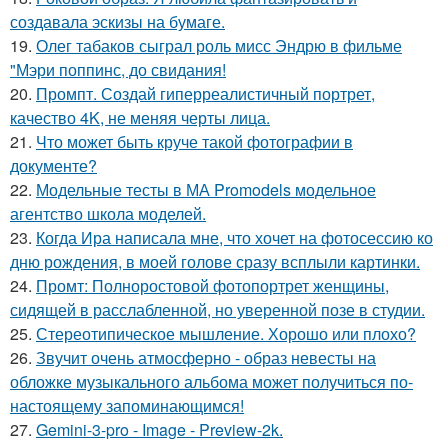
создавала эскизы на бумаге.
19.
Олег табаков сыграл роль мисс Эндрю в фильме
"Мэри поппинс, до свидания!
20.
Промпт. Создай гиперреалистичный портрет,
качество 4K, не меняя черты лица.
21.
Что может быть круче такой фотографии в
документе?
22.
Модельные тесты в МА Promodels модельное
агентство школа моделей.
23.
Когда Ира написала мне, что хочет на фотосессию ко
дню рождения, в моей голове сразу всплыли картинки.
24.
Промт: Полноростовой фотопортрет женщины,
сидящей в расслабленной, но уверенной позе в студии.
25.
Стереотипическое мышление. Хорошо или плохо?
26.
Звучит очень атмосферно - образ невесты на
обложке музыкального альбома может получиться по-
настоящему запоминающимся!
27.
Gemini-3-pro - Image - Preview-2k.