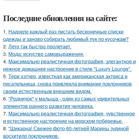
Последние обновления на сайте:
1.
Надоело каждый раз листать бесконечные списки
одежды и заново собирать любимый лук по кусочкам?
2.
Лето так быстро пролетает.
3.
Мода: искуство самовыражения.
4.
Максимально реалистичная фотография, элегантное и
нежное домашнее настроение в стиле "Luxury Lounge".
5.
Тери хэтчер, известная как американская актриса и
писательница, снова привлекла внимание поклонников
своим естественным внешним видом.
6.
"Родничок" у малыша - один из самых удивительных
элементов раннего развития человека.
7.
Максимально реалистичная фотография, чувственное
и естественное настроение на морском побережье.
8.
"Шикарна! Свежее фото 60-летней Марины зудиной
восхитило поклонников.