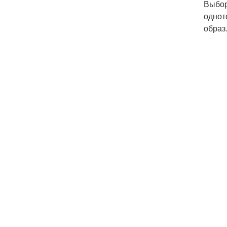
Выбор
однот
образ