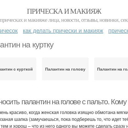
ПРИЧЕСКА И МАКИЯЖ
прическах и макияже лица, новости, отзывы, новинки, сек
ичесок
как делать прически и макияж
причес
антин на куртку
антин с курткой
Палантин на голову
Палантин на г
носить палантин на голове с пальто. Ком
чень красиво, когда женская головка изящно обмотана мяг
язаная шапка (замучаешься, пока подберешь то, что идет те
тем и хорош – что из него одного вы можете сделать сразу