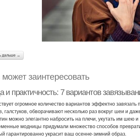
ь дальше →
 может заинтересовать
а и практичность: 7 вариантов завязыван
твует огромное количество вариантов эффектно завязать п
в, галстуков, обворачивают несколько раз вокруг шеи и даж
тин можно элегантно набросить на плечи, укутать им шею и 
менные модницы придумали множество способов превратит
ый гарантированно украсит ваш осенне-зимний образ.