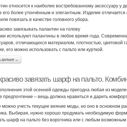
тин относится к наиболее востребованному аксессуару у д
в его более утончённым и элегантным. Изделие отличается 
 или повязать в качестве головного убора.
расиво завязывать палантин на голову
ки используют палантины в любое время года. Современн
суаров, отличающихся материалом, плотностью, цветовой 
ие, его можно использовать с пальто или курткой.
ь дальше →
 красиво завязать шарф на пальто. Комб
ополнения этой осенней одежды пригодна любая из моделей,
е предпочтение – вещь должна нравиться и дарить комфорт
е можно учесть текущее веяние моды, но оно в основном р
ка. Выбирая, нужно хорошо продумать необходимую форму 
ать шарф на пальто без воротника или с любым возможным