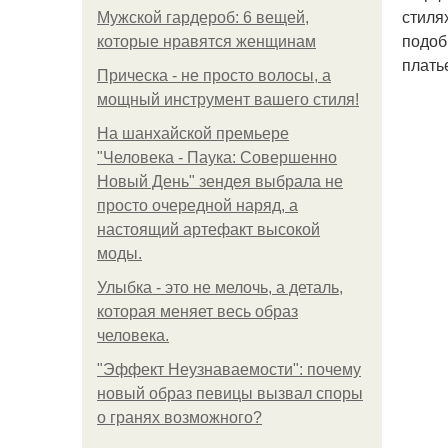
стиля
Мужской гардероб: 6 вещей,
подоб
которые нравятся женщинам
плать
Прическа - не просто волосы, а
мощный инструмент вашего стиля!
На шанхайской премьере
"Человека - Паука: Совершенно
Новый День" зендея выбрала не
просто очередной наряд, а
настоящий артефакт высокой
моды.
Улыбка - это не мелочь, а деталь,
которая меняет весь образ
человека.
"Эффект Неузнаваемости": почему
новый образ певицы вызвал споры
о гранях возможного?