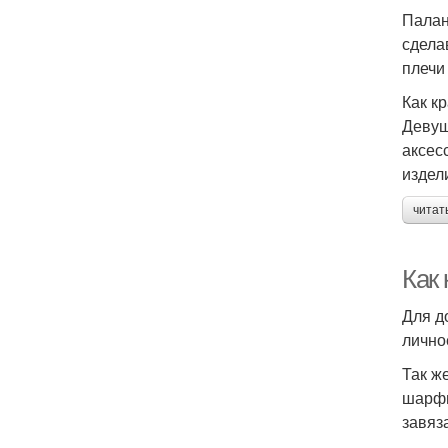
Палан
сдела
плечи
Как к
Девуш
аксес
издел
читат
Как
Для д
лично
Так ж
шарфи
завяз