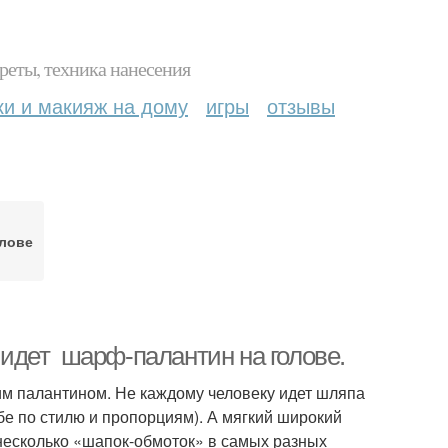
реты, техника нанесения
ки и макияж на дому
игры
отзывы
олове
у идет шарф-палантин на голове.
ким палантином. Не каждому человеку идет шляпа
бе по стилю и пропорциям). А мягкий широкий
 несколько «шапок-обмоток» в самых разных