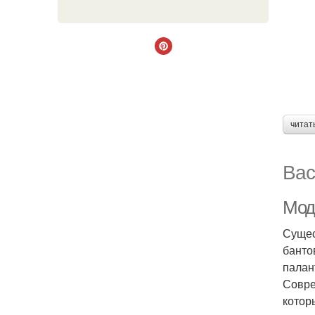
читат
Вас
Мод
Сущес
банто
палан
Совре
котор