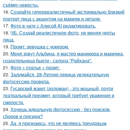
съёмку невесты.
16.
Создайте гиперреалистичный экстремально близкий
портрет лица с акцентом на макияж и детали.
17.
Фото в чате с Алисой AI редактировать.
18.
ЧБ. Создай реалистичное фото, не меняя черты
лица.
19.
Промт: девушка с чокером.
20.
Меня зовут Альбина, я мастер маникюра и макияжа,
создательница бьюти - салона "Райхана".
21.
Фото + платье + промт.
22.
Задумайся. 28-Летняя певица увлекательную
фотосессию провела.
23.
Гусарский жакет (доломан) - это мощный, почти
театральный предмет, который требует уважения и
смелости.
24.
Хочешь идеальную фотосессию - без поисков,
сборов и поездок?
25.
Да, я признаюсь, что не являюсь трендовым