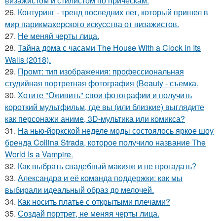
визажистом и стилистом по прическам.
26.
Контуринг - тренд последних лет, который пришел в
мир парикмахерского искусства от визажистов.
27.
Не меняй черты лица.
28.
Тайна дома с часами The House With a Clock in Its
Walls (2018).
29.
Промт: тип изображения: профессиональная
студийная портретная фотография (Beauty - съемка.
30.
Хотите "Оживить" свои фотографии и получить
короткий мультфильм, где вы (или близкие) выглядите
как персонажи аниме, 3D-мультика или комикса?
31.
На нью-йоркской неделе моды состоялось яркое шоу
бренда Collina Strada, которое получило название The
World Is a Vampire.
32.
Как выбрать свадебный макияж и не прогадать?
33.
Александра и её команда поддержки: как мы
выбирали идеальный образ до мелочей.
34.
Как носить платье с открытыми плечами?
35.
Создай портрет, не меняя черты лица.