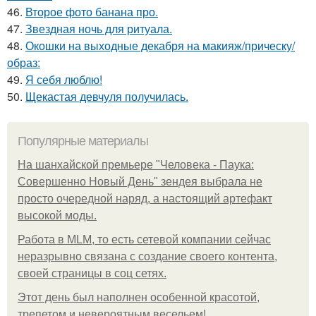
46.
Второе фото банана про.
47.
Звездная ночь для ритуала.
48.
Окошки на выходные декабря на макияж/прическу/
образ:
49.
Я себя люблю!
50.
Щекастая девчуля получилась.
Популярные материалы
На шанхайской премьере "Человека - Паука:
Совершенно Новый День" зендея выбрала не
просто очередной наряд, а настоящий артефакт
высокой моды.
Работа в MLM, то есть сетевой компании сейчас
неразрывно связана с создание своего контента,
своей страницы в соц сетях.
Этот день был наполнен особенной красотой,
трепетом и невероятным весельем!