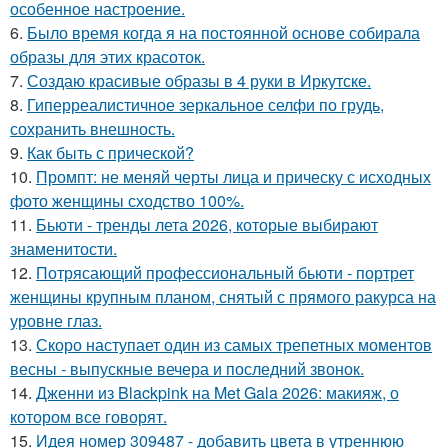
особенное настроение.
6.
Было время когда я на постоянной основе собирала
образы для этих красоток.
7.
Создаю красивые образы в 4 руки в Иркутске.
8.
Гиперреалистичное зеркальное селфи по грудь,
сохранить внешность.
9.
Как быть с прической?
10.
Промпт: не меняй черты лица и прическу с исходных
фото женщины сходство 100%.
11.
Бьюти - тренды лета 2026, которые выбирают
знаменитости.
12.
Потрясающий профессиональный бьюти - портрет
женщины крупным планом, снятый с прямого ракурса на
уровне глаз.
13.
Скоро наступает один из самых трепетных моментов
весны - выпускные вечера и последний звонок.
14.
Дженни из Blackpink на Met Gala 2026: макияж, о
котором все говорят.
15.
Идея номер 309487 - добавить цвета в утреннюю