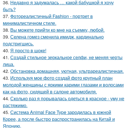
36.
Недавно я задумалась … какой бабушкой я хочу
быть?
37.
Фотореалистичный Fashion - портрет в
минималистичном стиле.
38.
Вы можете прийти ко мне на съемку, любой.
39.
Селена гомез сменила имидж, кардинально
подстригшись.
40.
Я просто в шоке!
41.
Создай стильное зеркальное селфи, не меняя черты
лица.
42.
Обстановка домашняя, уютная, ультрареалистичная.
43.
Используя мое фото создай фото крупный план
молодой женщины с яркими карими глазами и волосами
как на фото, сидящей в салоне автомобиля.
44.
Сколько раз я порывалась одеться в красное - уму не
растяжимо.
45.
Система Animal Face Type зародилась в южной
Корее, а после быстро распространилась на Китай и
Японию.