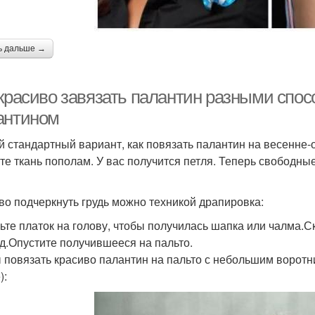
ь дальше →
 красиво завязать палантин разными спо
антином
 стандартный вариант, как повязать палантин на весенне-о
те ткань пополам. У вас получится петля. Теперь свободные
во подчеркнуть грудь можно техникой драпировка:
ьте платок на голову, чтобы получилась шапка или чалма.С
д.Опустите получившееся на пальто.
 повязать красиво палантин на пальто с небольшим воротн
):