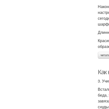
Након
настр
сегод
шарфи
Длинн
Краси
образ
читат
Как 
3. Уч
Встал
беда,
завяз
снуды