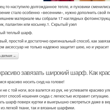
ец-то наступило долгожданное тепло, и пуховики сменилис
оение стало особенно «весенним», нужно дополнить свой п
няшнем материале мы собрали 17 наглядных фотоинструкци
к, палантин или косынку.1. Скрытый узел
ый теплый шарф.
вый, простой и достаточно оригинальный способ, как завя
ом аксессуар не только надежно защитит шею, но и украсит 
ь дальше →
красиво завязать широкий шарф. Как крас
имся красиво носить снуд на голове!
и не с той ноги, все валится из рук, не успеваете красиво 
 этот способ ношения снуда с легкостью исправит ситуацию.
ать шарф поверх куртки и выигрышно смотреться даже в ве
 из легкой ткани, так и вязаные шарфики.