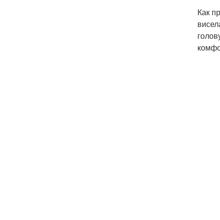
Как п
висел
голов
комфо