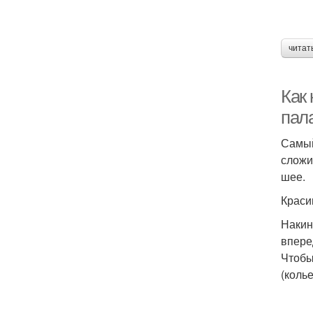
читат
Как
пал
Самый
сложи
шее.
Краси
Накин
впере
Чтобы
(колье