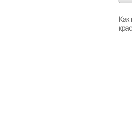
Как
кра