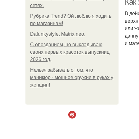
Как
сетях.
В дей
Рубрика Trend? Ой люблю я ходить
верхн
по магазинам!
или ж
Dafunkystyle. Matrix neo.
данну
и мат
С опозданием, но выкладываю
своих первых красоток выпускниц
2026 год.
Нельзя забывать о том, что
маникюр - мощное оружие в руках у
женщин!