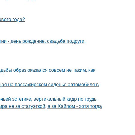
ового года?
и - день рождение, свадьба подруги,
адьбы образ оказался совсем не таким, как
ющая на пассажирском сиденье автомобиля в
ьей эстетике, вертикальный кадр по грудь.
а не за статуэткой, а за Хайпом - хотя тогда