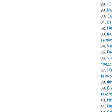
28.
"С
29.
Мы
30.
За
31.
21
32.
Не
33.
Ка
выпус
34.
Че
35.
Ге
36.
1.
предс
37.
Же
темно
38.
Фо
39.
В 
таког
40.
Ис
41.
Не
42.
Со