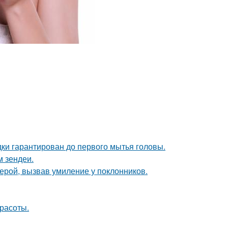
дки гарантирован до первого мытья головы.
м зендеи.
ерой, вызвав умиление у поклонников.
расоты.