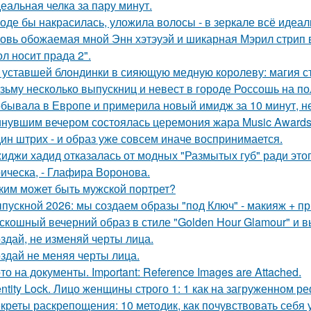
еальная челка за пару минут.
оде бы накрасилась, уложила волосы - в зеркале всё идеал
овь обожаемая мной Энн хэтэуэй и шикарная Мэрил стрип 
ол носит прада 2".
 уставшей блондинки в сияющую медную королеву: магия с
зьму несколько выпускниц и невест в городе Россошь на п
бывала в Европе и примерила новый имидж за 10 минут, не
нувшим вечером состоялась церемония жара Music Awards 
ин штрих - и образ уже совсем иначе воспринимается.
иджи хадид отказалась от модных "Размытых губ" ради этог
ическа, - Глафира Воронова.
ким может быть мужской портрет?
пускной 2026: мы создаем образы "под Ключ" - макияж + пр
скошный вечерний образ в стиле "Golden Hour Glamour" и 
здай, не изменяй черты лица.
здай не меняя черты лица.
то на документы. Important: Reference Images are Attached.
entity Lock. Лицо женщины строго 1: 1 как на загруженном 
креты раскрепощения: 10 методик, как почувствовать себя 