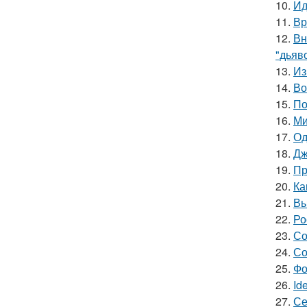
10.
Ид
11.
Вр
12.
Вн
"дьяв
13.
Из
14.
Во
15.
По
16.
Ми
17.
Од
18.
Дж
19.
Пр
20.
Ка
21.
Вы
22.
Ро
23.
Со
24.
Со
25.
Фо
26.
Id
27.
Се