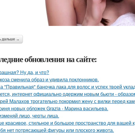
ь дальше →
ледние обновления на сайте:
рашная? Ну да, и что?
коза сменила образ и удивила поклонников.
а "Правильная" баночка лака для волос и успех твоей укла
ется, интернет официально одержим новым бьюти - образо
рей Малахов трогательно покормил жену с вилки перед кам
оиня новых обложек Grazia - Марина васильева.
изменяй лицо, черты лица.
е красивое, стильное и большое пространство для вашей к
ебя нет потрясающей фигуры или плоского живота.