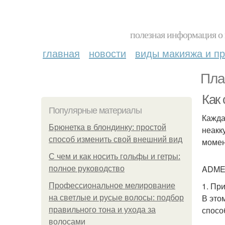
полезная информация о 
главная
новости
виды макияжа и пр
Пла
Как
Популярные материалы
Кажда
Брюнетка в блондинку: простой
неакк
способ изменить свой внешний вид
момен
С чем и как носить гольфы и гетры:
ADME 
полное руководство
1. Пр
Профессиональное мелирование
В это
на светлые и русые волосы: подбор
спосо
правильного тона и ухода за
волосами