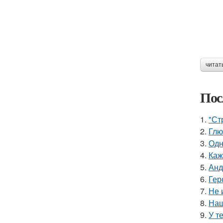
читат
Пос
1.
"Ст
2.
Глю
3.
Одн
4.
Каж
5.
Анд
6.
Гер
7.
Не 
8.
Наш
9.
У т