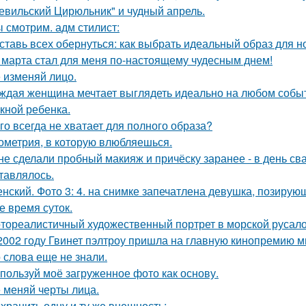
евильский Цирюльник" и чудный апрель.
 смотрим. адм стилист:
ставь всех обернуться: как выбрать идеальный образ для н
 марта стал для меня по-настоящему чудесным днем!
 изменяй лицо.
ждая женщина мечтает выглядеть идеально на любом событи
кной ребенка.
го всегда не хватает для полного образа?
ометрия, в которую влюбляешься.
 не сделали пробный макияж и причёску заранее - в день св
тавлялось.
нский. Фото 3: 4. на снимке запечатлена девушка, позиру
е время суток.
тореалистичный художественный портрет в морской русалоч
2002 году Гвинет пэлтроу пришла на главную кинопремию мир
о слова еще не знали.
пользуй моё загруженное фото как основу.
 меняй черты лица.
хранить одну и ту же внешность: