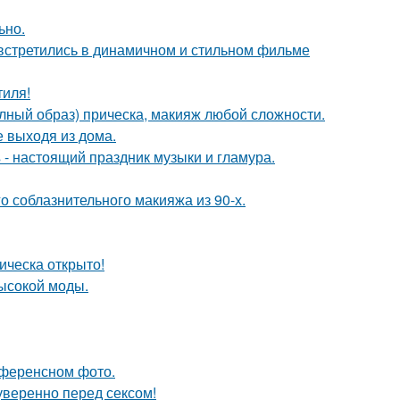
ьно.
встретились в динамичном и стильном фильме
тиля!
олный образ) прическа, макияж любой сложности.
 выходя из дома.
- настоящий праздник музыки и гламура.
о соблазнительного макияжа из 90-х.
ическа открыто!
высокой моды.
референсном фото.
уверенно перед сексом!