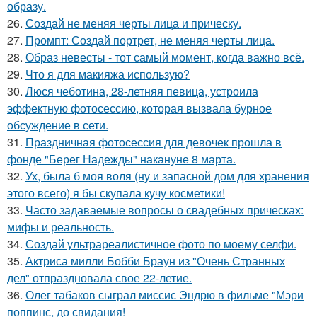
образу.
26.
Создай не меняя черты лица и прическу.
27.
Промпт: Создай портрет, не меняя черты лица.
28.
Образ невесты - тот самый момент, когда важно всё.
29.
Что я для макияжа использую?
30.
Люся чеботина, 28-летняя певица, устроила
эффектную фотосессию, которая вызвала бурное
обсуждение в сети.
31.
Праздничная фотосессия для девочек прошла в
фонде "Берег Надежды" накануне 8 марта.
32.
Ух, была б моя воля (ну и запасной дом для хранения
этого всего) я бы скупала кучу косметики!
33.
Часто задаваемые вопросы о свадебных прическах:
мифы и реальность.
34.
Создай ультрареалистичное фото по моему селфи.
35.
Актриса милли Бобби Браун из "Очень Странных
дел" отпраздновала свое 22-летие.
36.
Олег табаков сыграл миссис Эндрю в фильме "Мэри
поппинс, до свидания!