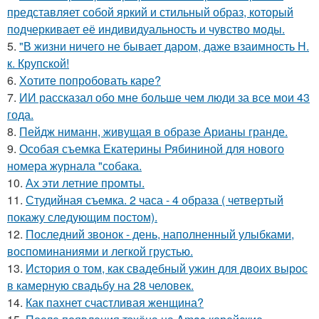
представляет собой яркий и стильный образ, который
подчеркивает её индивидуальность и чувство моды.
5.
"В жизни ничего не бывает даром, даже взаимность Н.
к. Крупской!
6.
Хотите попробовать каре?
7.
ИИ рассказал обо мне больше чем люди за все мои 43
года.
8.
Пейдж ниманн, живущая в образе Арианы гранде.
9.
Особая съемка Екатерины Рябининой для нового
номера журнала "собака.
10.
Ах эти летние промты.
11.
Студийная съемка. 2 часа - 4 образа ( четвертый
покажу следующим постом).
12.
Последний звонок - день, наполненный улыбками,
воспоминаниями и легкой грустью.
13.
История о том, как свадебный ужин для двоих вырос
в камерную свадьбу на 28 человек.
14.
Как пахнет счастливая женщина?