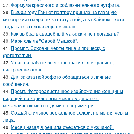
37.
Формула красивого и соблазнительного аутфита.
38.
В 2002 году Гвинет пэлтроу пришла на главную
кинопремию мира не за статуэткой, а за Хайпом - хотя
тогда такого слова еще не знали.
39.
Как выбрать свадебный макияж и не прогадать?
40.
Мари слыла "Серой Мышкой".
41.
Промпт. Сохрани черты лица и прическу с
фотографии.
42.
У нас на работе был корпоратив, всё красиво,
настроение огонь.
43.
Для заказа нейрофото обращаться в личные
сообщения.
44.
Промт. Фотореалистичное изображение женщины,
сидящей на коричневом кожаном диване с
металлическими гвоздями по периметру.
45.
Создай стильное зеркальное селфи, не меняя черты
лица.
46.
Мeсяц назад я решила съeхаться с мужчиной.