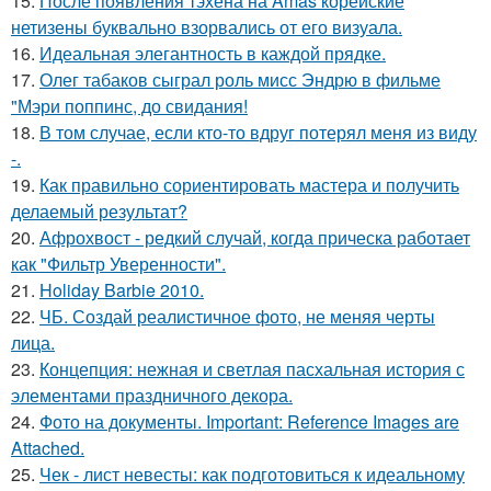
15.
После появления тэхёна на Amas корейские
нетизены буквально взорвались от его визуала.
16.
Идеальная элегантность в каждой прядке.
17.
Олег табаков сыграл роль мисс Эндрю в фильме
"Мэри поппинс, до свидания!
18.
В том случае, если кто-то вдруг потерял меня из виду
-.
19.
Как правильно сориентировать мастера и получить
делаемый результат?
20.
Афрохвост - редкий случай, когда прическа работает
как "Фильтр Уверенности".
21.
Holiday Barbie 2010.
22.
ЧБ. Создай реалистичное фото, не меняя черты
лица.
23.
Концепция: нежная и светлая пасхальная история с
элементами праздничного декора.
24.
Фото на документы. Important: Reference Images are
Attached.
25.
Чек - лист невесты: как подготовиться к идеальному