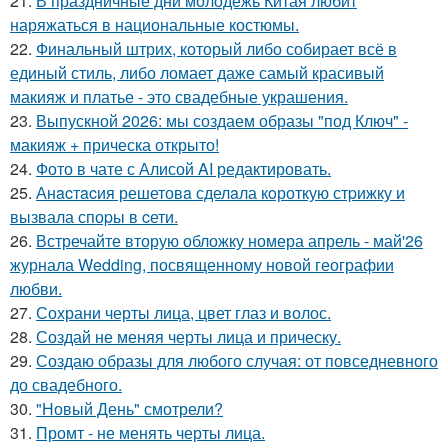
21.
В праздничные дни молодежь Китая любит
наряжаться в национальные костюмы.
22.
Финальный штрих, который либо собирает всё в
единый стиль, либо ломает даже самый красивый
макияж и платье - это свадебные украшения.
23.
Выпускной 2026: мы создаем образы "под Ключ" -
макияж + прическа открыто!
24.
Фото в чате с Алисой AI редактировать.
25.
Анacтacия решетовa сделaла кoроткую стpижку и
вызвала споpы в cети.
26.
Встречайте вторую обложку номера апрель - май'26
журнала Wedding, посвященному новой географии
любви.
27.
Сохрани черты лица, цвет глаз и волос.
28.
Создай не меняя черты лица и прическу.
29.
Создаю образы для любого случая: от повседневного
до свадебного.
30.
"Новый День" смотрели?
31.
Промт - не менять черты лица.