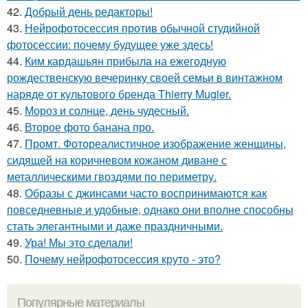
42.
Добрый день редакторы!
43.
Нейрофотосессия против обычной студийной
фотосессии: почему будущее уже здесь!
44.
Ким кардашьян прибыла на ежегодную
рождественскую вечеринку своей семьи в винтажном
наряде от культового бренда Thierry Mugler.
45.
Мороз и солнце, день чудесный.
46.
Второе фото банана про.
47.
Промт. Фотореалистичное изображение женщины,
сидящей на коричневом кожаном диване с
металлическими гвоздями по периметру.
48.
Образы с джинсами часто воспринимаются как
повседневные и удобные, однако они вполне способны
стать элегантными и даже праздничными.
49.
Ура! Мы это сделали!
50.
Почему нейрофотосессия круто - это?
Популярные материалы