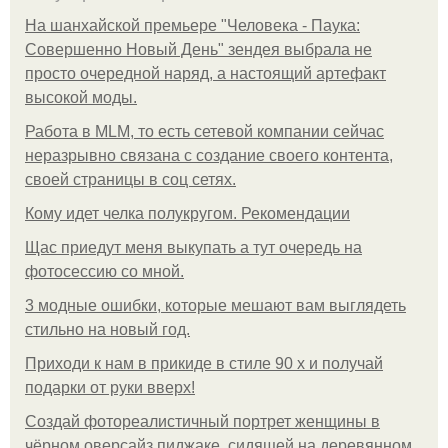
На шанхайской премьере "Человека - Паука:
Совершенно Новый День" зендея выбрала не
просто очередной наряд, а настоящий артефакт
высокой моды.
Работа в MLM, то есть сетевой компании сейчас
неразрывно связана с создание своего контента,
своей страницы в соц сетях.
Кому идет челка полукругом. Рекомендации
Щас приедут меня выкупать а тут очередь на
фотосессию со мной.
3 модные ошибки, которые мешают вам выглядеть
стильно на новый год.
Приходи к нам в прикиде в стиле 90 х и получай
подарки от руки вверх!
Создай фотореалистичный портрет женщины в
чёрном оверсайз пиджаке, сидящей на деревянном