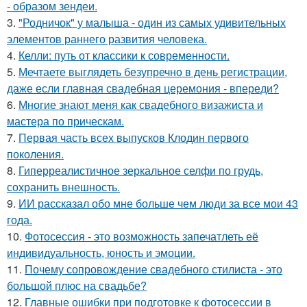
- образом зендеи.
3.
"Родничок" у малыша - один из самых удивительных
элементов раннего развития человека.
4.
Келли: путь от классики к современности.
5.
Мечтаете выглядеть безупречно в день регистрации,
даже если главная свадебная церемония - впереди?
6.
Многие знают меня как свадебного визажиста и
мастера по прическам.
7.
Первая часть всех выпусков Клодин первого
поколения.
8.
Гиперреалистичное зеркальное селфи по грудь,
сохранить внешность.
9.
ИИ рассказал обо мне больше чем люди за все мои 43
года.
10.
Фотосессия - это возможность запечатлеть её
индивидуальность, юность и эмоции.
11.
Почему сопровождение свадебного стилиста - это
большой плюс на свадьбе?
12.
Главные ошибки при подготовке к фотосессии в