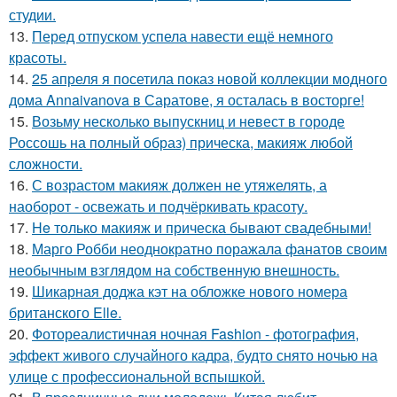
студии.
13.
Перед отпуском успела навести ещё немного
красоты.
14.
25 апреля я посетила показ новой коллекции модного
дома Annaivanova в Саратове, я осталась в восторге!
15.
Возьму несколько выпускниц и невест в городе
Россошь на полный образ) прическа, макияж любой
сложности.
16.
С возрастом макияж должен не утяжелять, а
наоборот - освежать и подчёркивать красоту.
17.
He только макияж и прическа бывают свадебными!
18.
Марго Робби неоднократно поражала фанатов своим
необычным взглядом на собственную внешность.
19.
Шикарная доджа кэт на обложке нового номера
британского Elle.
20.
Фотореалистичная ночная Fashion - фотография,
эффект живого случайного кадра, будто снято ночью на
улице с профессиональной вспышкой.