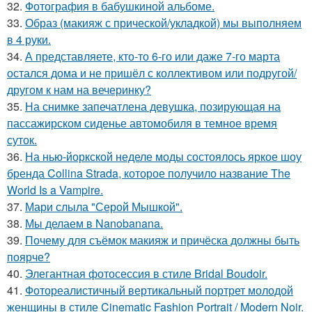
32.
Фотография в бабушкиной альбоме.
33.
Образ (макияж с прической/укладкой) мы выполняем
в 4 руки.
34.
А представляете, кто-то 6-го или даже 7-го марта
остался дома и не пришёл с коллективом или подругой/
другом к нам на вечеринку?
35.
На снимке запечатлена девушка, позирующая на
пассажирском сиденье автомобиля в темное время
суток.
36.
На нью-йоркской неделе моды состоялось яркое шоу
бренда Collina Strada, которое получило название The
World Is a Vampire.
37.
Мари слыла "Серой Мышкой".
38.
Мы делаем в Nanobanana.
39.
Почему для съёмок макияж и причёска должны быть
поярче?
40.
Элегантная фотосессия в стиле Bridal Boudoir.
41.
Фотореалистичный вертикальный портрет молодой
женщины в стиле Cinematic Fashion Portrait / Modern Noir.