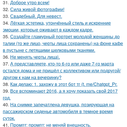
31.
Доброе утро всем!
32.
Сила живой фотографии!
33.
Свадебный. Для невест.
34.
Лёгкая эстетика, утончённый стиль и искренние
эмоции, которые оживают в каждом кадре.
35.
Создайте гламурный портрет молодой женщины до
талии (то же лицо, черты лица сохранены) на фоне кафе
в пустыне с летящими шелковыми тканями.
36.
Не менять черты лица\.
37.
А представляете, кто-то 6-го или даже 7-го марта
остался дома и не пришёл с коллективом или подругой/
другом к нам на вечеринку?
38.
Как делаю: 1. захожу в этот бот тг (t. me/Chatgpt_Pr.
39.
Все вспоминают 2016, а я хочу показать свой 2017
год.
40.
На снимке запечатлена девушка, позирующая на
пассажирском сиденье автомобиля в темное время
суток.
41.
Промпт: промпт: не меняй внешность.