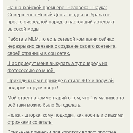
На шанхайской премьере "Человека - Паука:
Совершенно Новый День" зендея выбрала не
просто очередной наряд, а настоящий артефакт
высокой моды.
Работа в MLM, то есть сетевой компании сейчас
неразрывно связана с создание своего контента,
своей страницы в соц сетях.
Щас приедут меня выкупать а тут очередь на
фотосессию со мной.
Приходи к нам в прикиде в стиле 90 х и получай
подарки от руки вверх!
Мой ответ на комментарий о том, что "ну маникюр то
всё таки можно было бы сделать.
Челка - шторка: кому подходит, как носить и с какими
стрижками сочетать.
Стильные прически для коротких волос: простые