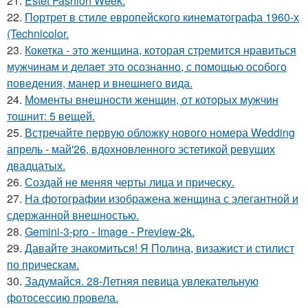
21.
Estet Fashion Week.
22.
Портрет в стиле европейского кинематографа 1960-х
(Technicolor.
23.
Кокетка - это женщина, которая стремится нравиться
мужчинам и делает это осознанно, с помощью особого
поведения, манер и внешнего вида.
24.
Моменты внешности женщин, от которых мужчин
тошнит: 5 вещей.
25.
Встречайте первую обложку нового номера Wedding
апрель - май'26, вдохновленного эстетикой ревущих
двадцатых.
26.
Создай не меняя черты лица и прическу.
27.
На фотографии изображена женщина с элегантной и
сдержанной внешностью.
28.
Gemini-3-pro - Image - Preview-2k.
29.
Давайте знакомиться! Я Полина, визажист и стилист
по прическам.
30.
Задумайся. 28-Летняя певица увлекательную
фотосессию провела.