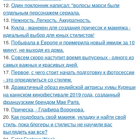
12.
Один поклонник написал: "волосы марси были
отдельным персонажем сериала.
13.
Нежность. Легкость. Аккуратность.
14.
Кукла - манекен для создания причесок и макияжа -
идеальный выбор для юных стилистов!
15.
Побывала в Европе и примерила новый имидж за 10
минут, не выходя из дома.
16.
Совсем скоро наступит время выпускных - одного из
самых важных и красивых дней.
17.
Первое, с чего стоит начать подготовку к фотосессии
- это определиться со стилем.
18.
Драматичный образ индийской актрисы хумы Куреши
на каннском кинофестивале 2019 года, созданный
французским брендом Mae Paris.
19.
Прическа, - Глафира Воронова.
20.
Как подобрать свой макияж, укладку и найти свой
стиль, пока блогеры и стилисты не научили вас
выглядеть как все?