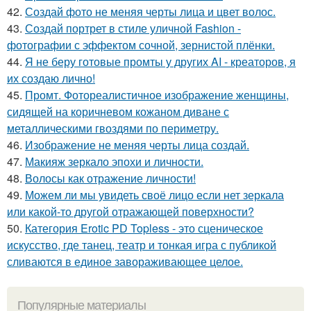
42.
Создай фото не меняя черты лица и цвет волос.
43.
Создай портрет в стиле уличной Fashion -
фотографии с эффектом сочной, зернистой плёнки.
44.
Я не беру готовые промты у других AI - креаторов, я
их создаю лично!
45.
Промт. Фотореалистичное изображение женщины,
сидящей на коричневом кожаном диване с
металлическими гвоздями по периметру.
46.
Изображение не меняя черты лица создай.
47.
Макияж зеркало эпохи и личности.
48.
Волосы как отражение личности!
49.
Можем ли мы увидеть своё лицо если нет зеркала
или какой-то другой отражающей поверхности?
50.
Категория Erotic PD Topless - это сценическое
искусство, где танец, театр и тонкая игра с публикой
сливаются в единое завораживающее целое.
Популярные материалы