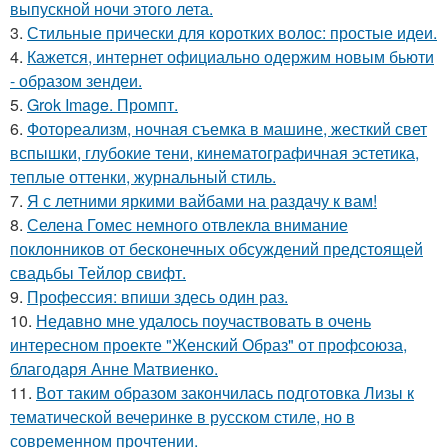
выпускной ночи этого лета.
3.
Стильные прически для коротких волос: простые идеи.
4.
Кажется, интернет официально одержим новым бьюти
- образом зендеи.
5.
Grok Image. Промпт.
6.
Фотореализм, ночная съемка в машине, жесткий свет
вспышки, глубокие тени, кинематографичная эстетика,
теплые оттенки, журнальный стиль.
7.
Я с летними яркими вайбами на раздачу к вам!
8.
Селена Гомес немного отвлекла внимание
поклонников от бесконечных обсуждений предстоящей
свадьбы Тейлор свифт.
9.
Профессия: впиши здесь один раз.
10.
Недавно мне удалось поучаствовать в очень
интересном проекте "Женский Образ" от профсоюза,
благодаря Анне Матвиенко.
11.
Вот таким образом закончилась подготовка Лизы к
тематической вечеринке в русском стиле, но в
современном прочтении.